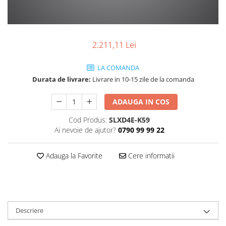
SBX Series
Moving head-uri – Spot
Accesorii Generale
Proiectoare Lumini
Boxe
Ventilatoare
2.211,11 Lei
Accesorii pentru boxe
Boxe Active
LA COMANDA
Boxe Pasive
Durata de livrare:
Livrare in 10-15 zile de la comanda
Line Array Active
Monitoare de scena
ADAUGA IN COS
Subwoofere Active
Cod Produs:
SLXD4E-K59
Subwoofere Pasive
Ai nevoie de ajutor?
0790 99 99 22
Cabluri si conectori
Accesorii pt. Cabluri
Adauga la Favorite
Cere informatii
Adaptoare Audio
Cabluri Audio cu Conectori
Cabluri la metru
Conectori Audio
Descriere
Stage Box Multicore