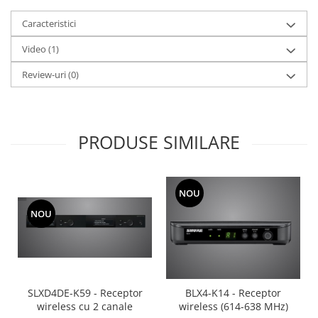
Mixere analogice
Mixere digitale
Caracteristici
Mixere pentru DJ
Video
(1)
Monitorizare In-Ear
Review-uri
(0)
Stative pentru Boxe
Stative pentru Microfoane
PRODUSE SIMILARE
NOU
NOU
SLXD4DE-K59 - Receptor
BLX4-K14 - Receptor
wireless cu 2 canale
wireless (614-638 MHz)