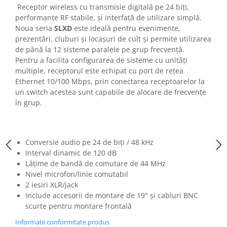
Casti
Receptor wireless cu transmisie digitală pe 24 biți,
performanțe RF stabile, și interfață de utilizare simplă.
Casti cu fir
Noua seria
SLXD
este ideală pentru evenimente,
Casti fara fir
prezentări, cluburi și locașuri de cult și permite utilizarea
DI Box
de până la 12 sisteme paralele pe grup frecvență.
Pentru a facilita configurarea de sisteme cu unități
Interfete audio
multiple, receptorul este echipat cu port de rețea
Microfoane
Ethernet 10/100 Mbps, prin conectarea receptoarelor la
un switch acestea sunt capabile de alocare de frecvențe
Accesorii pentru Microfoane
în grup.
Headset-uri si lavaliere
Microfoane cu fir pentru live
Microfoane de captura
Conversie audio pe 24 de biți / 48 kHz
Microfoane pentru instrumente
Interval dinamic de 120 dB
Microfoane USB - Podcast, Gaming
Lățime de bandă de comutare de 44 MHz
Nivel microfon/linie comutabil
Seturi de microfoane
2 iesiri XLR/jack
Sisteme wireless
Include accesorii de montare de 19" și cabluri BNC
Mixere
scurte pentru montare frontală
Accesorii mixere
Informatii conformitate produs