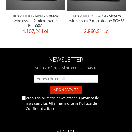
BLX288E/B58-K14 - Sistem
BLX288E/PG58-K14 - Sistem
wireless cu 2 microfoane
wireless cu 2 microfoane PGA58
Beta58A
4.107,24 Lei
2.860,51 Lei
NEWSLETTER
Nu rata ofertele si promotiile noastre
Vreau sa primesc newsletter cu promotiile
magazinului. Afla mai multe in
Politica de
Confidentialitate
SOCIAL