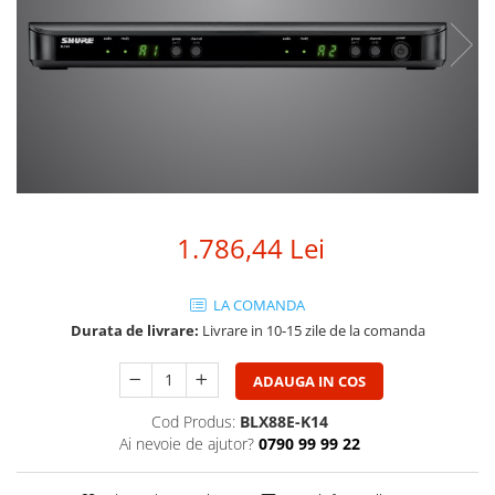
SBX Series
Moving head-uri – Spot
Accesorii Generale
Proiectoare Lumini
Boxe
Ventilatoare
Accesorii pentru boxe
Boxe Active
Boxe Pasive
Line Array Active
Monitoare de scena
1.786,44 Lei
Subwoofere Active
Subwoofere Pasive
Cabluri si conectori
LA COMANDA
Durata de livrare:
Livrare in 10-15 zile de la comanda
Accesorii pt. Cabluri
Adaptoare Audio
ADAUGA IN COS
Cabluri Audio cu Conectori
Cabluri la metru
Cod Produs:
BLX88E-K14
Ai nevoie de ajutor?
0790 99 99 22
Conectori Audio
Stage Box Multicore