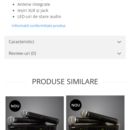
Mixere analogice
Antene integrate
Mixere digitale
Ieșiri XLR și jack
Mixere pentru DJ
LED-uri de stare audio
Monitorizare In-Ear
Informatii conformitate produs
Stative pentru Boxe
Caracteristici
Stative pentru Microfoane
Review-uri
(0)
PRODUSE SIMILARE
NOU
NOU