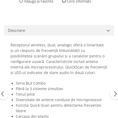
Adauga la Favorite
Cere informatii
Casti
Casti cu fir
Casti fara fir
DI Box
Descriere
Interfete audio
Microfoane
Receptorul wireless, dual, analogic oferă o liniaritate
Accesorii pentru Microfoane
și un răspuns de frecvență îmbunătățit cu
posibilitetea scanării grupului și a canalelor pentru o
Headset-uri si lavaliere
configurare ușoară. Caracteristicile includ antena
Microfoane cu fir pentru live
internă ale microprocesorului, QuickScan de frecvență
Microfoane de captura
și LED-ul indicator de stare audio în două culori.
Microfoane pentru instrumente
Seria BLX Combo
Microfoane USB - Podcast, Gaming
Până la 3 sisteme simultan
Seturi de microfoane
Tonul pilot
Sisteme wireless
Diversitate de antene conduse de microprocesor
Mixere
Funcția Quick-Scan pentru detectarea frecvenței
libere
Accesorii mixere
Carcasa din plastic