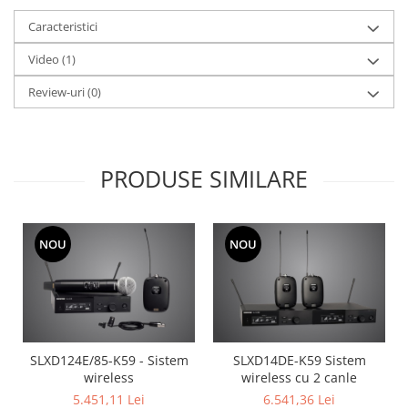
Caracteristici
Video
(1)
Review-uri
(0)
PRODUSE SIMILARE
NOU
NOU
SLXD14DE-K59 Sistem
SLXD124E/85-K59 - Sistem
wireless cu 2 canle
wireless
6.541,36 Lei
5.451,11 Lei