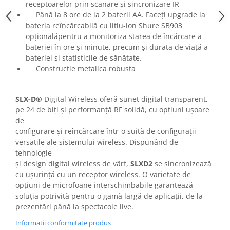
Mixere analogice
receptoarelor prin scanare și sincronizare IR
Până la 8 ore de la 2 baterii AA. Faceți upgrade la
Mixere digitale
bateria reîncărcabilă cu litiu-ion Shure SB903
Mixere pentru DJ
opționalăpentru a monitoriza starea de încărcare a
Monitorizare In-Ear
bateriei în ore și minute, precum și durata de viață a
bateriei și statisticile de sănătate.
Stative pentru Boxe
Constructie metalica robusta
Stative pentru Microfoane
SLX-D®
Digital Wireless oferă sunet digital transparent,
pe 24 de biți și performanță RF solidă, cu opțiuni ușoare
de
configurare și reîncărcare într-o suită de configurații
versatile ale sistemului wireless. Dispunând de
tehnologie
și design digital wireless de vârf,
SLXD2
se sincronizează
cu ușurință cu un receptor wireless. O varietate de
opțiuni de microfoane interschimbabile garantează
soluția potrivită pentru o gamă largă de aplicații, de la
prezentări până la spectacole live.
Informatii conformitate produs