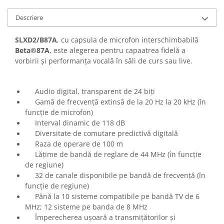
Casti
Descriere
Casti cu fir
Casti fara fir
SLXD2/B87A
, cu capsula de microfon interschimbabilă
DI Box
Beta®87A
, este alegerea pentru capaatrea fidelă a
vorbirii și performanța vocală în săli de curs sau live.
Interfete audio
Microfoane
Audio digital, transparent de 24 biți
Accesorii pentru Microfoane
Gamă de frecvență extinsă de la 20 Hz la 20 kHz (în
Headset-uri si lavaliere
funcție de microfon)
Microfoane cu fir pentru live
Interval dinamic de 118 dB
Microfoane de captura
Diversitate de comutare predictivă digitală
Raza de operare de 100 m
Microfoane pentru instrumente
Lățime de bandă de reglare de 44 MHz (în funcție
Microfoane USB - Podcast, Gaming
de regiune)
Seturi de microfoane
32 de canale disponibile pe bandă de frecvență (în
Sisteme wireless
funcție de regiune)
Până la 10 sisteme compatibile pe bandă TV de 6
Mixere
MHz; 12 sisteme pe banda de 8 MHz
Accesorii mixere
Împerecherea ușoară a transmițătorilor și