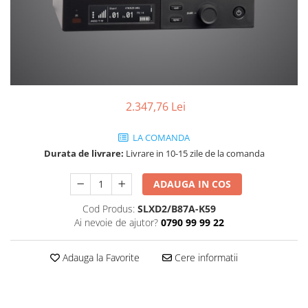
SBX Series
Moving head-uri – Spot
Accesorii Generale
Proiectoare Lumini
Boxe
Ventilatoare
Accesorii pentru boxe
Boxe Active
Boxe Pasive
2.347,76 Lei
Line Array Active
Monitoare de scena
LA COMANDA
Subwoofere Active
Durata de livrare:
Livrare in 10-15 zile de la comanda
Subwoofere Pasive
ADAUGA IN COS
Cabluri si conectori
Cod Produs:
SLXD2/B87A-K59
Accesorii pt. Cabluri
Ai nevoie de ajutor?
0790 99 99 22
Adaptoare Audio
Cabluri Audio cu Conectori
Adauga la Favorite
Cere informatii
Cabluri la metru
Conectori Audio
Stage Box Multicore