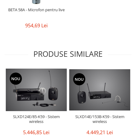
BETA 58A - Microfon pentru live
954,69 Lei
PRODUSE SIMILARE
NOU
NOU
SLXD14E/153B-K59 - Sistem
SLXD124E/85-K59 - Sistem
wireless
wireless
4.449,21 Lei
5.446,85 Lei