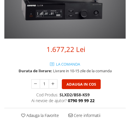
SBX Series
Moving head-uri – Spot
Accesorii Generale
Proiectoare Lumini
Boxe
Ventilatoare
Accesorii pentru boxe
Boxe Active
Boxe Pasive
1.677,22 Lei
Line Array Active
Monitoare de scena
Subwoofere Active
LA COMANDA
Durata de livrare:
Livrare in 10-15 zile de la comanda
Subwoofere Pasive
Cabluri si conectori
ADAUGA IN COS
Accesorii pt. Cabluri
Cod Produs:
SLXD2/B58-K59
Adaptoare Audio
Ai nevoie de ajutor?
0790 99 99 22
Cabluri Audio cu Conectori
Cabluri la metru
Adauga la Favorite
Cere informatii
Conectori Audio
Stage Box Multicore