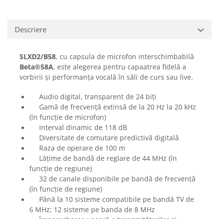
Casti
Casti cu fir
Descriere
Casti fara fir
DI Box
SLXD2/B58
, cu capsula de microfon interschimbabilă
Interfete audio
Beta®58A
, este alegerea pentru capaatrea fidelă a
Microfoane
vorbirii și performanța vocală în săli de curs sau live.
Accesorii pentru Microfoane
Audio digital, transparent de 24 biți
Headset-uri si lavaliere
Gamă de frecvență extinsă de la 20 Hz la 20 kHz
Microfoane cu fir pentru live
(în funcție de microfon)
Interval dinamic de 118 dB
Microfoane de captura
Diversitate de comutare predictivă digitală
Microfoane pentru instrumente
Raza de operare de 100 m
Microfoane USB - Podcast, Gaming
Lățime de bandă de reglare de 44 MHz (în
Seturi de microfoane
funcție de regiune)
32 de canale disponibile pe bandă de frecvență
Sisteme wireless
(în funcție de regiune)
Mixere
Până la 10 sisteme compatibile pe bandă TV de
Accesorii mixere
6 MHz; 12 sisteme pe banda de 8 MHz