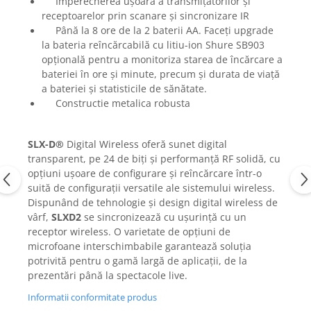
Împerecherea ușoară a transmițătorilor și
Mixere analogice
receptoarelor prin scanare și sincronizare IR
Mixere digitale
Până la 8 ore de la 2 baterii AA. Faceți upgrade
Mixere pentru DJ
la bateria reîncărcabilă cu litiu-ion Shure SB903
Monitorizare In-Ear
opțională pentru a monitoriza starea de încărcare a
bateriei în ore și minute, precum și durata de viață
Stative pentru Boxe
a bateriei și statisticile de sănătate.
Stative pentru Microfoane
Constructie metalica robusta
SLX-D®
Digital Wireless oferă sunet digital
transparent, pe 24 de biți și performanță RF solidă, cu
opțiuni ușoare de configurare și reîncărcare într-o
suită de configurații versatile ale sistemului wireless.
Dispunând de tehnologie și design digital wireless de
vârf,
SLXD2
se sincronizează cu ușurință cu un
receptor wireless. O varietate de opțiuni de
microfoane interschimbabile garantează soluția
potrivită pentru o gamă largă de aplicații, de la
prezentări până la spectacole live.
Informatii conformitate produs