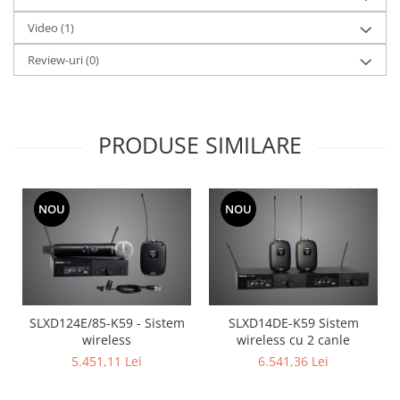
Mixere analogice
Mixere digitale
Video
(1)
Mixere pentru DJ
Review-uri
(0)
Monitorizare In-Ear
Stative pentru Boxe
Stative pentru Microfoane
PRODUSE SIMILARE
NOU
NOU
SLXD14DE-K59 Sistem
SLXD124E/85-K59 - Sistem
wireless cu 2 canle
wireless
6.541,36 Lei
5.451,11 Lei