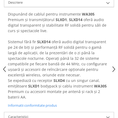
Descriere
Casti
Casti cu fir
Dispunând de cablul pentru instrumente
WA305
Casti fara fir
Premium și transmițătorul
SLXD1
,
SLXD14
oferă audio
DI Box
digital transparent și stabilitate RF solidă pentru săli de
curs și spectacole live.
Interfete audio
Microfoane
Sistemul fără fir
SLXD14
oferă audio digital transparent
pe 24 de biți și performanță RF solidă pentru o gamă
Accesorii pentru Microfoane
largă de aplicații, de la prezentări de o zi până la
Headset-uri si lavaliere
spectacole nocturne. Operați până la 32 de sisteme
Microfoane cu fir pentru live
compatibile pe fiecare bandă de 44 MHz, cu configurare
ușoară și accesorii de reîncărcare opționale pentru
Microfoane de captura
excelență wireless, oriunde este necesar.
Microfoane pentru instrumente
Se expediază cu receptor
SLXD4
cu un singur canal,
Microfoane USB - Podcast, Gaming
emițătoare
SLXD1
bodypack și cablu instrument
WA305
Seturi de microfoane
Premium cu accesorii montate pe antenă și rack și 2
baterii AA.
Sisteme wireless
Mixere
Informatii conformitate produs
Accesorii mixere
Caracteristici