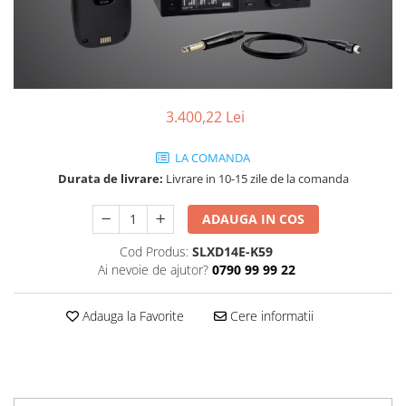
SBX Series
Moving head-uri – Spot
Accesorii Generale
Proiectoare Lumini
Boxe
Ventilatoare
Accesorii pentru boxe
Boxe Active
3.400,22 Lei
Boxe Pasive
Line Array Active
LA COMANDA
Monitoare de scena
Durata de livrare:
Livrare in 10-15 zile de la comanda
Subwoofere Active
ADAUGA IN COS
Subwoofere Pasive
Cabluri si conectori
Cod Produs:
SLXD14E-K59
Ai nevoie de ajutor?
0790 99 99 22
Accesorii pt. Cabluri
Adaptoare Audio
Adauga la Favorite
Cere informatii
Cabluri Audio cu Conectori
Cabluri la metru
Conectori Audio
Stage Box Multicore