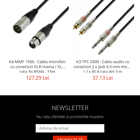
K4 MMF 1500 - Cablu microfon
K3 TPC 0300 - Cablu audio cu
cu conectori XLR mama / XLR
conectori 2 x Jack 6.3 mm mono
tata 3p REAN - 15m
/ 2 x RCA tata AH 3 m
127,29 Lei
37,13 Lei
NEWSLETTER
Nu rata ofertele si promotiile noastre