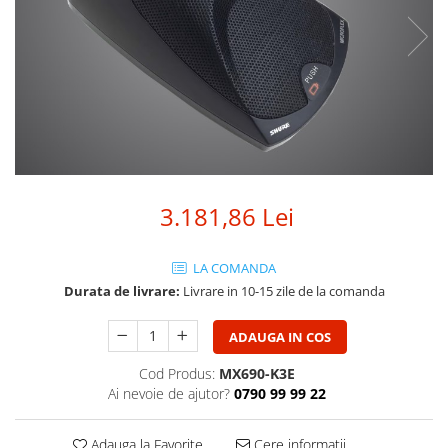
SBX Series
Moving head-uri – Spot
Accesorii Generale
Proiectoare Lumini
Boxe
Ventilatoare
Accesorii pentru boxe
Boxe Active
Boxe Pasive
Line Array Active
Monitoare de scena
3.181,86 Lei
Subwoofere Active
Subwoofere Pasive
LA COMANDA
Cabluri si conectori
Durata de livrare:
Livrare in 10-15 zile de la comanda
Accesorii pt. Cabluri
Adaptoare Audio
ADAUGA IN COS
Cabluri Audio cu Conectori
Cod Produs:
MX690-K3E
Cabluri la metru
Ai nevoie de ajutor?
0790 99 99 22
Conectori Audio
Stage Box Multicore
Adauga la Favorite
Cere informatii