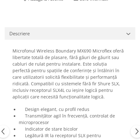
Casti
Casti cu fir
Casti fara fir
DI Box
Descriere
Interfete audio
Microfoane
Microfonul Wireless Boundary MX690 Microflex oferă
libertate totală de plasare, fără găuri de găurit sau
Accesorii pentru Microfoane
cabluri de rulat pentru instalare. Este soluția
Headset-uri si lavaliere
perfectă pentru spațiile de conferințe și întâlniri în
Microfoane cu fir pentru live
care utilizatorii solicită flexibilitate și performanță
Microfoane de captura
ridicată. Compatibil cu sistemele fără fir Shure SLX,
inclusiv receptorul SLX4L cu ieșire logică pentru
Microfoane pentru instrumente
aplicații care necesită funcționalitate logică.
Microfoane USB - Podcast, Gaming
Seturi de microfoane
Design elegant, cu profil redus
Sisteme wireless
Transmițător agil în frecvență, controlat de
microprocesor
Mixere
Indicator de stare bicolor
Accesorii mixere
Legătură IR la receptorul SLX pentru