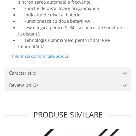
Mixere analogice
sincronizarea automată a frecvenței
Funcție de dezactivare programabilă
Mixere digitale
Indicator de nivel al bateriei
Mixere pentru DJ
Functioneaza cu doua baterii AA
Monitorizare In-Ear
Ieșire logică pentru SLX4L și control de sunet de
la distanță
Stative pentru Boxe
Tehnologia CommShield pentru filtrare RF
Stative pentru Microfoane
îmbunătățită
Informatii conformitate produs
Caracteristici
Review-uri
(0)
PRODUSE SIMILARE