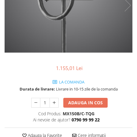
SBX Series
Moving head-uri – Spot
Accesorii Generale
Proiectoare Lumini
Boxe
Ventilatoare
Accesorii pentru boxe
Boxe Active
Boxe Pasive
Line Array Active
Monitoare de scena
Subwoofere Active
1.155,01 Lei
Subwoofere Pasive
LA COMANDA
Cabluri si conectori
Durata de livrare:
Livrare in 10-15 zile de la comanda
Accesorii pt. Cabluri
Adaptoare Audio
ADAUGA IN COS
Cabluri Audio cu Conectori
Cod Produs:
MX150B/C-TQG
Cabluri la metru
Ai nevoie de ajutor?
0790 99 99 22
Conectori Audio
Stage Box Multicore
Adauga la Favorite
Cere informatii