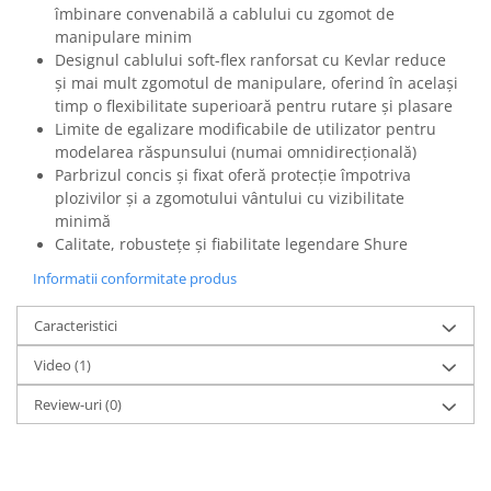
Mixere analogice
îmbinare convenabilă a cablului cu zgomot de
Mixere digitale
manipulare minim
Designul cablului soft-flex ranforsat cu Kevlar reduce
Mixere pentru DJ
și mai mult zgomotul de manipulare, oferind în același
Monitorizare In-Ear
timp o flexibilitate superioară pentru rutare și plasare
Stative pentru Boxe
Limite de egalizare modificabile de utilizator pentru
modelarea răspunsului (numai omnidirecțională)
Stative pentru Microfoane
Parbrizul concis și fixat oferă protecție împotriva
plozivilor și a zgomotului vântului cu vizibilitate
minimă
Calitate, robustețe și fiabilitate legendare Shure
Informatii conformitate produs
Caracteristici
Video
(1)
Review-uri
(0)