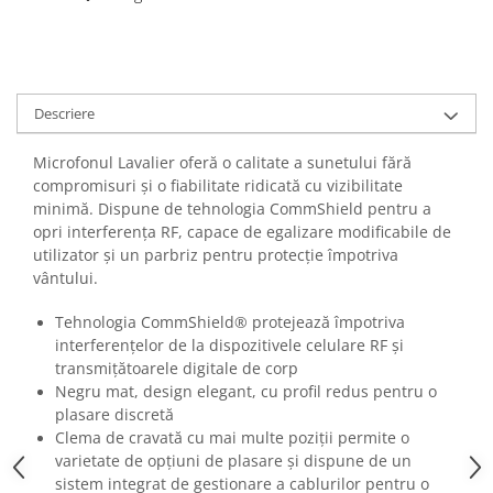
Casti
Casti cu fir
Casti fara fir
DI Box
Descriere
Interfete audio
Microfonul Lavalier oferă o calitate a sunetului fără
Microfoane
compromisuri și o fiabilitate ridicată cu vizibilitate
Accesorii pentru Microfoane
minimă. Dispune de tehnologia CommShield pentru a
opri interferența RF, capace de egalizare modificabile de
Headset-uri si lavaliere
utilizator și un parbriz pentru protecție împotriva
Microfoane cu fir pentru live
vântului.
Microfoane de captura
Microfoane pentru instrumente
Tehnologia CommShield® protejează împotriva
interferențelor de la dispozitivele celulare RF și
Microfoane USB - Podcast, Gaming
transmițătoarele digitale de corp
Seturi de microfoane
Negru mat, design elegant, cu profil redus pentru o
Sisteme wireless
plasare discretă
Mixere
Clema de cravată cu mai multe poziții permite o
varietate de opțiuni de plasare și dispune de un
Accesorii mixere
sistem integrat de gestionare a cablurilor pentru o