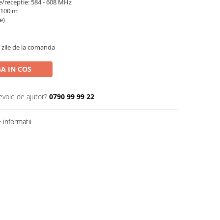
/receptie: 584 - 608 MHz
 100 m
e)
5 zile de la comanda
A IN COS
evoie de ajutor?
0790 99 99 22
informatii