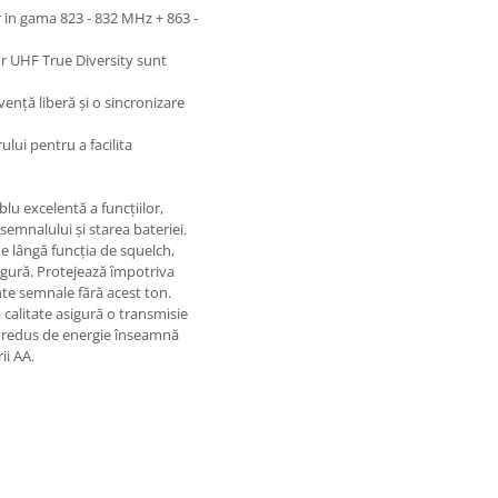
r in gama 823 - 832 MHz + 863 -
fir UHF True Diversity sunt
nță liberă și o sincronizare
ului pentru a facilita
lu excelentă a funcțiilor,
 semnalului și starea bateriei.
Pe lângă funcția de squelch,
sigură. Protejează împotriva
nte semnale fără acest ton.
 calitate asigură o transmisie
ul redus de energie înseamnă
ii AA.