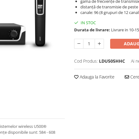
gama de frecvențe de transmisie
distanță de transmisie de peste
canale: 96 (8 grupuri de 12 canal
IN STOC
Durata de livrare:
Livrare in 10-1
ADAUG
Cod Produs:
LDU505HHC
Ai n
Adauga la Favorite
Cere 
 sistemelor wireless U500®
nțe disponibile sunt: 584 - 608