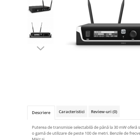
SBX Series
Moving head-uri – Spot
Accesorii Generale
Proiectoare Lumini
Boxe
Ventilatoare
Accesorii pentru boxe
Boxe Active
Boxe Pasive
Line Array Active
Monitoare de scena
Subwoofere Active
Subwoofere Pasive
Cabluri si conectori
Accesorii pt. Cabluri
Adaptoare Audio
Cabluri Audio cu Conectori
Caracteristici
Review-uri
(0)
Descriere
Cabluri la metru
Conectori Audio
Puterea de transmisie selectabilă de până la 30 mW oferă
o gamă de utilizare de peste 100 de metri. Benzile de frecve
Stage Box Multicore
MHz și