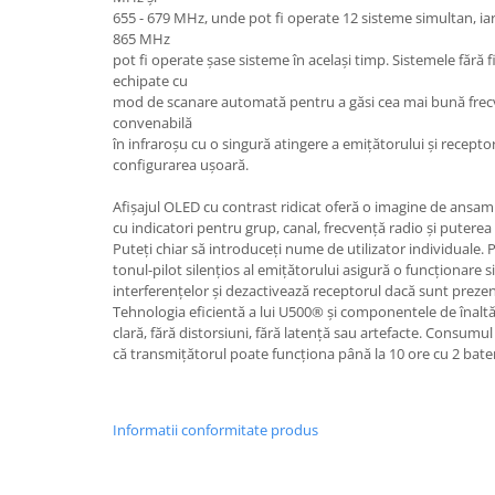
Casti
655 - 679 MHz, unde pot fi operate 12 sisteme simultan, ia
865 MHz
Casti cu fir
pot fi operate șase sisteme în același timp. Sistemele fără 
Casti fara fir
echipate cu
mod de scanare automată pentru a găsi cea mai bună frecve
DI Box
convenabilă
Interfete audio
în infraroșu cu o singură atingere a emițătorului și receptor
configurarea ușoară.
Microfoane
Accesorii pentru Microfoane
Afișajul OLED cu contrast ridicat oferă o imagine de ansamb
cu indicatori pentru grup, canal, frecvență radio și puterea
Headset-uri si lavaliere
Puteți chiar să introduceți nume de utilizator individuale. 
Microfoane cu fir pentru live
tonul-pilot silențios al emițătorului asigură o funcționare 
interferențelor și dezactivează receptorul dacă sunt preze
Microfoane de captura
Tehnologia eficientă a lui U500® și componentele de înaltă
Microfoane pentru instrumente
clară, fără distorsiuni, fără latență sau artefacte. Consum
Microfoane USB - Podcast, Gaming
că transmițătorul poate funcționa până la 10 ore cu 2 bater
Seturi de microfoane
Sisteme wireless
Informatii conformitate produs
Mixere
Accesorii mixere