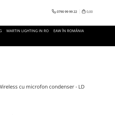
0790 99 99 22
0,00
G
MARTIN LIGHTING IN RO
EAW ÎN ROMÂNIA
ireless cu microfon condenser - LD