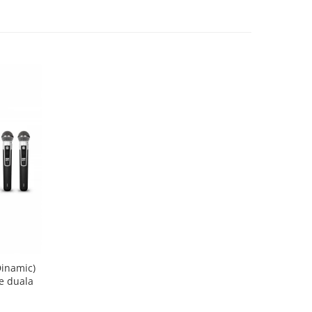
inamic)
ie duala