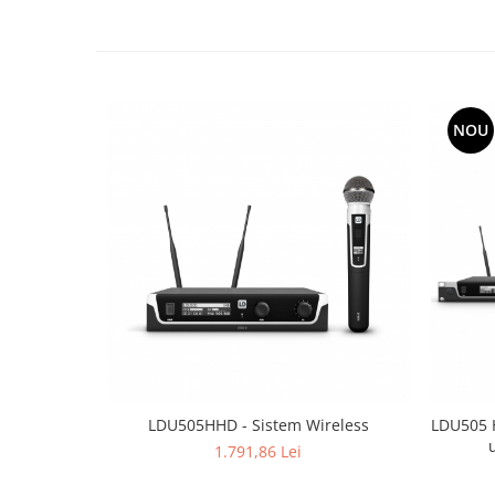
Mixere analogice
Mixere digitale
Mixere pentru DJ
Monitorizare In-Ear
Stative pentru Boxe
NOU
Stative pentru Microfoane
LDU505HHD - Sistem Wireless
LDU505 H
1.791,86 Lei