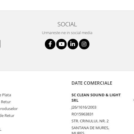
SOCIAL
Urmareste-ne in social media
DATE COMERCIALE
 Plata
SC CLEAN SOUND & LIGHT
SRL
e Retur
J26/1616/2003
Produselor
RO15963831
de Retur
STR. CRINULUI, NR. 2
SANTANA DE MURES,
L
MURES