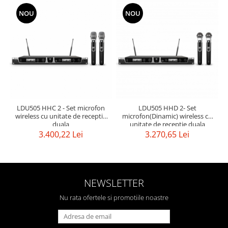
NOU
NOU
LDU505 HHC 2 - Set microfon
LDU505 HHD 2- Set
wireless cu unitate de receptie
microfon(Dinamic) wireless cu
duala
unitate de receptie duala
3.400,22 Lei
3.270,65 Lei
NEWSLETTER
Nu rata ofertele si promotiile noastre