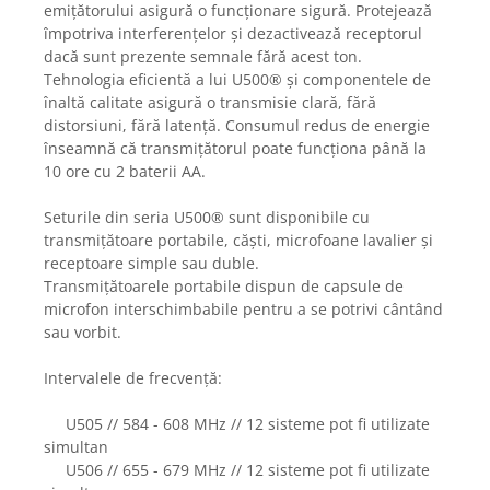
emițătorului asigură o funcționare sigură. Protejează
împotriva interferențelor și dezactivează receptorul
dacă sunt prezente semnale fără acest ton.
Tehnologia eficientă a lui U500® și componentele de
înaltă calitate asigură o transmisie clară, fără
distorsiuni, fără latență. Consumul redus de energie
înseamnă că transmițătorul poate funcționa până la
10 ore cu 2 baterii AA.
Seturile din seria U500® sunt disponibile cu
transmițătoare portabile, căști, microfoane lavalier și
receptoare simple sau duble.
Transmițătoarele portabile dispun de capsule de
microfon interschimbabile pentru a se potrivi cântând
sau vorbit.
Intervalele de frecvență:
U505 // 584 - 608 MHz // 12 sisteme pot fi utilizate
simultan
U506 // 655 - 679 MHz // 12 sisteme pot fi utilizate