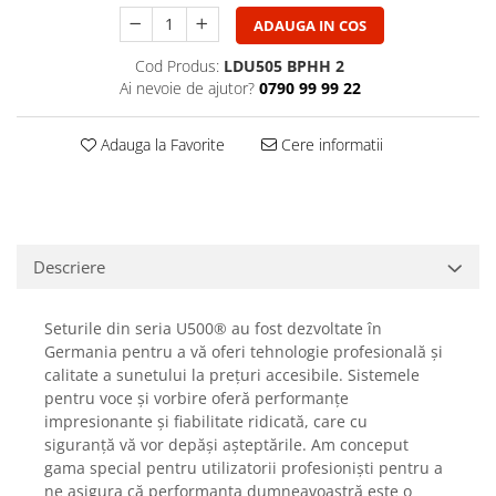
Casti
ADAUGA IN COS
Casti cu fir
Cod Produs:
LDU505 BPHH 2
Casti fara fir
Ai nevoie de ajutor?
0790 99 99 22
DI Box
Interfete audio
Adauga la Favorite
Cere informatii
Microfoane
Accesorii pentru Microfoane
Headset-uri si lavaliere
Microfoane cu fir pentru live
Descriere
Microfoane de captura
Microfoane pentru instrumente
Seturile din seria U500® au fost dezvoltate în
Microfoane USB - Podcast, Gaming
Germania pentru a vă oferi tehnologie profesională și
calitate a sunetului la prețuri accesibile. Sistemele
Seturi de microfoane
pentru voce și vorbire oferă performanțe
Sisteme wireless
impresionante și fiabilitate ridicată, care cu
Mixere
siguranță vă vor depăși așteptările. Am conceput
gama special pentru utilizatorii profesioniști pentru a
Accesorii mixere
ne asigura că performanța dumneavoastră este o