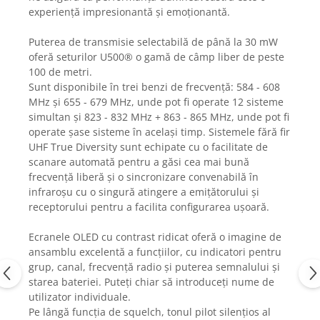
Mixere analogice
experiență impresionantă și emoționantă.
Mixere digitale
Mixere pentru DJ
Puterea de transmisie selectabilă de până la 30 mW
oferă seturilor U500® o gamă de câmp liber de peste
Monitorizare In-Ear
100 de metri.
Stative pentru Boxe
Sunt disponibile în trei benzi de frecvență: 584 - 608
MHz și 655 - 679 MHz, unde pot fi operate 12 sisteme
Stative pentru Microfoane
simultan și 823 - 832 MHz + 863 - 865 MHz, unde pot fi
operate șase sisteme în același timp. Sistemele fără fir
UHF True Diversity sunt echipate cu o facilitate de
scanare automată pentru a găsi cea mai bună
frecvență liberă și o sincronizare convenabilă în
infraroșu cu o singură atingere a emițătorului și
receptorului pentru a facilita configurarea ușoară.
Ecranele OLED cu contrast ridicat oferă o imagine de
ansamblu excelentă a funcțiilor, cu indicatori pentru
grup, canal, frecvență radio și puterea semnalului și
starea bateriei. Puteți chiar să introduceți nume de
utilizator individuale.
Pe lângă funcția de squelch, tonul pilot silențios al