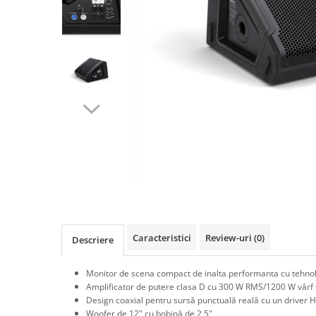
SBX Series
Moving head-uri – Spot
Accesorii Generale
Proiectoare Lumini
Boxe
Ventilatoare
Accesorii pentru boxe
Boxe Active
Boxe Pasive
Line Array Active
Monitoare de scena
Subwoofere Active
Subwoofere Pasive
Cabluri si conectori
Accesorii pt. Cabluri
Adaptoare Audio
Caracteristici
Review-uri
(0)
Descriere
Cabluri Audio cu Conectori
Cabluri la metru
Monitor de scena compact de inalta performanta cu tehnol
Amplificator de putere clasa D cu 300 W RMS/1200 W vârf 
Conectori Audio
Design coaxial pentru sursă punctuală reală cu un driver H
Stage Box Multicore
Woofer de 12" cu bobină de 2,5"