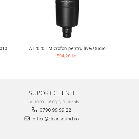
2010
AT2020 - Microfon pentru live/studio
AT2020USB
504,26 Lei
SUPORT CLIENTI
L - V: 10:00 - 18:00; S, D - Inchis
0790 99 99 22
office@cleansound.ro