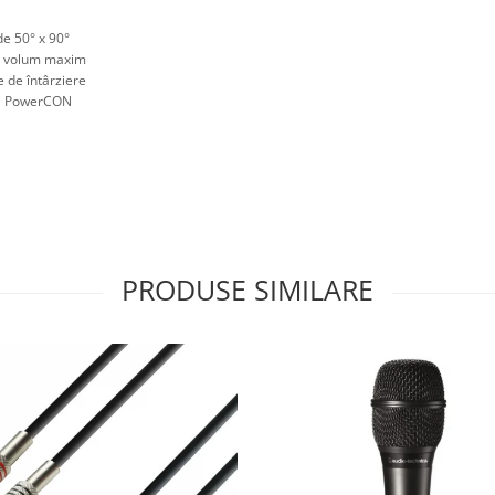
de 50° x 90°
la volum maxim
ie de întârziere
lă PowerCON
PRODUSE SIMILARE