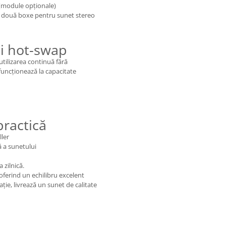
 (module opționale)
 două boxe pentru sunet stereo
ii hot-swap
utilizarea continuă fără
funcționează la capacitate
practică
ller
ă a sunetului
 zilnică.
oferind un echilibru excelent
ație, livrează un sunet de calitate