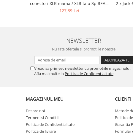
conectori XLR mama / XLR tata 3p REAN
2 x Jack
- 15m
127,39 Lei
NEWSLETTER
Nu rata ofertele si promotiile noastre
Vreau sa primesc newsletter cu promotiile magazinului.
Afla mai multe in
Politica de Confidentialitate
MAGAZINUL MEU
CLIENTI
Despre noi
Metode de
Termeni si Conditii
Politica d
Politica de Confidentialitate
Garantia 
Politica de livrare
Formular 