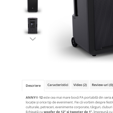
SBX Series
Moving head-uri – Spot
Accesorii Generale
Proiectoare Lumini
Boxe
Ventilatoare
Accesorii pentru boxe
Boxe Active
Boxe Pasive
Line Array Active
Monitoare de scena
Subwoofere Active
Subwoofere Pasive
Cabluri si conectori
Accesorii pt. Cabluri
Adaptoare Audio
Caracteristici
Video
(2)
Review-uri
(0)
Descriere
Cabluri Audio cu Conectori
Cabluri la metru
ANNY
®
12
este cea mai mare boxă PA portabilă din seria
locație și orice tip de eveniment. Fie că vorbim despre fest
Conectori Audio
culturale, petreceri, evenimente corporate, târguri, cluburi 
Stage Box Multicore
Echipată cu
woofer de 12” și tweeter de 1”
, împreună cu 