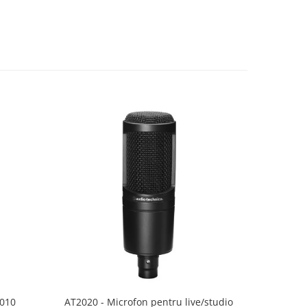
2010
AT2020 - Microfon pentru live/studio
AT2020USB