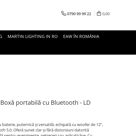
0790 99 99 22
0,00
G
MARTIN LIGHTING IN RO
EAW ÎN ROMÂNIA
Boxă portabilă cu Bluetooth - LD
 baterie, puternică și versatilă, echipată cu woofer de 12”,
th 5.0. Oferă sunet clar și fără distorsiuni datorită
ă pentru evenimente, petreceri sau aplicații live. Cu