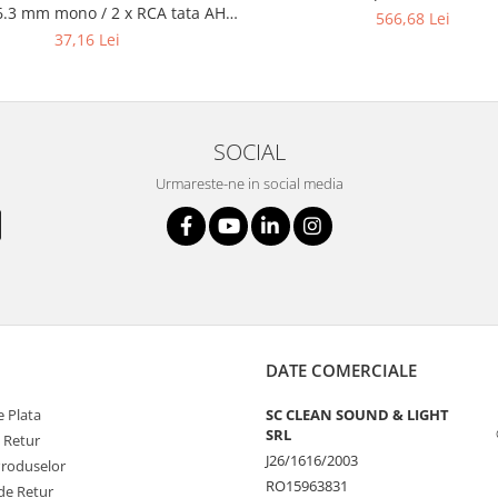
 6.3 mm mono / 2 x RCA tata AH 3
566,68 Lei
m
37,16 Lei
SOCIAL
Urmareste-ne in social media
DATE COMERCIALE
 Plata
SC CLEAN SOUND & LIGHT
SRL
e Retur
J26/1616/2003
Produselor
RO15963831
de Retur