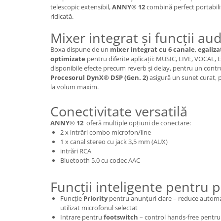
Casti
telescopic extensibil,
ANNY
®
12
combină perfect portabil
ridicată.
Casti cu fir
Mixer integrat și funcții au
Casti fara fir
DI Box
Boxa dispune de un
mixer integrat cu 6 canale
,
egaliza
optimizate
pentru diferite aplicații: MUSIC, LIVE, VOCAL, E
Interfete audio
disponibile efecte precum reverb și delay, pentru un contr
Microfoane
Procesorul DynX® DSP (Gen. 2)
asigură un sunet curat, pu
la volum maxim.
Accesorii pentru Microfoane
Headset-uri si lavaliere
Conectivitate versatilă
Microfoane cu fir pentru live
ANNY
®
12
oferă multiple opțiuni de conectare:
Microfoane de captura
2 x intrări combo microfon/line
1 x canal stereo cu jack 3,5 mm (AUX)
Microfoane pentru instrumente
intrări RCA
Microfoane USB - Podcast, Gaming
Bluetooth 5.0 cu codec AAC
Seturi de microfoane
Sisteme wireless
Funcții inteligente pentru 
Mixere
Funcție
Priority
pentru anunțuri clare – reduce automa
utilizat microfonul selectat
Accesorii mixere
Intrare pentru
footswitch
– control hands-free pentru 