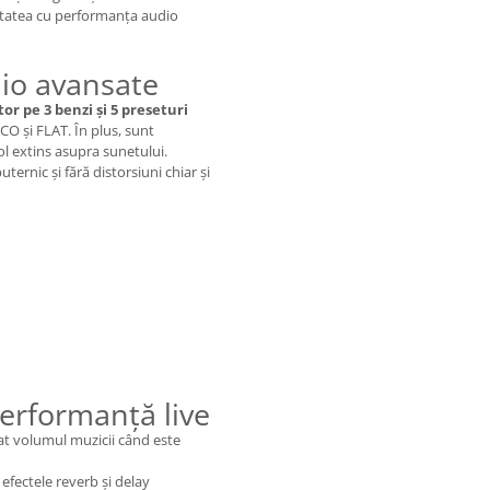
itatea cu performanța audio
dio avansate
tor pe 3 benzi și 5 preseturi
CO și FLAT. În plus, sunt
ol extins asupra sunetului.
ternic și fără distorsiuni chiar și
performanță live
t volumul muzicii când este
efectele reverb și delay