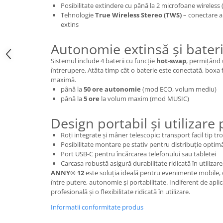
Mixere analogice
Posibilitate extindere cu până la 2 microfoane wireless
Mixere digitale
Tehnologie
True Wireless Stereo (TWS)
– conectare a
extins
Mixere pentru DJ
Monitorizare In-Ear
Autonomie extinsă și bater
Stative pentru Boxe
Sistemul include 4 baterii cu funcție
hot-swap
, permițând 
întrerupere. Atâta timp cât o baterie este conectată, boxa 
Stative pentru Microfoane
maximă.
până la
50 ore autonomie
(mod ECO, volum mediu)
până la
5 ore
la volum maxim (mod MUSIC)
Design portabil și utilizare 
Roți integrate și mâner telescopic: transport facil tip tro
Posibilitate montare pe stativ pentru distribuție optim
Port USB-C pentru încărcarea telefonului sau tabletei
Carcasa robustă asigură durabilitate ridicată în utilizarea
ANNY
®
12
este soluția ideală pentru evenimente mobile, 
între putere, autonomie și portabilitate. Indiferent de aplic
profesională și o flexibilitate ridicată în utilizare.
Informatii conformitate produs