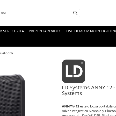
 SI RECUZITA
PREZENTARI VIDEO
LIVE DEMO MARTIN LIGHTIN
luetooth
LD Systems ANNY 12 - 
Systems
ANNY
®
12
este o boxă portabilă cu
mixer integrat cu 6 canale și Bluetoo
procesorului DynX® DSP, fiind ideal