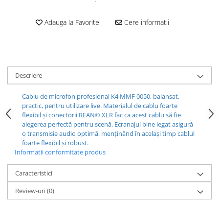
Casti
Casti cu fir
Adauga la Favorite
Cere informatii
Casti fara fir
DI Box
Interfete audio
Descriere
Microfoane
Accesorii pentru Microfoane
Cablu de microfon profesional K4 MMF 0050, balansat,
Headset-uri si lavaliere
practic, pentru utilizare live. Materialul de cablu foarte
flexibil și conectorii REAN© XLR fac ca acest cablu să fie
Microfoane cu fir pentru live
alegerea perfectă pentru scenă. Ecranajul bine legat asigură
Microfoane de captura
o transmisie audio optimă, menținând în același timp cablul
Microfoane pentru instrumente
foarte flexibil și robust.
Informatii conformitate produs
Microfoane USB - Podcast, Gaming
Seturi de microfoane
Caracteristici
Sisteme wireless
Review-uri
(0)
Mixere
Accesorii mixere