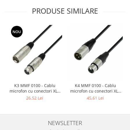
Mixere analogice
PRODUSE SIMILARE
Mixere digitale
Mixere pentru DJ
Monitorizare In-Ear
NOU
Stative pentru Boxe
Stative pentru Microfoane
K3 MMF 0100 - Cablu
K4 MMF 0100 - Cablu
microfon cu conectori XLR
microfon cu conectori XLR
mama / XLR tata 3p AH - 1m
mama / XLR tata 3p REAN -
26,52 Lei
45,61 Lei
1m
NEWSLETTER