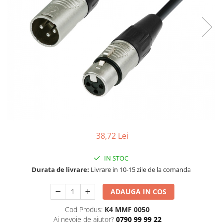
SBX Series
Moving head-uri – Spot
Accesorii Generale
Proiectoare Lumini
Boxe
Ventilatoare
Accesorii pentru boxe
Boxe Active
Boxe Pasive
Line Array Active
Monitoare de scena
Subwoofere Active
Subwoofere Pasive
Cabluri si conectori
38,72 Lei
Accesorii pt. Cabluri
IN STOC
Adaptoare Audio
Durata de livrare:
Livrare in 10-15 zile de la comanda
Cabluri Audio cu Conectori
Cabluri la metru
ADAUGA IN COS
Conectori Audio
Cod Produs:
K4 MMF 0050
Stage Box Multicore
Ai nevoie de ajutor?
0790 99 99 22