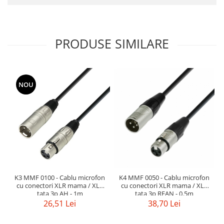
Mixere analogice
Mixere digitale
Mixere pentru DJ
PRODUSE SIMILARE
Monitorizare In-Ear
Stative pentru Boxe
Stative pentru Microfoane
NOU
K3 MMF 0100 - Cablu microfon
K4 MMF 0050 - Cablu microfon
cu conectori XLR mama / XLR
cu conectori XLR mama / XLR
tata 3p AH - 1m
tata 3p REAN - 0.5m
26,51 Lei
38,70 Lei