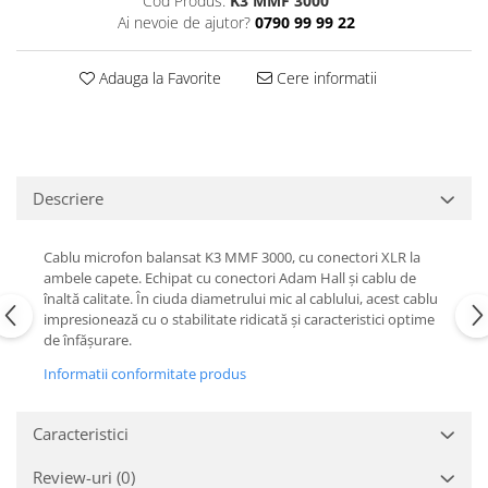
Cod Produs:
K3 MMF 3000
Casti
Ai nevoie de ajutor?
0790 99 99 22
Casti cu fir
Casti fara fir
Adauga la Favorite
Cere informatii
DI Box
Interfete audio
Microfoane
Descriere
Accesorii pentru Microfoane
Headset-uri si lavaliere
Cablu microfon balansat K3 MMF 3000, cu conectori XLR la
Microfoane cu fir pentru live
ambele capete. Echipat cu conectori Adam Hall și cablu de
Microfoane de captura
înaltă calitate. În ciuda diametrului mic al cablului, acest cablu
Microfoane pentru instrumente
impresionează cu o stabilitate ridicată și caracteristici optime
de înfășurare.
Microfoane USB - Podcast, Gaming
Seturi de microfoane
Informatii conformitate produs
Sisteme wireless
Mixere
Caracteristici
Accesorii mixere
Review-uri
(0)