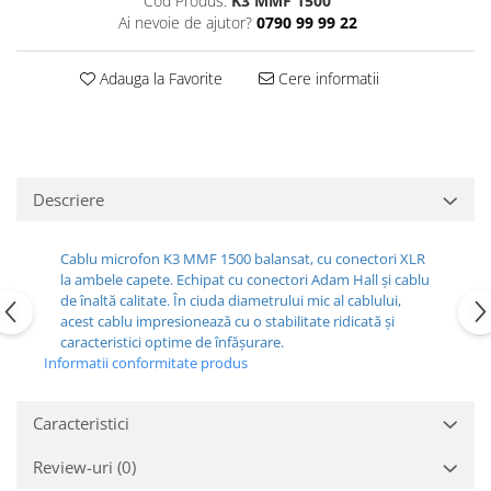
Cod Produs:
K3 MMF 1500
Casti
Ai nevoie de ajutor?
0790 99 99 22
Casti cu fir
Casti fara fir
Adauga la Favorite
Cere informatii
DI Box
Interfete audio
Microfoane
Descriere
Accesorii pentru Microfoane
Headset-uri si lavaliere
Cablu microfon K3 MMF 1500 balansat, cu conectori XLR
Microfoane cu fir pentru live
la ambele capete. Echipat cu conectori Adam Hall și cablu
Microfoane de captura
de înaltă calitate. În ciuda diametrului mic al cablului,
Microfoane pentru instrumente
acest cablu impresionează cu o stabilitate ridicată și
caracteristici optime de înfășurare.
Microfoane USB - Podcast, Gaming
Informatii conformitate produs
Seturi de microfoane
Sisteme wireless
Caracteristici
Mixere
Review-uri
(0)
Accesorii mixere