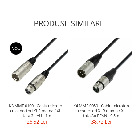
Mixere analogice
Mixere digitale
Mixere pentru DJ
PRODUSE SIMILARE
Monitorizare In-Ear
Stative pentru Boxe
Stative pentru Microfoane
NOU
K3 MMF 0100 - Cablu microfon
K4 MMF 0050 - Cablu microfon
cu conectori XLR mama / XLR
cu conectori XLR mama / XLR
tata 3p AH - 1m
tata 3p REAN - 0.5m
26,52 Lei
38,72 Lei