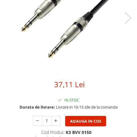
SBX Series
Moving head-uri – Spot
Accesorii Generale
Proiectoare Lumini
Boxe
Ventilatoare
Accesorii pentru boxe
Boxe Active
Boxe Pasive
Line Array Active
Monitoare de scena
Subwoofere Active
Subwoofere Pasive
37,11 Lei
Cabluri si conectori
Accesorii pt. Cabluri
IN STOC
Adaptoare Audio
Durata de livrare:
Livrare in 10-15 zile de la comanda
Cabluri Audio cu Conectori
Cabluri la metru
ADAUGA IN COS
Conectori Audio
Cod Produs:
K3 BVV 0150
Stage Box Multicore