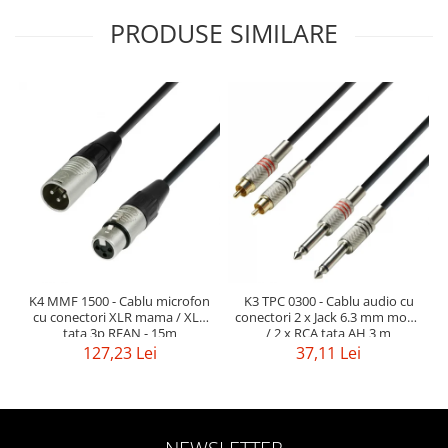
Mixere analogice
PRODUSE SIMILARE
Mixere digitale
Mixere pentru DJ
Monitorizare In-Ear
Stative pentru Boxe
Stative pentru Microfoane
K4 MMF 1500 - Cablu microfon
K3 TPC 0300 - Cablu audio cu
cu conectori XLR mama / XLR
conectori 2 x Jack 6.3 mm mono
tata 3p REAN - 15m
/ 2 x RCA tata AH 3 m
127,23 Lei
37,11 Lei