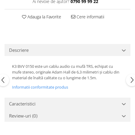
Ai nevoie de ajutor?
0790 99 99 22
Casti
Casti cu fir
Adauga la Favorite
Cere informatii
Casti fara fir
DI Box
Interfete audio
Microfoane
Descriere
Accesorii pentru Microfoane
Headset-uri si lavaliere
K3 BVV 0150 este un cablu audio cu mufă TRS, echipat cu
Microfoane cu fir pentru live
mufe stereo, originale Adam Hall de 6,3 milimetri și cablu din
material de înaltă calitate cu o lungime de 1.5m.
Microfoane de captura
Informatii conformitate produs
Microfoane pentru instrumente
Microfoane USB - Podcast, Gaming
Seturi de microfoane
Caracteristici
Sisteme wireless
Review-uri
(0)
Mixere
Accesorii mixere