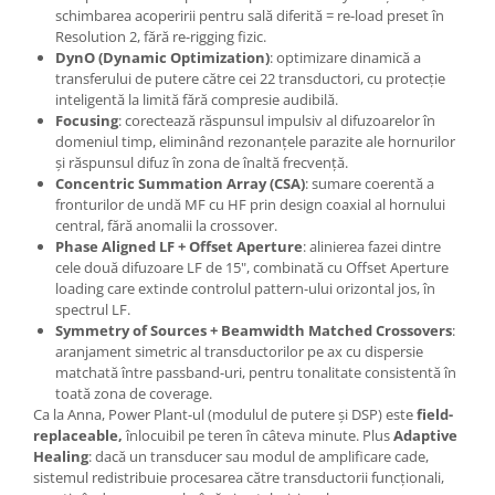
schimbarea acoperirii pentru sală diferită = re-load preset în
Resolution 2, fără re-rigging fizic.
DynO (Dynamic Optimization)
: optimizare dinamică a
transferului de putere către cei 22 transductori, cu protecție
inteligentă la limită fără compresie audibilă.
Focusing
: corectează răspunsul impulsiv al difuzoarelor în
domeniul timp, eliminând rezonanțele parazite ale hornurilor
și răspunsul difuz în zona de înaltă frecvență.
Concentric Summation Array (CSA)
: sumare coerentă a
fronturilor de undă MF cu HF prin design coaxial al hornului
central, fără anomalii la crossover.
Phase Aligned LF + Offset Aperture
: alinierea fazei dintre
cele două difuzoare LF de 15", combinată cu Offset Aperture
loading care extinde controlul pattern-ului orizontal jos, în
spectrul LF.
Symmetry of Sources + Beamwidth Matched Crossovers
:
aranjament simetric al transductorilor pe ax cu dispersie
matchată între passband-uri, pentru tonalitate consistentă în
toată zona de coverage.
Ca la Anna, Power Plant-ul (modulul de putere și DSP) este
field-
replaceable,
înlocuibil pe teren în câteva minute. Plus
Adaptive
Healing
: dacă un transducer sau modul de amplificare cade,
sistemul redistribuie procesarea către transductorii funcționali,