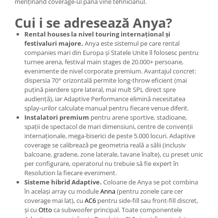
menținând coverage-ul până vine tehnicianul.
Cui i se adresează Anya?
Rental houses la nivel touring internațional și
festivaluri majore.
Anya este sistemul pe care rental
companies mari din Europa și Statele Unite îl folosesc pentru
turnee arena, festival main stages de 20.000+ persoane,
evenimente de nivel corporate premium. Avantajul concret:
dispersia 70° orizontală permite long-throw eficient (mai
puțină pierdere spre lateral, mai mult SPL direct spre
audiență), iar Adaptive Performance elimină necesitatea
splay-urilor calculate manual pentru fiecare venue diferit.
Instalatori premium
pentru arene sportive, stadioane,
spații de spectacol de mari dimensiuni, centre de convenții
internaționale, mega-biserici de peste 5.000 locuri. Adaptive
coverage se calibrează pe geometria reală a sălii (inclusiv
balcoane, gradene, zone laterale, tavane înalte), cu preset unic
per configurare, operatorul nu trebuie să fie expert în
Resolution la fiecare eveniment.
Sisteme hibrid Adaptive.
Coloane de Anya se pot combina
în același array cu module
Anna
(pentru zonele care cer
coverage mai lat), cu
AC6
pentru side-fill sau front-fill discret,
și cu
Otto
ca subwoofer principal. Toate componentele