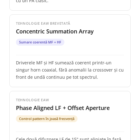
cu un PA clasic.
TEHNOLOGIE EAW BREVETATĂ
Concentric Summation Array
Sumare coerentă MF + HF
Driverele MF și HF sumează coerent printr-un
singur horn coaxial, fără anomalii la crossover și cu
front de undă continuu pe tot spectrul.
TEHNOLOGIE EAW
Phase Aligned LF + Offset Aperture
Control pattern în joasă frecvență
Cele două difuzoare LF de 15" sunt aliniate în fază,