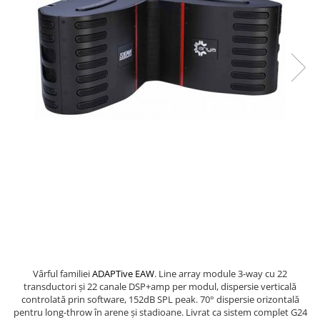
SBX Series
Moving head-uri – Spot
Accesorii Generale
Proiectoare Lumini
Boxe
Ventilatoare
Accesorii pentru boxe
Boxe Active
Boxe Pasive
Line Array Active
Monitoare de scena
Subwoofere Active
Subwoofere Pasive
Cabluri si conectori
Accesorii pt. Cabluri
Adaptoare Audio
Cabluri Audio cu Conectori
Cabluri la metru
Vârful familiei
ADAPTive EAW
. Line array module 3-way cu 22
transductori și 22 canale DSP+amp per modul, dispersie verticală
Conectori Audio
controlată prin software, 152dB SPL peak. 70° dispersie orizontală
Stage Box Multicore
pentru long-throw în arene și stadioane. Livrat ca sistem complet G24