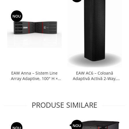
NOU
EAW Anna – Sistem Line
EAW AC6 – Coloană
Array Adaptive, 100° H ×
Adaptivă Activă 2-Way,
Adaptive V, Touring și
143dB, IP54, Instalații &
Instalații Premium
Portable
PRODUSE SIMILARE
NOU
NOU