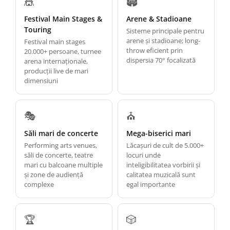
🎪
🏟️
Festival Main Stages &
Arene & Stadioane
Touring
Sisteme principale pentru
arene și stadioane; long-
Festival main stages
throw eficient prin
20.000+ persoane, turnee
dispersia 70° focalizată
arena internaționale,
producții live de mari
dimensiuni
🎭
⛪
Săli mari de concerte
Mega-biserici mari
Performing arts venues,
Lăcașuri de cult de 5.000+
săli de concerte, teatre
locuri unde
mari cu balcoane multiple
inteligibilitatea vorbirii și
și zone de audiență
calitatea muzicală sunt
complexe
egal importante
🏆
🎲️