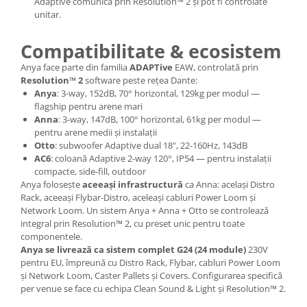
Adaptive comunică prin Resolution™ 2 și pot fi controlate
unitar.
Compatibilitate & ecosistem
Anya face parte din familia
ADAPTive
EAW, controlată prin
Resolution™ 2
software peste rețea Dante:
Anya
: 3-way, 152dB, 70° horizontal, 129kg per modul —
flagship pentru arene mari
Anna
: 3-way, 147dB, 100° horizontal, 61kg per modul —
pentru arene medii și instalații
Otto
: subwoofer Adaptive dual 18", 22-160Hz, 143dB
AC6
: coloană Adaptive 2-way 120°, IP54 — pentru instalații
compacte, side-fill, outdoor
Anya folosește
aceeași infrastructură
ca Anna: același Distro
Rack, aceeași Flybar-Distro, aceleași cabluri Power Loom și
Network Loom. Un sistem Anya + Anna + Otto se controlează
integral prin Resolution™ 2, cu preset unic pentru toate
componentele.
Anya se livrează ca sistem complet G24 (24 module)
230V
pentru EU, împreună cu Distro Rack, Flybar, cabluri Power Loom
și Network Loom, Caster Pallets și Covers. Configurarea specifică
per venue se face cu echipa Clean Sound & Light și Resolution™ 2.