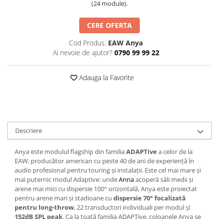
(24 module).
Casti
Casti cu fir
CERE OFERTA
Casti fara fir
Cod Produs:
EAW Anya
DI Box
Ai nevoie de ajutor?
0790 99 99 22
Interfete audio
Microfoane
Adauga la Favorite
Accesorii pentru Microfoane
Headset-uri si lavaliere
Microfoane cu fir pentru live
Microfoane de captura
Descriere
Microfoane pentru instrumente
Anya este modulul flagship din familia
ADAPTive
a celor de la
Microfoane USB - Podcast, Gaming
EAW, producător american cu peste 40 de ani de experiență în
Seturi de microfoane
audio profesional pentru touring și instalații. Este cel mai mare și
mai puternic modul Adaptive: unde
Anna
acoperă săli medii și
Sisteme wireless
arene mai mici cu dispersie 100° orizontală, Anya este proiectat
Mixere
pentru arene mari și stadioane cu
dispersie 70° focalizată
pentru long-throw
, 22 transductori individuali per modul și
Accesorii mixere
152dB SPL peak
. Ca la toată familia ADAPTive, coloanele Anya se