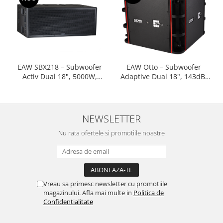
EAW SBX218 – Subwoofer
EAW Otto – Subwoofer
Activ Dual 18", 5000W,
Adaptive Dual 18", 143dB,
141dB pentru Touring &
pentru touring și instalații
Venue-uri mari
premium
NEWSLETTER
Nu rata ofertele si promotiile noastre
Vreau sa primesc newsletter cu promotiile
magazinului. Afla mai multe in
Politica de
Confidentialitate