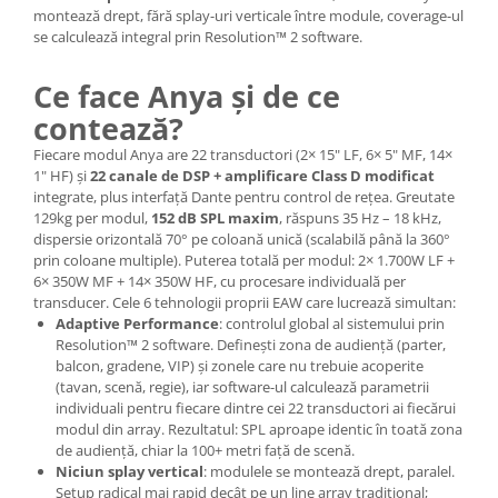
Mixere analogice
montează drept, fără splay-uri verticale între module, coverage-ul
Mixere digitale
se calculează integral prin Resolution™ 2 software.
Mixere pentru DJ
Ce face Anya și de ce
Monitorizare In-Ear
contează?
Stative pentru Boxe
Fiecare modul Anya are 22 transductori (2× 15" LF, 6× 5" MF, 14×
Stative pentru Microfoane
1" HF) și
22 canale de DSP + amplificare Class D modificat
integrate, plus interfață Dante pentru control de rețea. Greutate
129kg per modul,
152 dB SPL maxim
, răspuns 35 Hz – 18 kHz,
dispersie orizontală 70° pe coloană unică (scalabilă până la 360°
prin coloane multiple). Puterea totală per modul: 2× 1.700W LF +
6× 350W MF + 14× 350W HF, cu procesare individuală per
transducer. Cele 6 tehnologii proprii EAW care lucrează simultan:
Adaptive Performance
: controlul global al sistemului prin
Resolution™ 2 software. Definești zona de audiență (parter,
balcon, gradene, VIP) și zonele care nu trebuie acoperite
(tavan, scenă, regie), iar software-ul calculează parametrii
individuali pentru fiecare dintre cei 22 transductori ai fiecărui
modul din array. Rezultatul: SPL aproape identic în toată zona
de audiență, chiar la 100+ metri față de scenă.
Niciun splay vertical
: modulele se montează drept, paralel.
Setup radical mai rapid decât pe un line array tradițional;