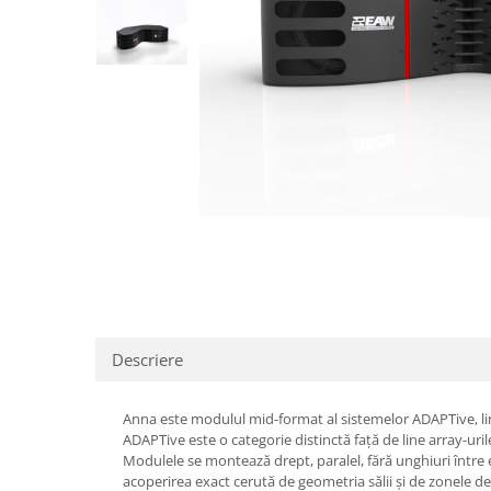
SBX Series
Moving head-uri – Spot
Accesorii Generale
Proiectoare Lumini
Boxe
Ventilatoare
Accesorii pentru boxe
Boxe Active
Boxe Pasive
Line Array Active
Monitoare de scena
Subwoofere Active
Subwoofere Pasive
Cabluri si conectori
Accesorii pt. Cabluri
Descriere
Adaptoare Audio
Cabluri Audio cu Conectori
Cabluri la metru
Anna este modulul mid-format al sistemelor ADAPTive, lini
ADAPTive este o categorie distinctă față de line array-urile
Conectori Audio
Modulele se montează drept, paralel, fără unghiuri între el
Stage Box Multicore
acoperirea exact cerută de geometria sălii și de zonele de