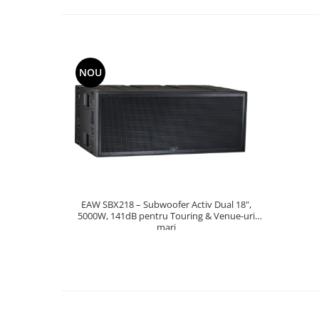
NOU
EAW SBX218 – Subwoofer Activ Dual 18",
5000W, 141dB pentru Touring & Venue-uri
mari