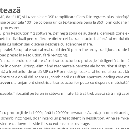
ntează
MF, 8× 1" HF) și 14 canale de DSP+amplificare Class D integrate, plus interfa
e orizontală 100° pe coloană unică (extensibilă până la 360° prin coloane mul
e procesare:
ui prin Resolution™ 2 software. Definești zona de audiență, definești zonele c
metrii individuali pentru fiecare dintre cei 14 transductori ai fiecărui modul 
o sală cu balcon sau o scenă deschisă cu adâncime mare.
alel. Setup-ul e radical mai rapid decât pe un line array tradițional, unde fi
load preset în Resolution, fără re-rigging.
a transferului de putere către transductori, cu protecție inteligentă la limit
or în domeniul timp, eliminând rezonanțele parazite ale hornurilor și răspuns
ă a fronturilor de undă MF cu HF prin design coaxial al hornului central, făr
i dintre cele două difuzoare LF, combinată cu Offset Aperture loading care ext
sovers:
aranjament simetric al transductorilor pe ax cu dispersie matchată î
eable, înlocuibil pe teren în câteva minute, fără să trebuiască să trimiți cabi
ează cu producții de la 1.000 până la 20.000+ persoane. Avantajul concret: acel
 să schimbi rigging-ul, doar încarci un preset diferit în Resolution. Anna se m
tente ca down-fill, side-fill sau extensie de coverage.
oncert, teatre mari, mega-biserici, multipurpose halls, arene și spații de s