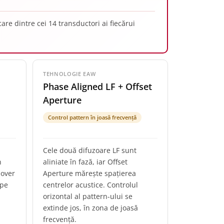
are dintre cei 14 transductori ai fiecărui
TEHNOLOGIE EAW
Phase Aligned LF + Offset
Aperture
Control pattern în joasă frecvență
Cele două difuzoare LF sunt
n
aliniate în fază, iar Offset
sover
Aperture mărește spațierea
 pe
centrelor acustice. Controlul
orizontal al pattern-ului se
extinde jos, în zona de joasă
frecvență.