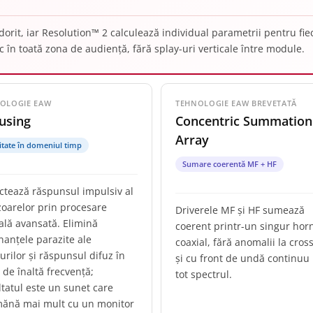
dorit, iar Resolution™ 2 calculează individual parametrii pentru fiec
în toată zona de audiență, fără splay-uri verticale între module.
OLOGIE EAW
TEHNOLOGIE EAW BREVETATĂ
using
Concentric Summation
Array
itate în domeniul timp
Sumare coerentă MF + HF
ctează răspunsul impulsiv al
zoarelor prin procesare
Driverele MF și HF sumează
tală avansată. Elimină
coerent printr-un singur hor
nanțele parazite ale
coaxial, fără anomalii la cros
urilor și răspunsul difuz în
și cu front de undă continuu
 de înaltă frecvență;
tot spectrul.
ltatul este un sunet care
ănă mai mult cu un monitor