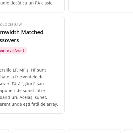
tudio decât cu un PA clasic.
OLOGIE EAW
mwidth Matched
ssovers
perire uniformă
ersiile LF, MF și HF sunt
hate la frecvențele de
sover. Fără "găuri" sau
apuneri de sunet între
band-uri. Același sunet,
ferent unde ești față de array.