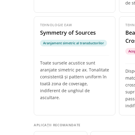
de s
TEHNOLOGIE EAW
TEHN
Symmetry of Sources
Bea
Cro
Aranjament simetric al transductorilor
Aco
Toate sursele acustice sunt
aranjate simetric pe ax. Tonalitate
Disp
consistentă și pattern uniform în
matc
toată zona de coverage,
cros
indiferent de unghiul de
supr
ascultare.
pass
indi
APLICAȚII RECOMANDATE