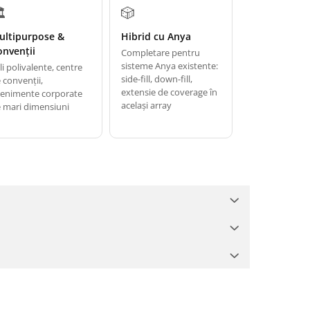
️
🎲️
ultipurpose &
Hibrid cu Anya
onvenții
Completare pentru
sisteme Anya existente:
li polivalente, centre
side-fill, down-fill,
 convenții,
extensie de coverage în
enimente corporate
același array
 mari dimensiuni