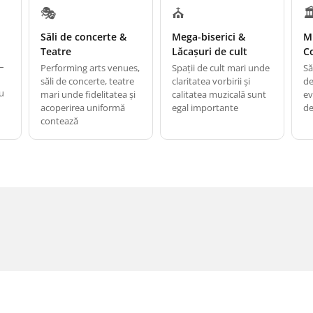
🎭
⛪

Săli de concerte &
Mega-biserici &
M
Teatre
Lăcașuri de cult
C
0–
Performing arts venues,
Spații de cult mari unde
Să
săli de concerte, teatre
claritatea vorbirii și
de
ru
mari unde fidelitatea și
calitatea muzicală sunt
ev
acoperirea uniformă
egal importante
de
contează