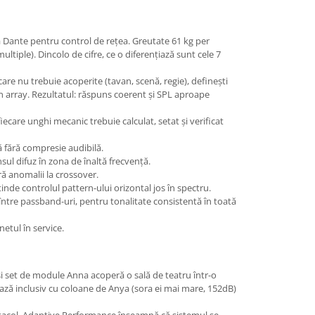
ță Dante pentru control de rețea. Greutate 61 kg per
tiple). Dincolo de cifre, ce o diferențiază sunt cele 7
are nu trebuie acoperite (tavan, scenă, regie), definești
din array. Rezultatul: răspuns coerent și SPL aproape
ecare unghi mecanic trebuie calculat, setat și verificat
ă fără compresie audibilă.
ul difuz în zona de înaltă frecvență.
ă anomalii la crossover.
inde controlul pattern-ului orizontal jos în spectru.
ntre passband-uri, pentru tonalitate consistentă în toată
netul în service.
ași set de module Anna acoperă o sală de teatru într-o
ixează inclusiv cu coloane de Anya (sora ei mai mare, 152dB)
pectacol. Adaptive Performance înseamnă că sistemul se