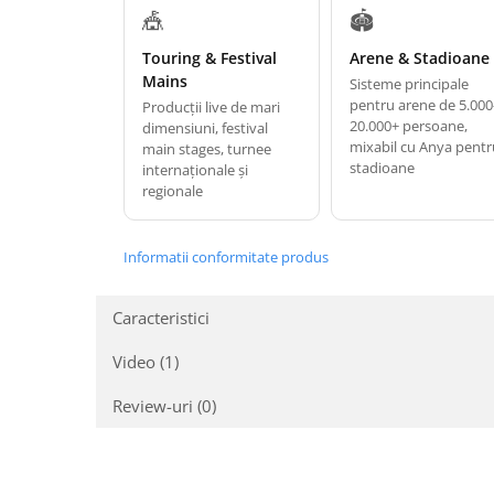
🎪
🏟️
Touring & Festival
Arene & Stadioane
Mains
Sisteme principale
pentru arene de 5.00
Producții live de mari
20.000+ persoane,
dimensiuni, festival
mixabil cu Anya pent
main stages, turnee
stadioane
internaționale și
regionale
Informatii conformitate produs
Caracteristici
Video
(1)
Review-uri
(0)