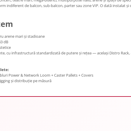
form indiferent de balcon, sub-balcon, parter sau zone VIP. O dată instalat și
stem
u arene mari și stadioane
43 dB
tetice
e, cu infrastructură standardizată de putere și rețea — același Distro Rack, 
lete:
abluri Power & Network Loom + Caster Pallets + Covers
ging și distribuție pe măsură