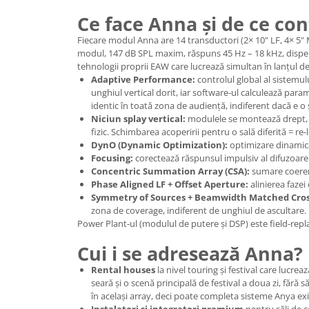
Casti
Ce face Anna și de ce co
Casti cu fir
Fiecare modul Anna are 14 transductori (2× 10" LF, 4× 5" 
Casti fara fir
modul, 147 dB SPL maxim, răspuns 45 Hz – 18 kHz, dispersi
DI Box
tehnologii proprii EAW care lucrează simultan în lanțul d
Adaptive Performance:
controlul global al sistemul
Interfete audio
unghiul vertical dorit, iar software-ul calculează para
identic în toată zona de audiență, indiferent dacă e 
Microfoane
Niciun splay vertical:
modulele se montează drept, par
Accesorii pentru Microfoane
fizic. Schimbarea acoperirii pentru o sală diferită = re-
DynO (Dynamic Optimization):
optimizare dinamică 
Headset-uri si lavaliere
Focusing:
corectează răspunsul impulsiv al difuzoarel
Microfoane cu fir pentru live
Concentric Summation Array (CSA):
sumare coerent
Microfoane de captura
Phase Aligned LF + Offset Aperture:
alinierea faze
Symmetry of Sources + Beamwidth Matched Cros
Microfoane pentru instrumente
zona de coverage, indiferent de unghiul de ascultare.
Microfoane USB - Podcast, Gaming
Power Plant-ul (modulul de putere și DSP) este field-replac
Seturi de microfoane
Cui i se adresează Anna?
Sisteme wireless
Rental houses
la nivel touring și festival care lucr
Mixere
seară și o scenă principală de festival a doua zi, fără
Accesorii mixere
în același array, deci poate completa sisteme Anya exis
Instalatori și integratori premium
pentru săli de c