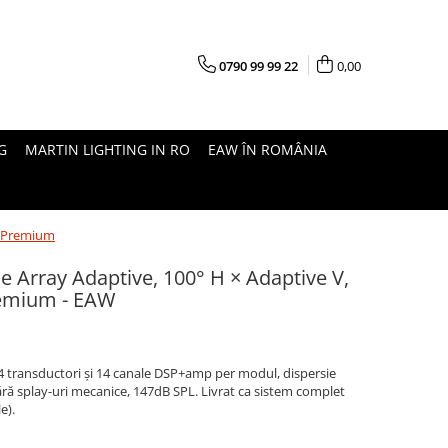
0790 99 99 22
0,00
G
MARTIN LIGHTING IN RO
EAW ÎN ROMÂNIA
ii Premium
 Array Adaptive, 100° H × Adaptive V,
Premium - EAW
14 transductori și 14 canale DSP+amp per modul, dispersie
fără splay-uri mecanice, 147dB SPL. Livrat ca sistem complet
e).