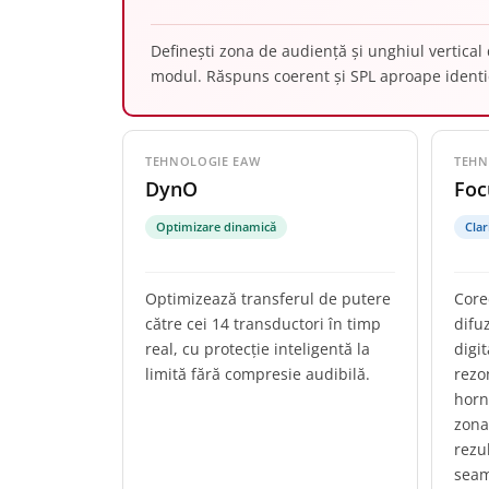
Definești zona de audiență și unghiul vertical 
modul. Răspuns coerent și SPL aproape identic 
TEHNOLOGIE EAW
TEHN
DynO
Foc
Optimizare dinamică
Clar
Optimizează transferul de putere
Core
către cei 14 transductori în timp
difu
real, cu protecție inteligentă la
digi
limită fără compresie audibilă.
rezo
horn
zona
rezu
seam