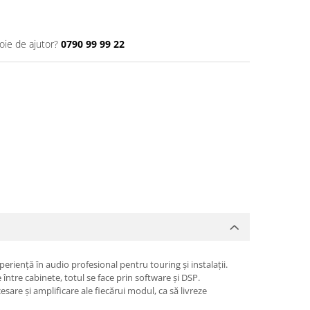
oie de ajutor?
0790 99 99 22
riență în audio profesional pentru touring și instalații.
 între cabinete, totul se face prin software și DSP.
sare și amplificare ale fiecărui modul, ca să livreze