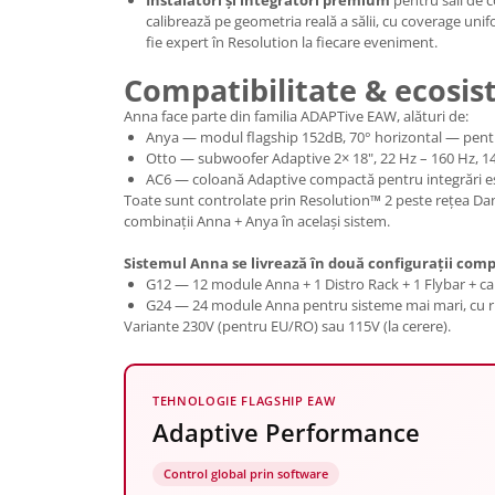
Mixere analogice
calibrează pe geometria reală a sălii, cu coverage uni
Mixere digitale
fie expert în Resolution la fiecare eveniment.
Mixere pentru DJ
Compatibilitate & ecosi
Monitorizare In-Ear
Anna face parte din familia ADAPTive EAW, alături de:
Stative pentru Boxe
Anya — modul flagship 152dB, 70° horizontal — pentr
Otto — subwoofer Adaptive 2× 18", 22 Hz – 160 Hz, 1
Stative pentru Microfoane
AC6 — coloană Adaptive compactă pentru integrări es
Toate sunt controlate prin Resolution™ 2 peste rețea Dant
combinații Anna + Anya în același sistem.
Sistemul Anna se livrează în două configurații comp
G12 — 12 module Anna + 1 Distro Rack + 1 Flybar + c
G24 — 24 module Anna pentru sisteme mai mari, cu rig
Variante 230V (pentru EU/RO) sau 115V (la cerere).
TEHNOLOGIE FLAGSHIP EAW
Adaptive Performance
Control global prin software