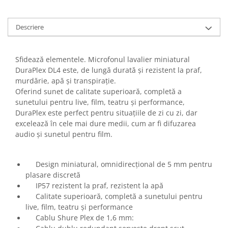
Casti
Casti cu fir
Descriere
Casti fara fir
DI Box
Sfidează elementele. Microfonul lavalier miniatural
Interfete audio
DuraPlex DL4 este, de lungă durată și rezistent la praf,
Microfoane
murdărie, apă și transpirație.
Oferind sunet de calitate superioară, completă a
Accesorii pentru Microfoane
sunetului pentru live, film, teatru și performance,
Headset-uri si lavaliere
DuraPlex este perfect pentru situațiile de zi cu zi, dar
Microfoane cu fir pentru live
excelează în cele mai dure medii, cum ar fi difuzarea
audio și sunetul pentru film.
Microfoane de captura
Microfoane pentru instrumente
Microfoane USB - Podcast, Gaming
Design miniatural, omnidirecțional de 5 mm pentru
plasare discretă
Seturi de microfoane
IP57 rezistent la praf, rezistent la apă
Sisteme wireless
Calitate superioară, completă a sunetului pentru
Mixere
live, film, teatru și performance
Accesorii mixere
Cablu Shure Plex de 1,6 mm: