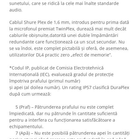
sunetului, care se ridică la cele mai înalte standarde
audio.
Cablul Shure Plex de 1,6 mm, introdus pentru prima dată
la microfonul premiat TwinPlex, durează mai mult decât
cablurile obișnuite,datorită unei duble împământări
redundante care funcționează ca un scut secundar. Nu
se va îndoi, este complet pictabilă și oferă, de asemenea,
utilizatorilor DL4 practic zero „efect de memorie”.
*Codul IP, publicat de Comisia Electrotehnică
Internațională (IEC), evaluează gradul de protecție
împotriva prafului (primul număr)
și apei (al doilea număr). Un rating IP57 clasifică DuraPlex
după cum urmează:
5 (Praf) – Pătrunderea prafului nu este complet
împiedicată, dar nu pătrunde în cantitate suficientă
pentru a interfera cu funcționarea satisfăcătoare a
echipamentului.
7 (Apă) – Nu este posibilă pătrunderea apei în cantități