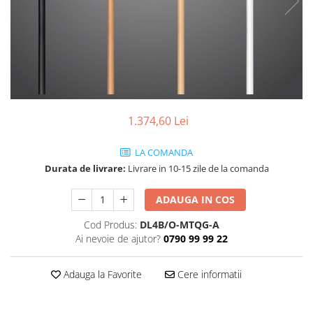
SBX Series
Moving head-uri – Spot
Accesorii Generale
Proiectoare Lumini
Boxe
Ventilatoare
Accesorii pentru boxe
Boxe Active
Boxe Pasive
Line Array Active
1.374,60 Lei
Monitoare de scena
LA COMANDA
Subwoofere Active
Durata de livrare:
Livrare in 10-15 zile de la comanda
Subwoofere Pasive
Cabluri si conectori
ADAUGA IN COS
Accesorii pt. Cabluri
Cod Produs:
DL4B/O-MTQG-A
Adaptoare Audio
Ai nevoie de ajutor?
0790 99 99 22
Cabluri Audio cu Conectori
Cabluri la metru
Adauga la Favorite
Cere informatii
Conectori Audio
Stage Box Multicore