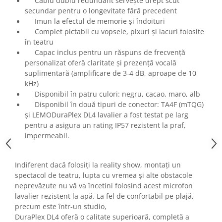
Cablu dublu redundant servește drept scut
Mixere analogice
secundar pentru o longevitate fără precedent
Mixere digitale
Imun la efectul de memorie și îndoituri
Mixere pentru DJ
Complet pictabil cu vopsele, pixuri și lacuri folosite
Monitorizare In-Ear
în teatru
Capac inclus pentru un răspuns de frecvență
Stative pentru Boxe
personalizat oferă claritate și prezență vocală
Stative pentru Microfoane
suplimentară (amplificare de 3-4 dB, aproape de 10
kHz)
Disponibil în patru culori: negru, cacao, maro, alb
Disponibil în două tipuri de conector: TA4F (mTQG)
și LEMODuraPlex DL4 lavalier a fost testat pe larg
pentru a asigura un rating IP57 rezistent la praf,
impermeabil.
Indiferent dacă folosiți la reality show, montați un
spectacol de teatru, lupta cu vremea și alte obstacole
neprevăzute nu vă va încetini
folosind acest microfon
lavalier rezistent la apă. La fel de confortabil pe plajă,
precum este într-un studio,
DuraPlex DL4 oferă o calitate superioară, completă a