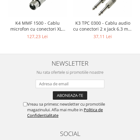
K4 MMF 1500 - Cablu
K3 TPC 0300 - Cablu audio
microfon cu conectori XLR
cu conectori 2 x Jack 6.3 mm
mama / XLR tata 3p REAN -
mono / 2 x RCA tata AH 3 m
127,23 Lei
37,11 Lei
15m
NEWSLETTER
Nu rata ofertele si promotiile noastre
Vreau sa primesc newsletter cu promotiile
magazinului. Afla mai multe in
Politica de
Confidentialitate
SOCIAL