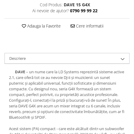
Casti
Cod Produs:
DAVE 15 G4X
Ai nevoie de ajutor?
0790 99 99 22
Casti cu fir
Casti fara fir
Adauga la Favorite
Cere informatii
DI Box
Interfete audio
Microfoane
Accesorii pentru Microfoane
Descriere
Headset-uri si lavaliere
Microfoane cu fir pentru live
DAVE
– un nume care la LD Systems reprezintă sisteme active
2.1, care oferă tot ce au nevoie DJ-ii și muzicienii: un sunet
Microfoane de captura
puternic și aplicabil universal, funcții sofisticate și dimensiuni
Microfoane pentru instrumente
compacte. Cu designul nou, seria G4X formează un sistem
compact, perfect potrivit, cu proprietăți acustice profesionale.
Microfoane USB - Podcast, Gaming
Configurați-l, conectați-l la priză și bucurați-vă de sunet! În plus,
Seturi de microfoane
seria DAVE G4X are acum un mixer integrat cu 6 canale, inclusiv
Sisteme wireless
reverb, precum și opțiuni de conectivitate îmbunătățite, cum ar fi
Bluetooth® și SPDIF.
Mixere
Accesorii mixere
Acest sistem (PA) compact - care este alcătuit dintr-un subwoofer