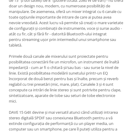
de 15" și doi sateliți de 8" (putere totală: 2060 W de vârf) - nu oferă
Mixere analogice
doar un design nou, modern, cu numeroase posibilități de
Mixere digitale
manipulare. De asemenea, oferă un mixer integrat cu 6 canale cu
Mixere pentru DJ
toate opțiunile importante de intrare de care ai putea avea
nevoie vreodată. Acest lucru vă permite să creați o mare varietate
Monitorizare In-Ear
de configurații și combinații de instrumente, voce și surse audio -
Stative pentru Boxe
atât cu fir, cât și fără fir - datorită Bluetooth-ului integrat
pentru streaming ușor prin intermediul unui smartphone sau
Stative pentru Microfoane
tabletă.
Primele două canale ale mixerului sunt proiectate pentru
posibilitatea conectării fie un microfon, un instrument de înaltă
impedanță - cum ar fi o chitară și/sau bas - sau surse la nivel de
linie. Există posibilitatea modelării sunetului printr-un EQ
încorporat de două benzi pentru bas și înalte, precum și reverb
reglabil cu trei presetări (mic, mare, plat). Canalele 3 și 4 sunt
concepute ca intrări de linie stereo și sunt potrivite pentru clape,
sintetizatoare, aparate de tobe sau seturi de tobe electronice
mici.
DAVE 15 G4X devine și mai versatil atunci când utilizați intrarea
stereo digitală SPDIF sau conexiunea Bluetooth pentru a vă
extinde configurația de performanță cu un player media, un
computer sau un smartphone, pe care îl puteți utiliza pentru a