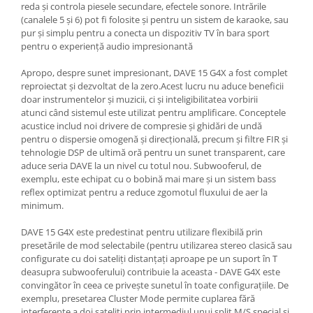
reda și controla piesele secundare, efectele sonore. Intrările
(canalele 5 și 6) pot fi folosite și pentru un sistem de karaoke, sau
pur și simplu pentru a conecta un dispozitiv TV în bara sport
pentru o experiență audio impresionantă
Apropo, despre sunet impresionant, DAVE 15 G4X a fost complet
reproiectat și dezvoltat de la zero.Acest lucru nu aduce beneficii
doar instrumentelor și muzicii, ci și inteligibilitatea vorbirii
atunci când sistemul este utilizat pentru amplificare. Conceptele
acustice includ noi drivere de compresie și ghidări de undă
pentru o dispersie omogenă și direcțională, precum și filtre FIR și
tehnologie DSP de ultimă oră pentru un sunet transparent, care
aduce seria DAVE la un nivel cu totul nou. Subwooferul, de
exemplu, este echipat cu o bobină mai mare și un sistem bass
reflex optimizat pentru a reduce zgomotul fluxului de aer la
minimum.
DAVE 15 G4X este predestinat pentru utilizare flexibilă prin
presetările de mod selectabile (pentru utilizarea stereo clasică sau
configurate cu doi sateliți distanțați aproape pe un suport în T
deasupra subwooferului) contribuie la aceasta - DAVE G4X este
convingător în ceea ce privește sunetul în toate configurațiile. De
exemplu, presetarea Cluster Mode permite cuplarea fără
interferențe a doi sateliți prin intermediul unui split M/S special și