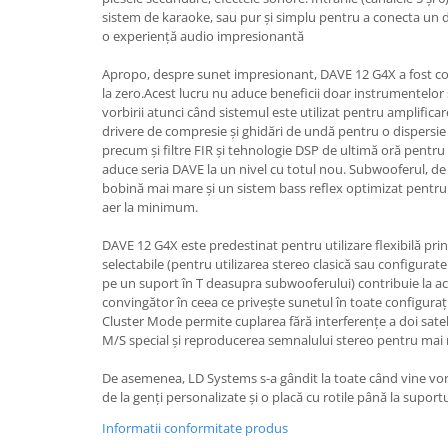
Mixere analogice
sistem de karaoke, sau pur și simplu pentru a conecta un d
Mixere digitale
o experiență audio impresionantă
Mixere pentru DJ
Apropo, despre sunet impresionant, DAVE 12 G4X a fost com
Monitorizare In-Ear
la zero.Acest lucru nu aduce beneficii doar instrumentelor și m
vorbirii atunci când sistemul este utilizat pentru amplifica
Stative pentru Boxe
drivere de compresie și ghidări de undă pentru o dispersie
Stative pentru Microfoane
precum și filtre FIR și tehnologie DSP de ultimă oră pentru
aduce seria DAVE la un nivel cu totul nou. Subwooferul, de
bobină mai mare și un sistem bass reflex optimizat pentru
aer la minimum.
DAVE 12 G4X este predestinat pentru utilizare flexibilă pri
selectabile (pentru utilizarea stereo clasică sau configurate
pe un suport în T deasupra subwooferului) contribuie la a
convingător în ceea ce privește sunetul în toate configuraț
Cluster Mode permite cuplarea fără interferențe a doi sateli
M/S special și reproducerea semnalului stereo pentru mai mu
De asemenea, LD Systems s-a gândit la toate când vine vor
de la genți personalizate și o placă cu rotile până la suport
Informatii conformitate produs