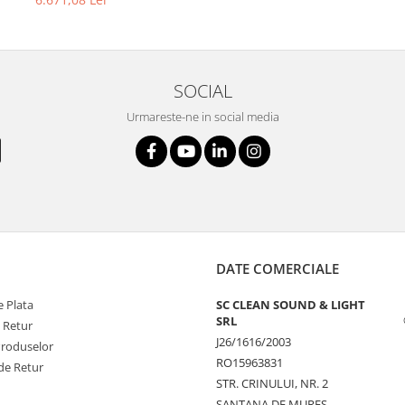
SOCIAL
Urmareste-ne in social media
DATE COMERCIALE
 Plata
SC CLEAN SOUND & LIGHT
SRL
e Retur
J26/1616/2003
Produselor
RO15963831
de Retur
STR. CRINULUI, NR. 2
SANTANA DE MURES,