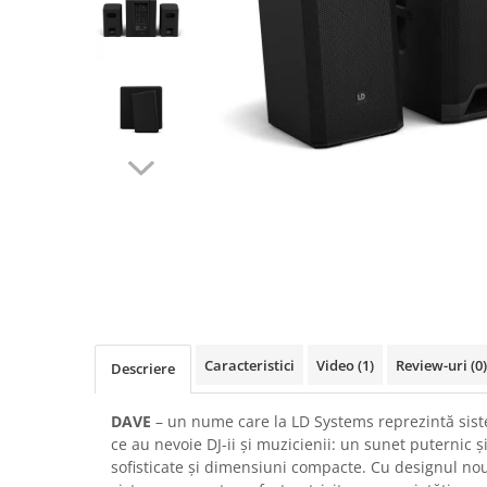
SBX Series
Moving head-uri – Spot
Accesorii Generale
Proiectoare Lumini
Boxe
Ventilatoare
Accesorii pentru boxe
Boxe Active
Boxe Pasive
Line Array Active
Monitoare de scena
Subwoofere Active
Subwoofere Pasive
Cabluri si conectori
Accesorii pt. Cabluri
Adaptoare Audio
Caracteristici
Video
(1)
Review-uri
(0)
Descriere
Cabluri Audio cu Conectori
Cabluri la metru
DAVE
– un nume care la LD Systems reprezintă siste
Conectori Audio
ce au nevoie DJ-ii și muzicienii: un sunet puternic și
sofisticate și dimensiuni compacte. Cu designul no
Stage Box Multicore