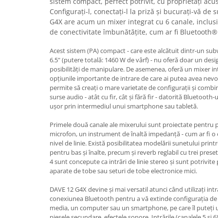
sistem compact, perfect potrivit, cu proprietăți acu
Casti
Configurați-l, conectați-l la priză și bucurați-vă de 
Casti cu fir
G4X are acum un mixer integrat cu 6 canale, inclusi
de conectivitate îmbunătățite, cum ar fi Bluetooth® 
Casti fara fir
DI Box
Acest sistem (PA) compact - care este alcătuit dintr-un subw
6.5" (putere totală: 1460 W de vârf) - nu oferă doar un d
Interfete audio
posibilități de manipulare. De asemenea, oferă un mixer in
Microfoane
opțiunile importante de intrare de care ai putea avea nevo
permite să creați o mare varietate de configurații și combi
Accesorii pentru Microfoane
surse audio - atât cu fir, cât și fără fir - datorită Bluetoot
Headset-uri si lavaliere
ușor prin intermediul unui smartphone sau tabletă.
Microfoane cu fir pentru live
Primele două canale ale mixerului sunt proiectate pentru po
Microfoane de captura
microfon, un instrument de înaltă impedanță - cum ar fi o c
Microfoane pentru instrumente
nivel de linie. Există posibilitatea modelării sunetului pri
pentru bas și înalte, precum și reverb reglabil cu trei presetă
Microfoane USB - Podcast, Gaming
4 sunt concepute ca intrări de linie stereo și sunt potrivite
Seturi de microfoane
aparate de tobe sau seturi de tobe electronice mici.
Sisteme wireless
DAVE 12 G4X devine și mai versatil atunci când utilizați int
Mixere
conexiunea Bluetooth pentru a vă extinde configurația de
Accesorii mixere
media, un computer sau un smartphone, pe care îl puteți ut
piesele secundare, efectele sonore. Intrările (canalele 5 și 6)