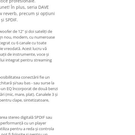
stice profesionale.
sunet! În plus, seria DAVE
v reverb, precum și opțiuni
și SPDIF.
oofer de 12" și doi sateliți de
esign nou, modern, cu numeroase
tegrat cu 6 canale cu toate
ie vreodată. Acest lucru vă
nații de instrumente, voce și
h-ului integrat pentru streaming
sibilitatea conectării fie un
hitară și/sau bas - sau surse la
ntr-un EQ încorporat de două benzi
ri (mic, mare, plat). Canalele 3 și
 pentru clape, sintetizatoare,
rarea stereo digitală SPDIF sau
 performanță cu un player
iliza pentru a reda și controla
 pot fi folosite și pentru un