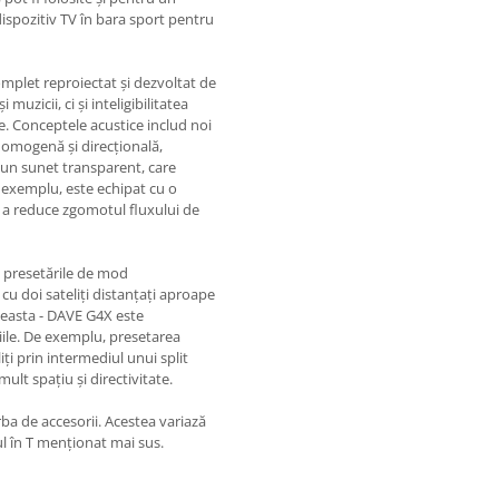
ispozitiv TV în bara sport pentru
plet reproiectat și dezvoltat de
uzicii, ci și inteligibilitatea
re. Conceptele acustice includ noi
 omogenă și direcțională,
 un sunet transparent, care
 exemplu, este echipat cu o
 a reduce zgomotul fluxului de
n presetările de mod
 cu doi sateliți distanțați aproape
ceasta - DAVE G4X este
iile. De exemplu, presetarea
ți prin intermediul unui split
lt spațiu și directivitate.
ba de accesorii. Acestea variază
ul în T menționat mai sus.