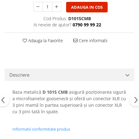
Casti
ADAUGA IN COS
Casti cu fir
Cod Produs:
D1015CMB
Casti fara fir
Ai nevoie de ajutor?
0790 99 99 22
DI Box
Interfete audio
Adauga la Favorite
Cere informatii
Microfoane
Accesorii pentru Microfoane
Headset-uri si lavaliere
Microfoane cu fir pentru live
Descriere
Microfoane de captura
Microfoane pentru instrumente
Baza metalică
D 1015 CMB
asigură poziționarea sigură
Microfoane USB - Podcast, Gaming
a microfoanelor gooseneck și oferă un conector XLR cu
3 pini mamă în partea superioară și un conector XLR
Seturi de microfoane
cu 3 pini tată în spate.
Sisteme wireless
Mixere
Informatii conformitate produs
Accesorii mixere