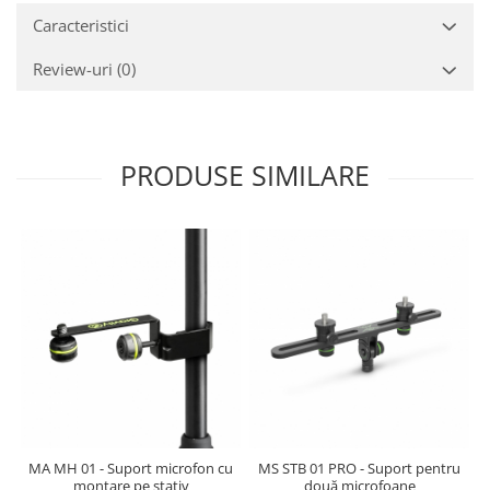
Mixere analogice
Caracteristici
Mixere digitale
Mixere pentru DJ
Review-uri
(0)
Monitorizare In-Ear
Stative pentru Boxe
Stative pentru Microfoane
PRODUSE SIMILARE
MA MH 01 - Suport microfon cu
MS STB 01 PRO - Suport pentru
montare pe stativ
două microfoane