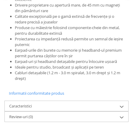
Mixere analogice
Drivere proprietare cu apertură mare, de 45 mm cu magneți
Mixere digitale
din pământuri rare
Calitate excepțională pe o gamă extinsă de frecvențe și o
Mixere pentru DJ
redare precisă a joaselor
Monitorizare In-Ear
Produse cu măiestrie folosind componente-cheie din metal,
pentru durabilitate extinsă
Stative pentru Boxe
Proiectarea cu impedanță redusă permite un semnal de ieșire
Stative pentru Microfoane
puternic
Earpad-urile din burete cu memorie și headband-ul premium
permit purtarea căștilor ore în șir
Earpad-uri și headband detașabile pentru înlocuire ușoară
Ideale pentru studio, broadcast și aplicații pe teren
Cabluri detașabile (1.2 m - 3.0 m spiralat, 3.0 m drept și 1.2 m
drept)
Informatii conformitate produs
Caracteristici
Review-uri
(0)