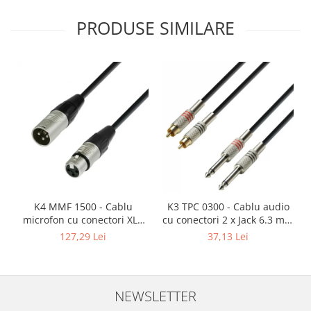
PRODUSE SIMILARE
K4 MMF 1500 - Cablu
K3 TPC 0300 - Cablu audio
microfon cu conectori XLR
cu conectori 2 x Jack 6.3 mm
mama / XLR tata 3p REAN -
mono / 2 x RCA tata AH 3 m
127,29 Lei
37,13 Lei
15m
NEWSLETTER