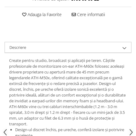
Casti
Casti cu fir
Adauga la Favorite
Cere informatii
Casti fara fir
DI Box
Interfete audio
Microfoane
Descriere
Accesorii pentru Microfoane
Create pentru studio, broadcast și aplicații pe teren. Căștile
Headset-uri si lavaliere
profesionale de monitorizare on-ear ATH-M60x folosesc aceleași
drivere proprietare cu apertură mare de 45 mm precum
Microfoane cu fir pentru live
legendarele ATH-M50x, oferind calitate excepțională pe o gamă
Microfoane de captura
extinsă de frecvențe și o redare precisă a joaselor. Design-ul
Microfoane pentru instrumente
discret, închis, pe ureche oferă izolare sonică excelentă și o
potrivire ideală, alături de un confort excepțional și o durabilitate
Microfoane USB - Podcast, Gaming
de invidiat a earpad-urilor din memory foam și a headband-ului.
Seturi de microfoane
ATH-M60x vine cu trei cabluri interschimbabile (1.2 m - 3.0 m
Sisteme wireless
spiralat, 3.0 m drept și 1.2 m drept - fiecare cu un mini-jack de 3.5
mm, un adaptor cu filet de 6.3 mm și o husă de protecție și
Mixere
transport.
Accesorii mixere
Design-ul discret închis, pe ureche, conferă izolare și potrivire
excelente