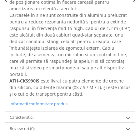
Mixere analogice
de poziționare optimă în fiecare carcasă pentru
amortizarea excelentă a aerului.
Mixere digitale
Carcasele în sine sunt construite din aluminiu prelucrat
Mixere pentru DJ
pentru a reduce rezonanța nedorită și pentru a extinde
Monitorizare In-Ear
răspunsul în frecvență mid-to-high. Cablul de 1,2 m (3 9 ')
este alcătuit din două cabluri quad-star separate, unul
Stative pentru Boxe
dedicat canalului stâng, celălalt pentru dreapta, care
Stative pentru Microfoane
îmbunătățește izolarea de zgomotul extern. Cablul
include, de asemenea, un microfon și un control in-line,
care vă permite să răspundeți la apeluri și să controlați
muzică și video pe smartphone-ul sau pe alt dispozitiv
portabil.
ATH-CKS990iS
este livrat cu patru elemente de ureche
din silicon, cu diferite mărimi (XS / S / M / L), și este inlcus
și o cutie de transport pentru căști.
Informatii conformitate produs
Caracteristici
Review-uri
(0)