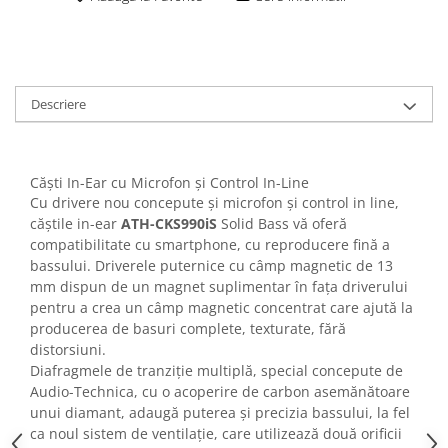
Casti
Casti cu fir
Casti fara fir
DI Box
Descriere
Interfete audio
Microfoane
Căști In-Ear cu Microfon și Control In-Line
Accesorii pentru Microfoane
Cu drivere nou concepute și microfon și control in line,
Headset-uri si lavaliere
căștile in-ear
ATH-CKS990iS
Solid Bass vă oferă
Microfoane cu fir pentru live
compatibilitate cu smartphone, cu reproducere fină a
Microfoane de captura
bassului. Driverele puternice cu câmp magnetic de 13
mm dispun de un magnet suplimentar în fața driverului
Microfoane pentru instrumente
pentru a crea un câmp magnetic concentrat care ajută la
Microfoane USB - Podcast, Gaming
producerea de basuri complete, texturate, fără
Seturi de microfoane
distorsiuni.
Sisteme wireless
Diafragmele de tranziție multiplă, special concepute de
Audio-Technica, cu o acoperire de carbon asemănătoare
Mixere
unui diamant, adaugă puterea și precizia bassului, la fel
Accesorii mixere
ca noul sistem de ventilație, care utilizează două orificii