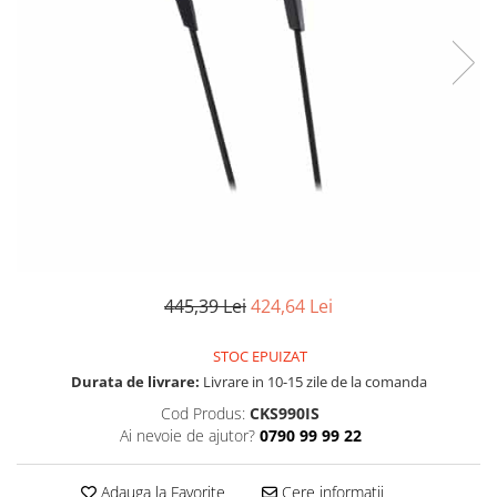
SBX Series
Moving head-uri – Spot
Accesorii Generale
Proiectoare Lumini
Boxe
Ventilatoare
Accesorii pentru boxe
Boxe Active
Boxe Pasive
Line Array Active
Monitoare de scena
Subwoofere Active
Subwoofere Pasive
Cabluri si conectori
445,39 Lei
424,64 Lei
Accesorii pt. Cabluri
STOC EPUIZAT
Adaptoare Audio
Durata de livrare:
Livrare in 10-15 zile de la comanda
Cabluri Audio cu Conectori
Cod Produs:
CKS990IS
Cabluri la metru
Ai nevoie de ajutor?
0790 99 99 22
Conectori Audio
Stage Box Multicore
Adauga la Favorite
Cere informatii