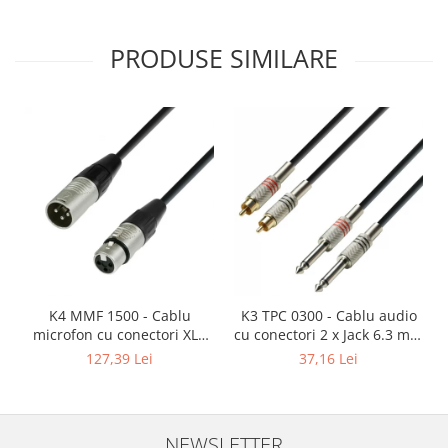
PRODUSE SIMILARE
K4 MMF 1500 - Cablu
K3 TPC 0300 - Cablu audio
microfon cu conectori XLR
cu conectori 2 x Jack 6.3 mm
mama / XLR tata 3p REAN -
mono / 2 x RCA tata AH 3 m
127,39 Lei
37,16 Lei
15m
NEWSLETTER