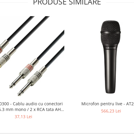
PRODUSE SIMILARE
0300 - Cablu audio cu conectori
Microfon pentru live - AT
 6.3 mm mono / 2 x RCA tata AH 3
566,23 Lei
m
37,13 Lei