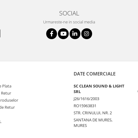
SOCIAL
Urmareste-ne in social media
DATE COMERCIALE
 Plata
SC CLEAN SOUND & LIGHT
SRL
e Retur
J26/1616/2003
Produselor
RO15963831
de Retur
STR. CRINULUI, NR. 2
SANTANA DE MURES,
L
MURES