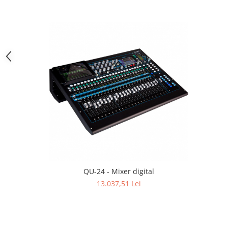
Casti
Casti cu fir
Casti fara fir
DI Box
Interfete audio
Microfoane
Accesorii pentru Microfoane
Headset-uri si lavaliere
Microfoane cu fir pentru live
Microfoane de captura
Microfoane pentru instrumente
Microfoane USB - Podcast, Gaming
QU-24 - Mixer digital
Seturi de microfoane
13.037,51 Lei
Sisteme wireless
Mixere
Accesorii mixere