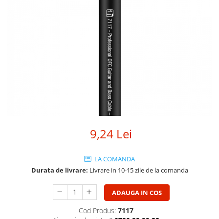
SBX Series
Moving head-uri – Spot
Accesorii Generale
Proiectoare Lumini
Boxe
Ventilatoare
Accesorii pentru boxe
Boxe Active
Boxe Pasive
Line Array Active
Monitoare de scena
Subwoofere Active
Subwoofere Pasive
9,24 Lei
Cabluri si conectori
Accesorii pt. Cabluri
LA COMANDA
Adaptoare Audio
Durata de livrare:
Livrare in 10-15 zile de la comanda
Cabluri Audio cu Conectori
Cabluri la metru
ADAUGA IN COS
Conectori Audio
Cod Produs:
7117
Stage Box Multicore