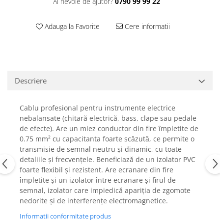
Ai nevoie de ajutor?
0790 99 99 22
Casti
Casti cu fir
Adauga la Favorite
Cere informatii
Casti fara fir
DI Box
Interfete audio
Microfoane
Descriere
Accesorii pentru Microfoane
Headset-uri si lavaliere
Cablu profesional pentru instrumente electrice
Microfoane cu fir pentru live
nebalansate (chitară electrică, bass, clape sau pedale
de efecte). Are un miez conductor din fire împletite de
Microfoane de captura
0.75 mm² cu capacitanta foarte scăzută, ce permite o
Microfoane pentru instrumente
transmisie de semnal neutru și dinamic, cu toate
Microfoane USB - Podcast, Gaming
detaliile și frecvențele. Beneficiază de un izolator PVC
Seturi de microfoane
foarte flexibil și rezistent. Are ecranare din fire
împletite și un izolator între ecranare și firul de
Sisteme wireless
semnal, izolator care impiedică apariția de zgomote
Mixere
nedorite și de interferențe electromagnetice.
Accesorii mixere
Informatii conformitate produs