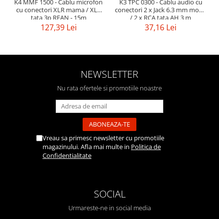
K4 MMF 1500 - Cablu microfon
K3 TPC 0300 - Cablu audio cu
cu conectori XLR mama / XLR
conectori 2 x Jack 6.3 mm mono
tata 3p REAN - 15m
/ 2 x RCA tata AH 3 m
127,39 Lei
37,16 Lei
NEWSLETTER
Nu rata ofertele si promotiile noastre
Vreau sa primesc newsletter cu promotiile
magazinului. Afla mai multe in
Politica de
Confidentialitate
SOCIAL
Urmareste-ne in social media