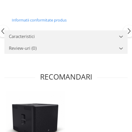
Mixere analogice
Mixere digitale
Mixere pentru DJ
Informatii conformitate produs
Monitorizare In-Ear
Stative pentru Boxe
Caracteristici
Stative pentru Microfoane
Review-uri
(0)
RECOMANDARI