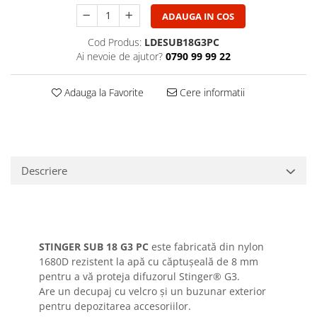
Casti
ADAUGA IN COS
Casti cu fir
Cod Produs:
LDESUB18G3PC
Casti fara fir
Ai nevoie de ajutor?
0790 99 99 22
DI Box
Interfete audio
Adauga la Favorite
Cere informatii
Microfoane
Accesorii pentru Microfoane
Headset-uri si lavaliere
Microfoane cu fir pentru live
Descriere
Microfoane de captura
Microfoane pentru instrumente
Microfoane USB - Podcast, Gaming
Seturi de microfoane
STINGER SUB 18 G3 PC
este fabricată din nylon
Sisteme wireless
1680D rezistent la apă cu căptușeală de 8 mm
pentru a vă proteja difuzorul Stinger® G3.
Mixere
Are un decupaj cu velcro și un buzunar exterior
Accesorii mixere
pentru depozitarea accesoriilor.