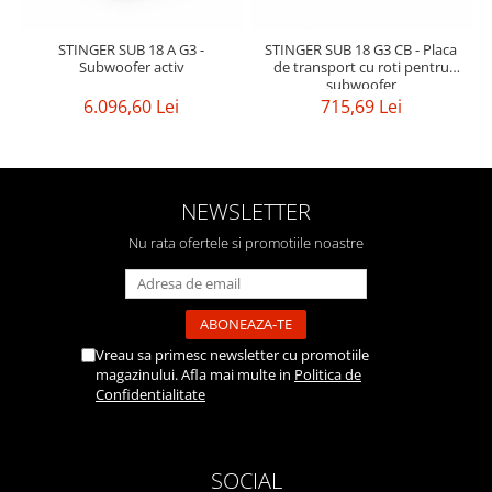
STINGER SUB 18 A G3 -
STINGER SUB 18 G3 CB - Placa
Subwoofer activ
de transport cu roti pentru
subwoofer
6.096,60 Lei
715,69 Lei
NEWSLETTER
Nu rata ofertele si promotiile noastre
Vreau sa primesc newsletter cu promotiile
magazinului. Afla mai multe in
Politica de
Confidentialitate
SOCIAL