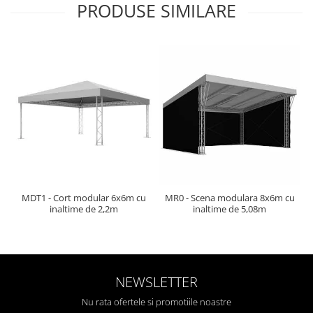
Mixere analogice
PRODUSE SIMILARE
Mixere digitale
Mixere pentru DJ
Monitorizare In-Ear
Stative pentru Boxe
Stative pentru Microfoane
MDT1 - Cort modular 6x6m cu
MR0 - Scena modulara 8x6m cu
inaltime de 2,2m
inaltime de 5,08m
NEWSLETTER
Nu rata ofertele si promotiile noastre