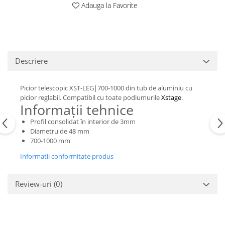
Adauga la Favorite
Casti
Casti cu fir
Casti fara fir
DI Box
Descriere
Interfete audio
Microfoane
Picior telescopic XST-LEG|700-1000 din tub de aluminiu cu
Accesorii pentru Microfoane
picior reglabil. Compatibil cu toate podiumurile
Xstage
.
Informații tehnice
Headset-uri si lavaliere
Microfoane cu fir pentru live
Profil consolidat în interior de 3mm
Diametru de 48 mm
Microfoane de captura
700-1000 mm
Microfoane pentru instrumente
Informatii conformitate produs
Microfoane USB - Podcast, Gaming
Seturi de microfoane
Review-uri
(0)
Sisteme wireless
Mixere
Accesorii mixere