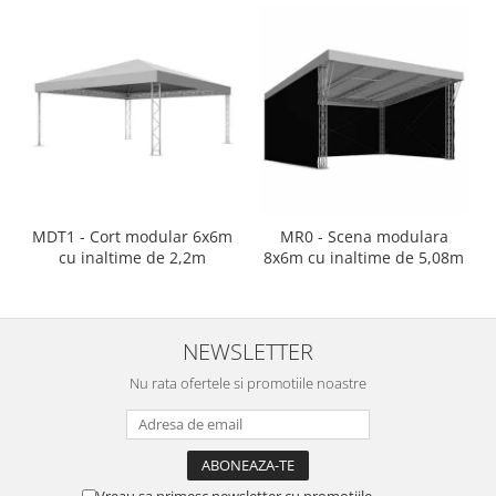
Mixere analogice
Mixere digitale
Mixere pentru DJ
Monitorizare In-Ear
Stative pentru Boxe
Stative pentru Microfoane
MDT1 - Cort modular 6x6m
MR0 - Scena modulara
cu inaltime de 2,2m
8x6m cu inaltime de 5,08m
NEWSLETTER
Nu rata ofertele si promotiile noastre