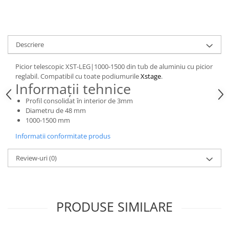
Casti
Casti cu fir
Casti fara fir
Descriere
DI Box
Interfete audio
Picior telescopic XST-LEG|1000-1500 din tub de aluminiu cu picior
reglabil. Compatibil cu toate podiumurile
Xstage
.
Microfoane
Informații tehnice
Accesorii pentru Microfoane
Profil consolidat în interior de 3mm
Headset-uri si lavaliere
Diametru de 48 mm
1000-1500 mm
Microfoane cu fir pentru live
Microfoane de captura
Informatii conformitate produs
Microfoane pentru instrumente
Review-uri
(0)
Microfoane USB - Podcast, Gaming
Seturi de microfoane
Sisteme wireless
Mixere
PRODUSE SIMILARE
Accesorii mixere