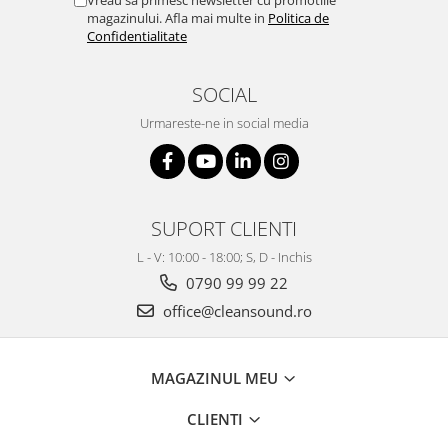
Vreau sa primesc newsletter cu promotiile
magazinului. Afla mai multe in
Politica de
Confidentialitate
SOCIAL
Urmareste-ne in social media
SUPORT CLIENTI
L - V: 10:00 - 18:00; S, D - Inchis
0790 99 99 22
office@cleansound.ro
MAGAZINUL MEU
CLIENTI