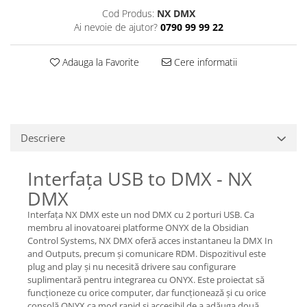
Casti
Cod Produs:
NX DMX
Ai nevoie de ajutor?
0790 99 99 22
Casti cu fir
Casti fara fir
Adauga la Favorite
Cere informatii
DI Box
Interfete audio
Microfoane
Accesorii pentru Microfoane
Descriere
Headset-uri si lavaliere
Microfoane cu fir pentru live
Interfața USB to DMX - NX
Microfoane de captura
DMX
Microfoane pentru instrumente
Interfața NX DMX este un nod DMX cu 2 porturi USB. Ca
Microfoane USB - Podcast, Gaming
membru al inovatoarei platforme ONYX de la Obsidian
Seturi de microfoane
Control Systems, NX DMX oferă acces instantaneu la DMX In
Sisteme wireless
and Outputs, precum și comunicare RDM. Dispozitivul este
plug and play și nu necesită drivere sau configurare
Mixere
suplimentară pentru integrarea cu ONYX. Este proiectat să
Accesorii mixere
funcționeze cu orice computer, dar funcționează și cu orice
consolă ONYX ca mod rapid și accesibil de a adăuga două