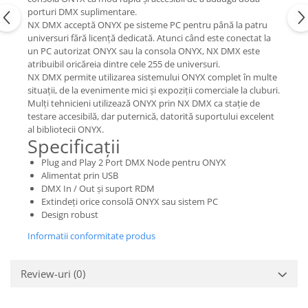
Mixere analogice
porturi DMX suplimentare.
Mixere digitale
NX DMX acceptă ONYX pe sisteme PC pentru până la patru
universuri fără licență dedicată. Atunci când este conectat la
Mixere pentru DJ
un PC autorizat ONYX sau la consola ONYX, NX DMX este
Monitorizare In-Ear
atribuibil oricăreia dintre cele 255 de universuri.
NX DMX permite utilizarea sistemului ONYX complet în multe
Stative pentru Boxe
situații, de la evenimente mici și expoziții comerciale la cluburi.
Stative pentru Microfoane
Mulți tehnicieni utilizează ONYX prin NX DMX ca stație de
testare accesibilă, dar puternică, datorită suportului excelent
al bibliotecii ONYX.
Specificații
Plug and Play 2 Port DMX Node pentru ONYX
Alimentat prin USB
DMX In / Out și suport RDM
Extindeți orice consolă ONYX sau sistem PC
Design robust
Informatii conformitate produs
Review-uri
(0)