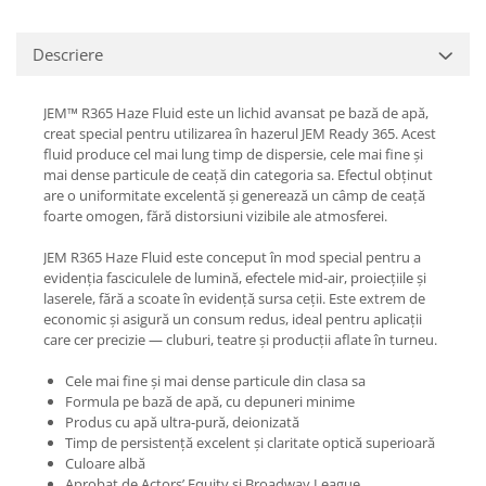
Casti
Casti cu fir
Descriere
Casti fara fir
DI Box
JEM™ R365 Haze Fluid este un lichid avansat pe bază de apă,
creat special pentru utilizarea în hazerul JEM Ready 365. Acest
Interfete audio
fluid produce cel mai lung timp de dispersie, cele mai fine și
Microfoane
mai dense particule de ceață din categoria sa. Efectul obținut
are o uniformitate excelentă și generează un câmp de ceață
Accesorii pentru Microfoane
foarte omogen, fără distorsiuni vizibile ale atmosferei.
Headset-uri si lavaliere
JEM R365 Haze Fluid este conceput în mod special pentru a
Microfoane cu fir pentru live
evidenția fasciculele de lumină, efectele mid-air, proiecțiile și
Microfoane de captura
laserele, fără a scoate în evidență sursa ceții. Este extrem de
Microfoane pentru instrumente
economic și asigură un consum redus, ideal pentru aplicații
care cer precizie — cluburi, teatre și producții aflate în turneu.
Microfoane USB - Podcast, Gaming
Seturi de microfoane
Cele mai fine și mai dense particule din clasa sa
Sisteme wireless
Formula pe bază de apă, cu depuneri minime
Produs cu apă ultra-pură, deionizată
Mixere
Timp de persistență excelent și claritate optică superioară
Accesorii mixere
Culoare albă
Aprobat de Actors’ Equity și Broadway League