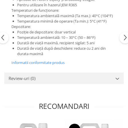
Mixere analogice
Pentru utilizare în hazerul JEM R365
Mixere digitale
Temperaturi de funcționare:
Temperatura ambientală maximă (Ta max.): 40°C (104°F)
Mixere pentru DJ
Temperatura minimă de operare (Ta min.): 5°C (41°F)
Monitorizare In-Ear
Depozitare:
Poziție de depozitare: doar vertical
Stative pentru Boxe
Temperatură ambientală: 10 – 30°C (50 – 86°F)
Stative pentru Microfoane
Durată de viață maximă, recipient sigilat: 5 ani
Durată de viață după deschidere: reduce cu 2 ani din
durata maximă
Informatii conformitate produs
Review-uri
(0)
RECOMANDARI