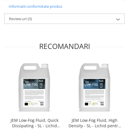
Mixere analogice
Informatii conformitate produs
Mixere digitale
Mixere pentru DJ
Review-uri
(0)
Monitorizare In-Ear
Stative pentru Boxe
Stative pentru Microfoane
RECOMANDARI
JEM Low-Fog Fluid, Quick
JEM Low-Fog Fluid, High
Dissipating - 5L - Lichid
Density - 5L - Lichid pentru