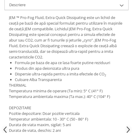
Casti
Descriere
Casti cu fir
JEM ™ Pro-Fog Fluid, Extra Quick Dissipating este un lichid de
Casti fara fir
ceață pe bază de apă special formulat pentru utilizare în mașinile
DI Box
de ceață JEM compatibile. Lichidul JEM Pro-Fog, Extra Quick
Dissipating este special conceput pentru a simula efectele de
Interfete audio
abur sau CO2, cum ar fi tunurile și jeturile „cyro”. JEM Pro-Fog
Fluid, Extra Quick Dissipating creează o explozie de ceață albă
Microfoane
semi-translucidă, dar se disipează ultra-rapid pentru a imita
Accesorii pentru Microfoane
caracteristicile CO2.
Formula pe baza de apa ce lasa foarte putine reziduuri
Headset-uri si lavaliere
Produs din apa deionizata ultra pura
Microfoane cu fir pentru live
Dispersie ultra-rapida pentru a imita efectele de CO
2
Microfoane de captura
Culoare Alba Transparenta
THERMAL
Microfoane pentru instrumente
Temperatura minima de operare (Ta min): 5° C (41° F)
Microfoane USB - Podcast, Gaming
Temperatura ambientala maxima (Ta max.): 40° C (104° F)
Seturi de microfoane
DEPOZITARE
Sisteme wireless
Pozitie depozitare: Doar pozitie verticala
Mixere
Temperatur ambientala: 10 - 30° C (50 - 86° F)
Durata de viata maxim, sigilat: 5 ani
Accesorii mixere
Durata de viata, deschis: 2 ani