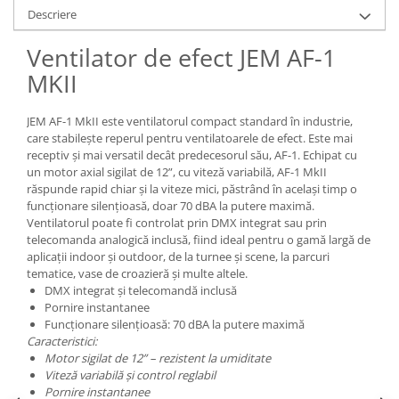
Casti
Descriere
Casti cu fir
Ventilator de efect JEM AF-1
Casti fara fir
MKII
DI Box
Interfete audio
JEM AF-1 MkII este ventilatorul compact standard în industrie,
care stabilește reperul pentru ventilatoarele de efect. Este mai
Microfoane
receptiv și mai versatil decât predecesorul său, AF-1. Echipat cu
Accesorii pentru Microfoane
un motor axial sigilat de 12”, cu viteză variabilă, AF-1 MkII
răspunde rapid chiar și la viteze mici, păstrând în același timp o
Headset-uri si lavaliere
funcționare silențioasă, doar 70 dBA la putere maximă.
Microfoane cu fir pentru live
Ventilatorul poate fi controlat prin DMX integrat sau prin
Microfoane de captura
telecomanda analogică inclusă, fiind ideal pentru o gamă largă de
aplicații indoor și outdoor, de la turnee și scene, la parcuri
Microfoane pentru instrumente
tematice, vase de croazieră și multe altele.
Microfoane USB - Podcast, Gaming
DMX integrat și telecomandă inclusă
Seturi de microfoane
Pornire instantanee
Funcționare silențioasă: 70 dBA la putere maximă
Sisteme wireless
Caracteristici:
Mixere
Motor sigilat de 12” – rezistent la umiditate
Viteză variabilă și control reglabil
Accesorii mixere
Pornire instantanee