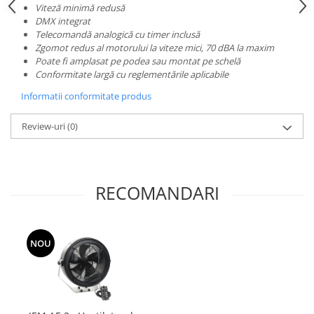
Mixere analogice
Viteză minimă redusă
Mixere digitale
DMX integrat
Telecomandă analogică cu timer inclusă
Mixere pentru DJ
Zgomot redus al motorului la viteze mici, 70 dBA la maxim
Monitorizare In-Ear
Poate fi amplasat pe podea sau montat pe schelă
Conformitate largă cu reglementările aplicabile
Stative pentru Boxe
Informatii conformitate produs
Stative pentru Microfoane
Review-uri
(0)
RECOMANDARI
NOU