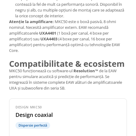
contează la fel de mult ca performanța sonoră. Disponibil în
negru și alb, cu multiple opțiuni de montaj care se adaptează
la orice concept de interior.
Atenție la amplificare:
MKC50 este o boxă pasivă, 8 ohmi
nominal. Necesită amplificator extern. EAW recomandă
amplificatoarele
UXA4401
(1 boxă per canal, 4 boxe per
amplificator) sau
UXA4403
(4 boxe per canal, 16 boxe per
amplificator) pentru performanță optimă cu tehnologiile EAW
Core.
Compatibilitate & ecosistem
MKC50 funcționează cu software-ul
Resolution™
de la EAW
pentru simulare acustică și predicție de performanță. Se
integrează în sisteme complete EAW alături de amplificatoarele
UXA și subwoofere din seria SB.
DESIGN MKC50
Design coaxial
Dispersie perfectă