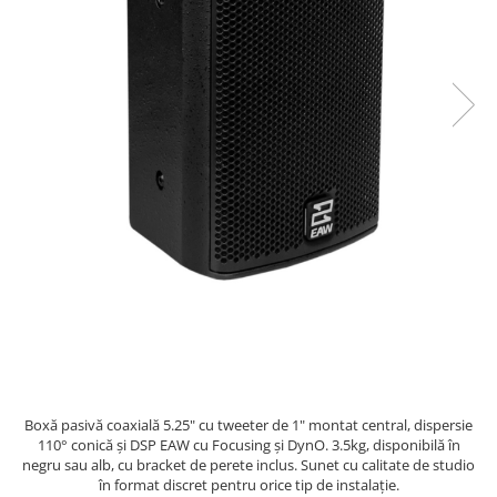
SBX Series
Moving head-uri – Spot
Accesorii Generale
Proiectoare Lumini
Boxe
Ventilatoare
Accesorii pentru boxe
Boxe Active
Boxe Pasive
Line Array Active
Monitoare de scena
Subwoofere Active
Subwoofere Pasive
Cabluri si conectori
Accesorii pt. Cabluri
Adaptoare Audio
Cabluri Audio cu Conectori
Cabluri la metru
Boxă pasivă coaxială 5.25" cu tweeter de 1" montat central, dispersie
110° conică și DSP EAW cu Focusing și DynO. 3.5kg, disponibilă în
Conectori Audio
negru sau alb, cu bracket de perete inclus. Sunet cu calitate de studio
Stage Box Multicore
în format discret pentru orice tip de instalație.