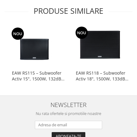
PRODUSE SIMILARE
NOU
NOU
EAW RS115 – Subwoofer
EAW RS118 – Subwoofer
Activ 15", 1500W, 132dB
Activ 18", 1500W, 133dB
pentru touring si corporate
pentru touring si corporate
events
events
NEWSLETTER
Nu rata ofertele si promotiile noastre