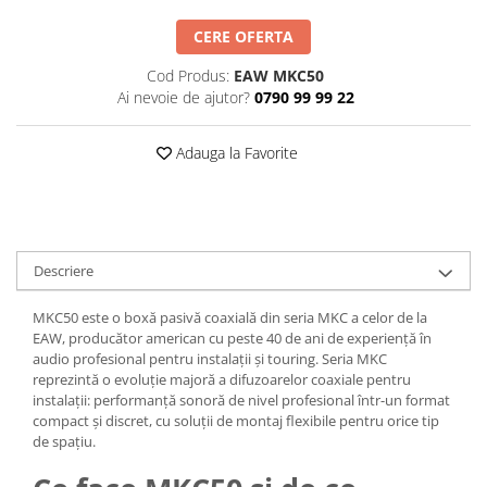
Casti
CERE OFERTA
Casti cu fir
Casti fara fir
Cod Produs:
EAW MKC50
Ai nevoie de ajutor?
0790 99 99 22
DI Box
Interfete audio
Adauga la Favorite
Microfoane
Accesorii pentru Microfoane
Headset-uri si lavaliere
Microfoane cu fir pentru live
Descriere
Microfoane de captura
Microfoane pentru instrumente
MKC50 este o boxă pasivă coaxială din seria MKC a celor de la
EAW, producător american cu peste 40 de ani de experiență în
Microfoane USB - Podcast, Gaming
audio profesional pentru instalații și touring. Seria MKC
Seturi de microfoane
reprezintă o evoluție majoră a difuzoarelor coaxiale pentru
instalații: performanță sonoră de nivel profesional într-un format
Sisteme wireless
compact și discret, cu soluții de montaj flexibile pentru orice tip
Mixere
de spațiu.
Accesorii mixere