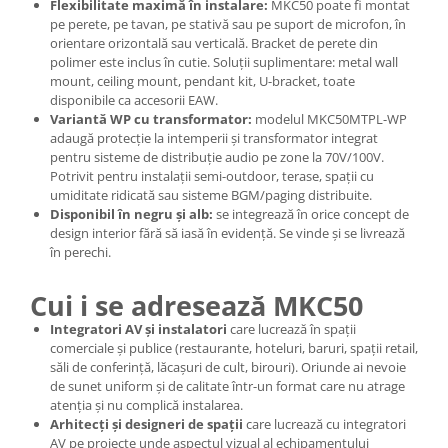
Flexibilitate maximă în instalare:
MKC50 poate fi montat
pe perete, pe tavan, pe stativă sau pe suport de microfon, în
orientare orizontală sau verticală. Bracket de perete din
polimer este inclus în cutie. Soluții suplimentare: metal wall
mount, ceiling mount, pendant kit, U-bracket, toate
disponibile ca accesorii EAW.
Variantă WP cu transformator:
modelul MKC50MTPL-WP
adaugă protecție la intemperii și transformator integrat
pentru sisteme de distribuție audio pe zone la 70V/100V.
Potrivit pentru instalații semi-outdoor, terase, spații cu
umiditate ridicată sau sisteme BGM/paging distribuite.
Disponibil în negru și alb:
se integrează în orice concept de
design interior fără să iasă în evidență. Se vinde și se livrează
în perechi.
Cui i se adresează MKC50
Integratori AV și instalatori
care lucrează în spații
comerciale și publice (restaurante, hoteluri, baruri, spații retail,
săli de conferință, lăcașuri de cult, birouri). Oriunde ai nevoie
de sunet uniform și de calitate într-un format care nu atrage
atenția și nu complică instalarea.
Arhitecți și designeri de spații
care lucrează cu integratori
AV pe proiecte unde aspectul vizual al echipamentului