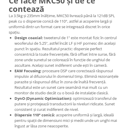
Ce face MKC50 și de ce
Mixere analogice
contează
Mixere digitale
La 3.5kg și 235mm înălțime, MKC50 livrează până la 121dB SPL
Mixere pentru DJ
peak cu o dispersie conică de 110°, astfel ai acoperire largă și
Monitorizare In-Ear
uniformă dintr-un format care se integrează discret în orice
spațiu.
Stative pentru Boxe
Design coaxial:
tweeterul de 1" este montat fizic în centrul
Stative pentru Microfoane
wooferului de 5.25", astfel încât LF și HF pornesc din același
punct în spațiu. Rezultatul practic: dispersie perfect
concentrică la toate frecvențele, fără offset între surse, fără
zone unde sunetul se colorează în funcție de unghiul de
ascultare. Același sunet indiferent unde ești în cameră.
EAW Focusing:
procesare DSP care corectează răspunsul
impulsiv al difuzorului în domeniul timp. Elimină rezonanțele
parazite și răspunsul difuz în zona de înaltă frecvență.
Rezultatul este un sunet care seamănă mai mult cu un
monitor de studio decât cu o boxă de instalație clasică.
DynO (Dynamic Optimization):
optimizează transferul de
putere și protejează transductorii la niveluri ridicate. Sunet
consistent și curat indiferent de nivel.
Dispersie 110° conică:
acoperire uniformă și largă, ideală
pentru spații de dimensiuni mici și medii unde un unghi mai
îngust ar lăsa zone neacoperite.