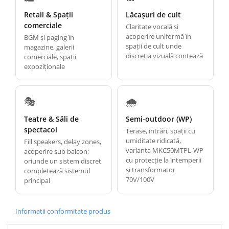
Retail & Spații
Lăcașuri de cult
comerciale
Claritate vocală și
acoperire uniformă în
BGM și paging în
spații de cult unde
magazine, galerii
discreția vizuală contează
comerciale, spații
expoziționale
🎭
🌧️
Teatre & Săli de
Semi-outdoor (WP)
spectacol
Terase, intrări, spații cu
umiditate ridicată,
Fill speakers, delay zones,
varianta MKC50MTPL-WP
acoperire sub balcon;
cu protecție la intemperii
oriunde un sistem discret
și transformator
completează sistemul
70V/100V
principal
Informatii conformitate produs