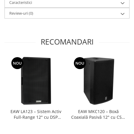
Caracteristici
Review-uri
(0)
RECOMANDARI
NOU
NOU
EAW LA123 – Sistem Activ
EAW MKC120 – Boxă
Full-Range 12" cu DSP
Coaxială Pasivă 12" cu CSA,
pentru touring si corporate
135dB pentru instalații și
events
venue-uri