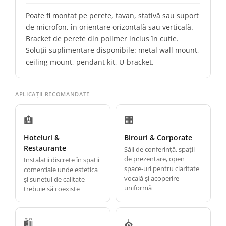
Poate fi montat pe perete, tavan, stativă sau suport
de microfon, în orientare orizontală sau verticală.
Bracket de perete din polimer inclus în cutie.
Soluții suplimentare disponibile: metal wall mount,
ceiling mount, pendant kit, U-bracket.
APLICAȚII RECOMANDATE
🏨
🏢
Hoteluri &
Birouri & Corporate
Restaurante
Săli de conferință, spații
de prezentare, open
Instalații discrete în spații
space-uri pentru claritate
comerciale unde estetica
vocală și acoperire
și sunetul de calitate
uniformă
trebuie să coexiste
🛍️
⛪