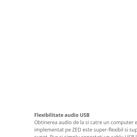
Mixere analogice
Mixere digitale
Mixere pentru DJ
Monitorizare In-Ear
Stative pentru Boxe
Stative pentru Microfoane
Flexibilitate audio USB
Obtinerea audio de la si catre un computer e
implementat pe ZED este super-flexibil si sup
sunet. Pur si simplu conectati un cablu USB l