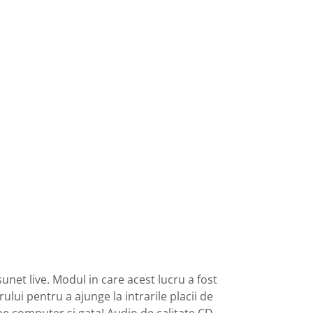
et live. Modul in care acest lucru a fost
lui pentru a ajunge la intrarile placii de
 pe computer si gata! Audio de calitate CD