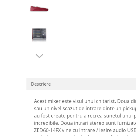
SBX Series
Moving head-uri – Spot
Accesorii Generale
Proiectoare Lumini
Boxe
Ventilatoare
Accesorii pentru boxe
Boxe Active
Boxe Pasive
Line Array Active
Monitoare de scena
Subwoofere Active
Subwoofere Pasive
Cabluri si conectori
Descriere
Accesorii pt. Cabluri
Adaptoare Audio
Acest mixer este visul unui chitarist. Doua d
Cabluri Audio cu Conectori
sau un nivel scazut de intrare dintr-un pickup 
au fost create pentru a recrea sunetul unui p
Cabluri la metru
incredibile. Doua intrari stereo sunt furniza
Conectori Audio
ZED60-14FX vine cu intrare / iesire audio USB 
Stage Box Multicore