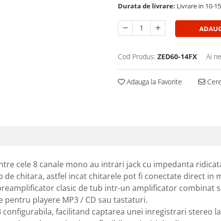
Durata de livrare:
Livrare in 10-1
ADAUG
Cod Produs:
ZED60-14FX
Ai n
Adauga la Favorite
Cere 
intre cele 8 canale mono au intrari jack cu impedanta ridicat
de chitara, astfel incat chitarele pot fi conectate direct in mi
reamplificator clasic de tub intr-un amplificator combinat s
te pentru playere MP3 / CD sau tastaturi.
configurabila, facilitand captarea unei inregistrari stereo l