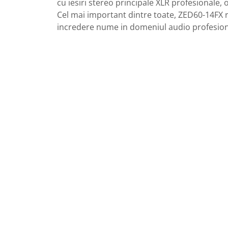
cu iesiri stereo principale XLR profesionale, 
Casti
Cel mai important dintre toate, ZED60-14FX r
Casti cu fir
incredere nume in domeniul audio profesiona
Casti fara fir
DI Box
Interfete audio
Microfoane
Accesorii pentru Microfoane
Headset-uri si lavaliere
Microfoane cu fir pentru live
Microfoane de captura
Microfoane pentru instrumente
Microfoane USB - Podcast, Gaming
Seturi de microfoane
Sisteme wireless
Mixere
Accesorii mixere