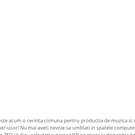
ste acum o cerinta comuna pentru productia de muzica si sun
er-usor! Nu mai aveti nevoie sa umblati in spatele computeru
a ZED-ul dvs., selectati rutarea USB pe mixer si dispozitivul