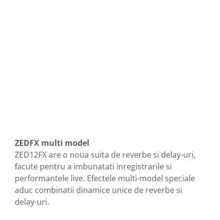
Mixere analogice
Mixere digitale
Mixere pentru DJ
Monitorizare In-Ear
Stative pentru Boxe
Stative pentru Microfoane
ZEDFX multi model
ZED12FX are o noua suita de reverbe si delay-uri,
facute pentru a imbunatati inregistrarile si
performantele live. Efectele multi-model speciale
aduc combinatii dinamice unice de reverbe si
delay-uri.