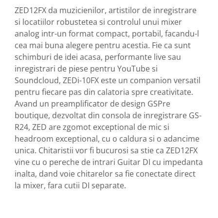
Casti
ZED12FX da muzicienilor, artistilor de inregistrare
Casti cu fir
si locatiilor robustetea si controlul unui mixer
analog intr-un format compact, portabil, facandu-l
Casti fara fir
cea mai buna alegere pentru acestia. Fie ca sunt
DI Box
schimburi de idei acasa, performante live sau
Interfete audio
inregistrari de piese pentru YouTube si
Microfoane
Soundcloud, ZEDi-10FX este un companion versatil
Accesorii pentru Microfoane
pentru fiecare pas din calatoria spre creativitate.
Avand un preamplificator de design GSPre
Headset-uri si lavaliere
boutique, dezvoltat din consola de inregistrare GS-
Microfoane cu fir pentru live
R24, ZED are zgomot exceptional de mic si
Microfoane de captura
headroom exceptional, cu o caldura si o adancime
Microfoane pentru instrumente
unica. Chitaristii vor fi bucurosi sa stie ca ZED12FX
Microfoane USB - Podcast, Gaming
vine cu o pereche de intrari Guitar DI cu impedanta
Seturi de microfoane
inalta, dand voie chitarelor sa fie conectate direct
Sisteme wireless
la mixer, fara cutii DI separate.
Mixere
Accesorii mixere