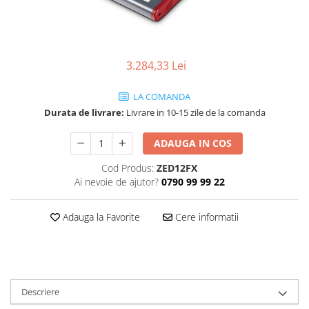
SBX Series
Moving head-uri – Spot
Accesorii Generale
Proiectoare Lumini
Boxe
Ventilatoare
Accesorii pentru boxe
3.284,33 Lei
Boxe Active
LA COMANDA
Boxe Pasive
Durata de livrare:
Livrare in 10-15 zile de la comanda
Line Array Active
Monitoare de scena
ADAUGA IN COS
Subwoofere Active
Cod Produs:
ZED12FX
Subwoofere Pasive
Ai nevoie de ajutor?
0790 99 99 22
Cabluri si conectori
Accesorii pt. Cabluri
Adauga la Favorite
Cere informatii
Adaptoare Audio
Cabluri Audio cu Conectori
Cabluri la metru
Conectori Audio
Descriere
Stage Box Multicore