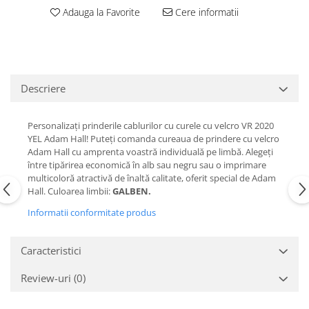
Casti
Adauga la Favorite
Cere informatii
Casti cu fir
Casti fara fir
DI Box
Interfete audio
Descriere
Microfoane
Personalizați prinderile cablurilor cu curele cu velcro VR 2020
Accesorii pentru Microfoane
YEL Adam Hall! Puteți comanda cureaua de prindere cu velcro
Headset-uri si lavaliere
Adam Hall cu amprenta voastră individuală pe limbă. Alegeți
Microfoane cu fir pentru live
între tipărirea economică în alb sau negru sau o imprimare
multicoloră atractivă de înaltă calitate, oferit special de Adam
Microfoane de captura
Hall. Culoarea limbii:
GALBEN.
Microfoane pentru instrumente
Informatii conformitate produs
Microfoane USB - Podcast, Gaming
Seturi de microfoane
Caracteristici
Sisteme wireless
Mixere
Review-uri
(0)
Accesorii mixere