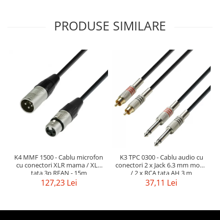
Mixere analogice
Mixere digitale
PRODUSE SIMILARE
Mixere pentru DJ
Monitorizare In-Ear
Stative pentru Boxe
Stative pentru Microfoane
K4 MMF 1500 - Cablu microfon
K3 TPC 0300 - Cablu audio cu
cu conectori XLR mama / XLR
conectori 2 x Jack 6.3 mm mono
tata 3p REAN - 15m
/ 2 x RCA tata AH 3 m
127,23 Lei
37,11 Lei