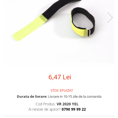
SBX Series
Moving head-uri – Spot
Accesorii Generale
Proiectoare Lumini
Boxe
Ventilatoare
Accesorii pentru boxe
Boxe Active
Boxe Pasive
Line Array Active
Monitoare de scena
Subwoofere Active
Subwoofere Pasive
Cabluri si conectori
6,47 Lei
Accesorii pt. Cabluri
Adaptoare Audio
STOC EPUIZAT
Cabluri Audio cu Conectori
Durata de livrare:
Livrare in 10-15 zile de la comanda
Cabluri la metru
Cod Produs:
VR 2020 YEL
Conectori Audio
Ai nevoie de ajutor?
0790 99 99 22
Stage Box Multicore