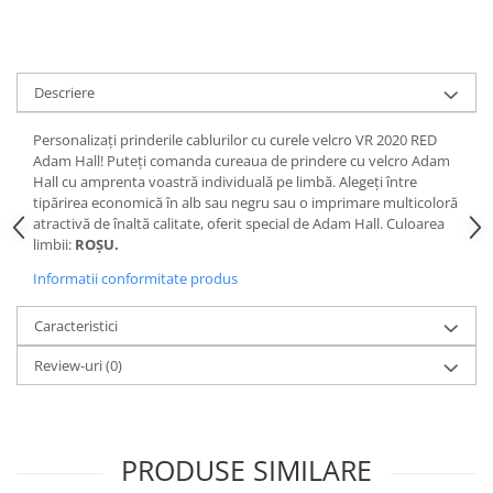
Casti
Casti cu fir
Casti fara fir
Descriere
DI Box
Interfete audio
Personalizați prinderile cablurilor cu curele velcro VR 2020 RED
Adam Hall! Puteți comanda cureaua de prindere cu velcro Adam
Microfoane
Hall cu amprenta voastră individuală pe limbă. Alegeți între
tipărirea economică în alb sau negru sau o imprimare multicoloră
Accesorii pentru Microfoane
atractivă de înaltă calitate, oferit special de Adam Hall. Culoarea
Headset-uri si lavaliere
limbii:
ROȘU.
Microfoane cu fir pentru live
Informatii conformitate produs
Microfoane de captura
Microfoane pentru instrumente
Caracteristici
Microfoane USB - Podcast, Gaming
Review-uri
(0)
Seturi de microfoane
Sisteme wireless
Mixere
PRODUSE SIMILARE
Accesorii mixere