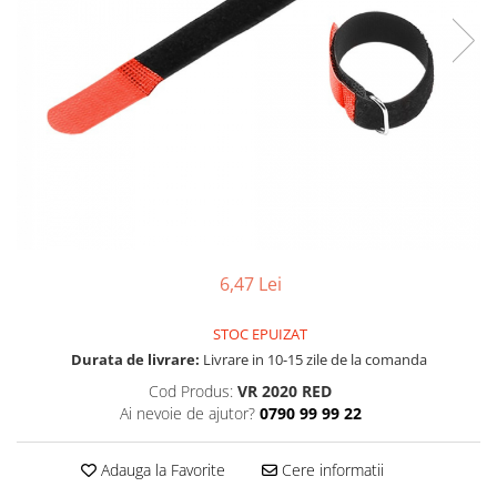
SBX Series
Moving head-uri – Spot
Accesorii Generale
Proiectoare Lumini
Boxe
Ventilatoare
Accesorii pentru boxe
Boxe Active
Boxe Pasive
Line Array Active
Monitoare de scena
Subwoofere Active
Subwoofere Pasive
6,47 Lei
Cabluri si conectori
STOC EPUIZAT
Accesorii pt. Cabluri
Durata de livrare:
Livrare in 10-15 zile de la comanda
Adaptoare Audio
Cod Produs:
VR 2020 RED
Cabluri Audio cu Conectori
Ai nevoie de ajutor?
0790 99 99 22
Cabluri la metru
Conectori Audio
Adauga la Favorite
Cere informatii
Stage Box Multicore