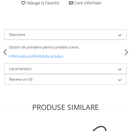
Adauga la Favorite
Cere informatii
Casti
Casti cu fir
Casti fara fir
DI Box
Descriere
Interfete audio
Microfoane
Sistem de prindere pentru prelate scene.
Accesorii pentru Microfoane
Informatii conformitate produs
Headset-uri si lavaliere
Caracteristici
Microfoane cu fir pentru live
Microfoane de captura
Review-uri
(0)
Microfoane pentru instrumente
Microfoane USB - Podcast, Gaming
Seturi de microfoane
PRODUSE SIMILARE
Sisteme wireless
Mixere
Accesorii mixere