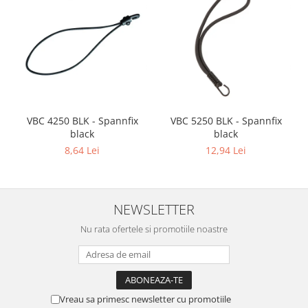
Mixere analogice
Mixere digitale
Mixere pentru DJ
Monitorizare In-Ear
Stative pentru Boxe
Stative pentru Microfoane
VBC 4250 BLK - Spannfix
VBC 5250 BLK - Spannfix
black
black
8,64 Lei
12,94 Lei
NEWSLETTER
Nu rata ofertele si promotiile noastre
Vreau sa primesc newsletter cu promotiile