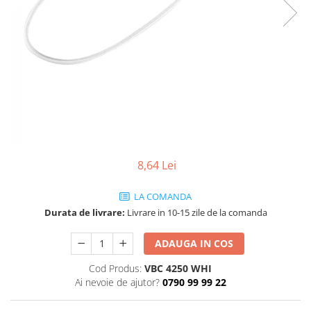
SBX Series
Moving head-uri – Spot
Accesorii Generale
Proiectoare Lumini
Boxe
Ventilatoare
Accesorii pentru boxe
Boxe Active
Boxe Pasive
Line Array Active
Monitoare de scena
Subwoofere Active
8,64 Lei
Subwoofere Pasive
Cabluri si conectori
LA COMANDA
Accesorii pt. Cabluri
Durata de livrare:
Livrare in 10-15 zile de la comanda
Adaptoare Audio
ADAUGA IN COS
Cabluri Audio cu Conectori
Cabluri la metru
Cod Produs:
VBC 4250 WHI
Ai nevoie de ajutor?
0790 99 99 22
Conectori Audio
Stage Box Multicore