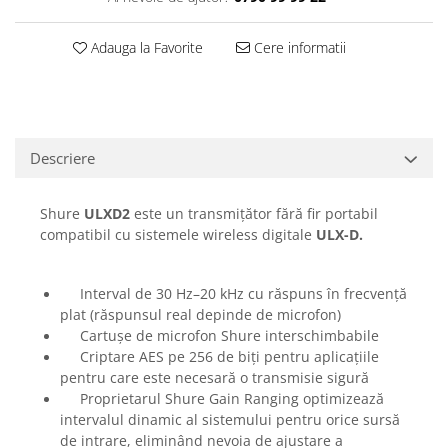
Casti
Casti cu fir
Adauga la Favorite
Cere informatii
Casti fara fir
DI Box
Interfete audio
Microfoane
Descriere
Accesorii pentru Microfoane
Shure
ULXD2
este un transmițător fără fir portabil
Headset-uri si lavaliere
compatibil cu sistemele wireless digitale
ULX-D.
Microfoane cu fir pentru live
Microfoane de captura
Microfoane pentru instrumente
Interval de 30 Hz–20 kHz cu răspuns în frecvență
plat (răspunsul real depinde de microfon)
Microfoane USB - Podcast, Gaming
Cartușe de microfon Shure interschimbabile
Seturi de microfoane
Criptare AES pe 256 de biți pentru aplicațiile
Sisteme wireless
pentru care este necesară o transmisie sigură
Mixere
Proprietarul Shure Gain Ranging optimizează
intervalul dinamic al sistemului pentru orice sursă
Accesorii mixere
de intrare, eliminând nevoia de ajustare a