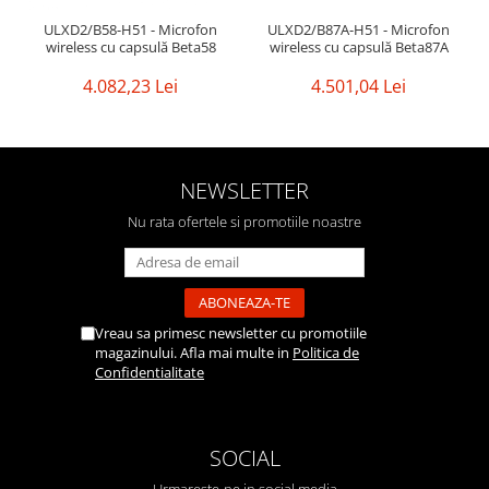
ULXD2/B58-H51 - Microfon
ULXD2/B87A-H51 - Microfon
wireless cu capsulă Beta58
wireless cu capsulă Beta87A
4.082,23 Lei
4.501,04 Lei
NEWSLETTER
Nu rata ofertele si promotiile noastre
Vreau sa primesc newsletter cu promotiile
magazinului. Afla mai multe in
Politica de
Confidentialitate
SOCIAL
Urmareste-ne in social media