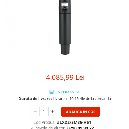
SBX Series
Moving head-uri – Spot
Accesorii Generale
Proiectoare Lumini
Boxe
Ventilatoare
Accesorii pentru boxe
Boxe Active
Boxe Pasive
Line Array Active
Monitoare de scena
Subwoofere Active
Subwoofere Pasive
4.085,99 Lei
Cabluri si conectori
Accesorii pt. Cabluri
LA COMANDA
Adaptoare Audio
Durata de livrare:
Livrare in 10-15 zile de la comanda
Cabluri Audio cu Conectori
Cabluri la metru
ADAUGA IN COS
Conectori Audio
Cod Produs:
ULXD2/SM86-H51
Stage Box Multicore
Ai nevoie de ajutor?
0790 99 99 22