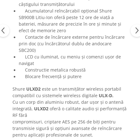
Mixere analogice
câștigului transmițătorului
Mixere digitale
Acumulatorul reîncărcabil opțional Shure
SB900B Litiu-Ion oferă peste 12 ore de viață a
Mixere pentru DJ
bateriei, măsurare de precizie în ore și minute și
Monitorizare In-Ear
efect de memorie zero
Stative pentru Boxe
Contacte de încărcare externe pentru încărcare
prin doc (cu încărcătorul dublu de andocare
Stative pentru Microfoane
SBC200)
LCD cu iluminat, cu meniu și comenzi ușor de
navigat
Constructie metalica robustă
Blocare frecvență și putere
Shure
ULXD2
este un transmițător wireless portabil
compatibil cu sistemele wireless digitale
ULX-D.
Cu un corp din aluminiu robust, dar ușor și o antenă
integrată,
ULXD2
oferă o calitate audio și performanță
RF fără
compromisuri, criptare AES pe 256 de biți pentru
transmisie sigură și opțiuni avansate de reîncărcare
pentru aplicații profesionale de sunet.