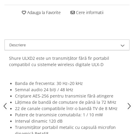
Casti
Adauga la Favorite
Cere informatii
Casti cu fir
Casti fara fir
DI Box
Interfete audio
Descriere
Microfoane
Accesorii pentru Microfoane
Shure ULXD2 este un transmițător fără fir portabil
Headset-uri si lavaliere
compatibil cu sistemele wireless digitale ULX-D
Microfoane cu fir pentru live
Microfoane de captura
Banda de frecventa: 30 Hz–20 kHz
Microfoane pentru instrumente
Semnal audio 24 biți / 48 kHz
Microfoane USB - Podcast, Gaming
Criptare AES-256 pentru transmisie fără atingere
Lățimea de bandă de comutare de până la 72 MHz
Seturi de microfoane
22 de canale compatibile într-o bandă TV de 8 MHz
Sisteme wireless
Putere de transmisie comutabila: 1 / 10 mW
Mixere
Interval dinamic 120 dB
Transmițător portabil metalic cu capsulă microfon
Accesorii mixere
dinamică Beta58