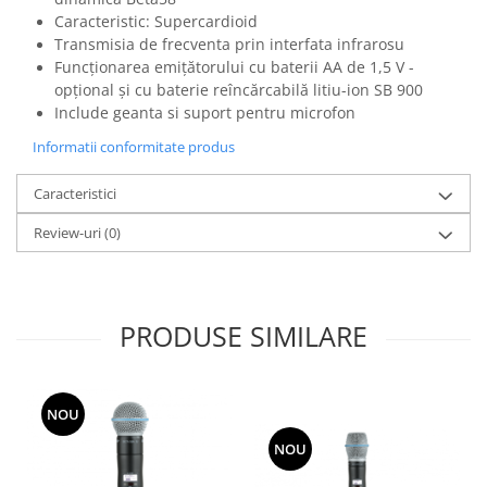
Mixere analogice
Caracteristic: Supercardioid
Mixere digitale
Transmisia de frecventa prin interfata infrarosu
Mixere pentru DJ
Funcționarea emițătorului cu baterii AA de 1,5 V -
Monitorizare In-Ear
opțional și cu baterie reîncărcabilă litiu-ion SB 900
Include geanta si suport pentru microfon
Stative pentru Boxe
Informatii conformitate produs
Stative pentru Microfoane
Caracteristici
Review-uri
(0)
PRODUSE SIMILARE
NOU
NOU