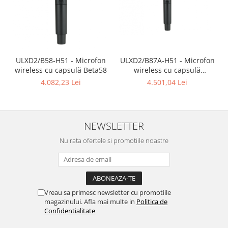
ULXD2/B58-H51 - Microfon
ULXD2/B87A-H51 - Microfon
wireless cu capsulă Beta58
wireless cu capsulă
Beta87A
4.082,23 Lei
4.501,04 Lei
NEWSLETTER
Nu rata ofertele si promotiile noastre
Vreau sa primesc newsletter cu promotiile
magazinului. Afla mai multe in
Politica de
Confidentialitate