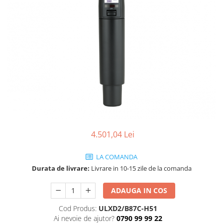
SBX Series
Moving head-uri – Spot
Accesorii Generale
Proiectoare Lumini
Boxe
Ventilatoare
Accesorii pentru boxe
Boxe Active
Boxe Pasive
Line Array Active
Monitoare de scena
Subwoofere Active
Subwoofere Pasive
4.501,04 Lei
Cabluri si conectori
Accesorii pt. Cabluri
LA COMANDA
Adaptoare Audio
Durata de livrare:
Livrare in 10-15 zile de la comanda
Cabluri Audio cu Conectori
Cabluri la metru
ADAUGA IN COS
Conectori Audio
Cod Produs:
ULXD2/B87C-H51
Stage Box Multicore
Ai nevoie de ajutor?
0790 99 99 22