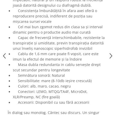
Mixere analogice
joasă datorită designului cu diafragmă dublă.
Mixere digitale
Consistența îmbunătățită în afara axei oferă o
Mixere pentru DJ
reproducere precisă, indiferent de poziția sau
Monitorizare In-Ear
mișcarea sursei
vocale
Cel mai bun zgomot redus din clasa sa și interval
Stative pentru Boxe
dinamic pentru o productie audio mai curată
Stative pentru Microfoane
Capac de frecvență interschimbabile, rezistente la
transpirație și umiditate, previn transpirația datorită
unui înveliș nanoscopic siperhidrofob invizibil
Cablu de 1,6 mm care poate fi vopsit, care este
imun la efectul de memorie și la îndoire
Masa dubla redundanta in cablu servește drept
scut secundar pentru longevitate
Semnătura sonoră: Natural
Sensibilitate: mare (8-10db ieșire crescută)
Culori: alb, maro, cacao, negru
Conectori: LEMO, MTQG/TA4F, MicroDot,
XLR/Preamp, NC (fire goală)
Accesorii: Disponibil cu sau fără accesorii
În dialog sau monolog. Cântec sau discurs. Un singur