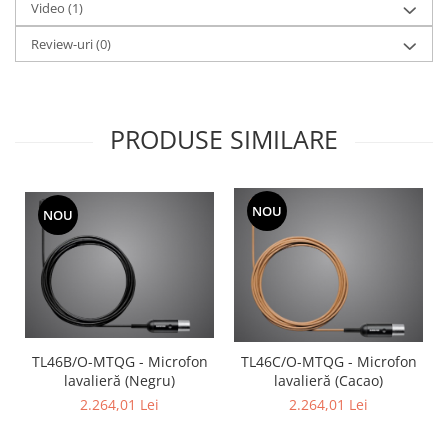
Video
(1)
Review-uri
(0)
PRODUSE SIMILARE
NOU
NOU
TL46B/O-MTQG - Microfon
TL46C/O-MTQG - Microfon
lavalieră (Negru)
lavalieră (Cacao)
2.264,01 Lei
2.264,01 Lei