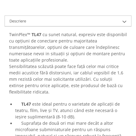
Casti
Casti cu fir
Casti fara fir
Descriere
DI Box
TwinPlex™
TL47
cu sunet natural, expresiv este disponibil
Interfete audio
cu opțiuni de conectare pentru majoritatea
transmițătoarelor, opțiuni de culoare care îndeplinesc
Microfoane
numeroase nevoi in situații și opțiuni de montare pentru
Accesorii pentru Microfoane
toate aplicațiile profesionale.
Headset-uri si lavaliere
Sensibilitatea scăzută poate face față celor mai critice
Microfoane cu fir pentru live
medii acustice fără distorsiuni, iar cablul vopsibil de 1,6
mm rezistă celor mai solicitante utilizări. Cu soluții
Microfoane de captura
extinse pentru orice aplicație, este produsul de bază cu
Microfoane pentru instrumente
flexibilitate ridicata.
Microfoane USB - Podcast, Gaming
TL47
este ideal pentru o varietate de aplicații de
Seturi de microfoane
teatru, film, live și TV, atunci când este necesară o
Sisteme wireless
ieșire suplimentară (8-10 dB).
Mixere
Suprafața de două ori mai mare decât a altor
Accesorii mixere
microfoane subminiaturale pentru un răspuns
impecabil, natural și un răspuns robust la frecvență