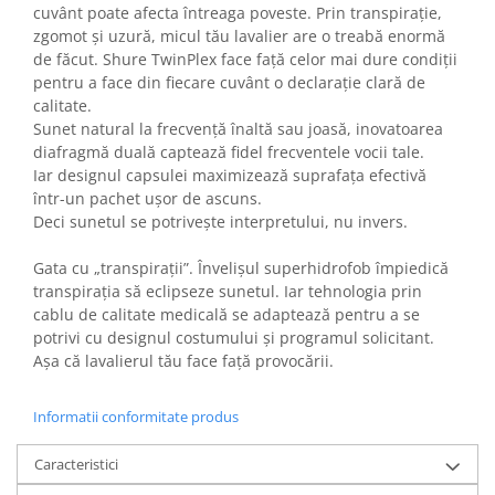
cuvânt poate afecta întreaga poveste. Prin transpirație,
zgomot și uzură, micul tău lavalier are o treabă enormă
de făcut. Shure TwinPlex face față celor mai dure condiții
pentru a face din fiecare cuvânt o declarație clară de
calitate.
Sunet natural la frecvență înaltă sau joasă, inovatoarea
diafragmă duală captează fidel frecventele vocii tale.
Iar designul capsulei maximizează suprafața efectivă
într-un pachet ușor de ascuns.
Deci sunetul se potrivește interpretului, nu invers.
Gata cu „transpirații”. Învelișul superhidrofob împiedică
transpirația să eclipseze sunetul. Iar tehnologia prin
cablu de calitate medicală se adaptează pentru a se
potrivi cu designul costumului și programul solicitant.
Așa că lavalierul tău face față provocării.
Informatii conformitate produs
Caracteristici