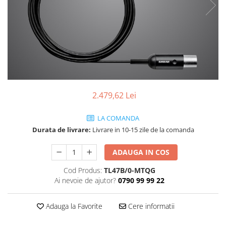
SBX Series
Moving head-uri – Spot
Accesorii Generale
Proiectoare Lumini
Boxe
Ventilatoare
Accesorii pentru boxe
Boxe Active
Boxe Pasive
Line Array Active
2.479,62 Lei
Monitoare de scena
Subwoofere Active
LA COMANDA
Subwoofere Pasive
Durata de livrare:
Livrare in 10-15 zile de la comanda
Cabluri si conectori
ADAUGA IN COS
Accesorii pt. Cabluri
Adaptoare Audio
Cod Produs:
TL47B/0-MTQG
Cabluri Audio cu Conectori
Ai nevoie de ajutor?
0790 99 99 22
Cabluri la metru
Conectori Audio
Adauga la Favorite
Cere informatii
Stage Box Multicore