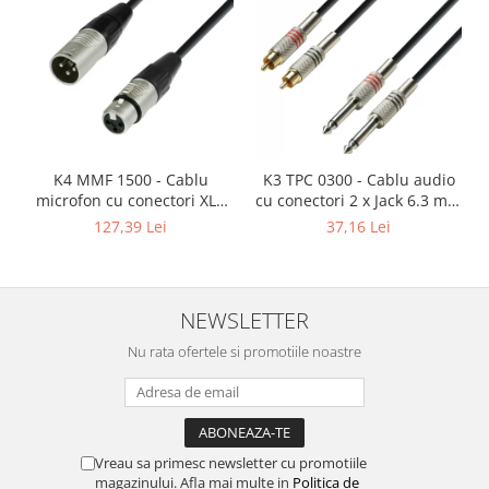
K4 MMF 1500 - Cablu
K3 TPC 0300 - Cablu audio
microfon cu conectori XLR
cu conectori 2 x Jack 6.3 mm
mama / XLR tata 3p REAN -
mono / 2 x RCA tata AH 3 m
127,39 Lei
37,16 Lei
15m
NEWSLETTER
Nu rata ofertele si promotiile noastre
Vreau sa primesc newsletter cu promotiile
magazinului. Afla mai multe in
Politica de