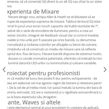
asemenea, să vă conectați SQ direct la un alt SQ sau chiar la un sistem
dLive.
Experienta de Mixare
Cu fiecare design nou, echipa Allen & Heath se străduiește să se
apropie de experiența suprema de mixare.
Tabloul de bord SQ este
centrat în jurul unui ecran touch capacitiv de înaltă rezoluție de 7",
încadrat de o serie de encodere de iluminare, pentru a crea un
amestec intuitiv, integrat de feedback vizual clar și control imediat.
Canalele și mix-urile pot fi asezate pe orice bandă, cu denumirea
personalizată și codarea culorilor pe afișajele cu benzi de culoare,
permițându-vă să construiți un mediu de mixare care să reflecte
propriul dvs. flux de lucru.
Fiecare bandă dispune de sistemul nostru
de dozare cu canale cromatice patentate, oferindu-vă indicații la nivel
de lumină datorită LED-urilor cu luminozitate și culoare variabile.
Proiectat pentru profesionisti
Știm că mediul de lucru live poate fi dur pentru echipamente - de
aceea am elaborat cel mai agresiv regim de testare și retestare pentru
SQ. De la cel de-al treilea nivel, tot șasiul metalic la lumina din bara de
aluminiu extrudat, SQ are o rezistență și o rigiditate extraordinară care
stau la baza aspectului său atragator.
Dante, Waves si altele
SQ este elementul central al unui ecosistem în creștere de aplicații,