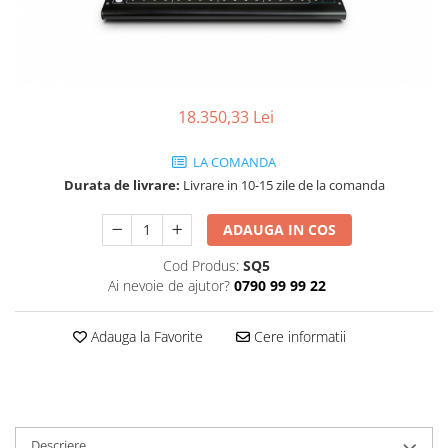
SBX Series
Moving head-uri – Spot
Accesorii Generale
Proiectoare Lumini
Boxe
Ventilatoare
Accesorii pentru boxe
18.350,33 Lei
Boxe Active
Boxe Pasive
LA COMANDA
Line Array Active
Durata de livrare:
Livrare in 10-15 zile de la comanda
Monitoare de scena
Subwoofere Active
ADAUGA IN COS
Subwoofere Pasive
Cod Produs:
SQ5
Cabluri si conectori
Ai nevoie de ajutor?
0790 99 99 22
Accesorii pt. Cabluri
Adaptoare Audio
Adauga la Favorite
Cere informatii
Cabluri Audio cu Conectori
Cabluri la metru
Conectori Audio
Stage Box Multicore
Descriere