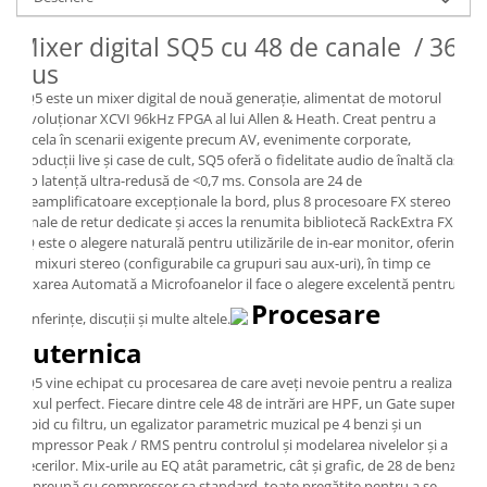
Casti
Mixer digital SQ5 cu 48 de canale / 36
Casti cu fir
bus
Casti fara fir
SQ5 este un mixer digital de nouă generație, alimentat de motorul
DI Box
revoluționar XCVI 96kHz FPGA al lui Allen & Heath. Creat pentru a
Interfete audio
excela în scenarii exigente precum AV, evenimente corporate,
producții live și case de cult, SQ5 oferă o fidelitate audio de înaltă clasă
Microfoane
și o latență ultra-redusă de <0,7 ms. Consola are 24 de
preamplificatoare excepționale la bord, plus 8 procesoare FX stereo cu
Accesorii pentru Microfoane
canale de retur dedicate și acces la renumita bibliotecă RackExtra FX.
Headset-uri si lavaliere
SQ este o alegere naturală pentru utilizările de in-ear monitor, oferind
Microfoane cu fir pentru live
12 mixuri stereo (configurabile ca grupuri sau aux-uri), în timp ce
Mixarea Automată a Microfoanelor il face o alegere excelentă pentru
Microfoane de captura
Procesare
Microfoane pentru instrumente
conferințe, discuții și multe altele.
Microfoane USB - Podcast, Gaming
Puternica
Seturi de microfoane
SQ5 vine echipat cu procesarea de care aveți nevoie pentru a realiza
Sisteme wireless
mixul perfect. Fiecare dintre cele 48 de intrări are HPF, un Gate super-
rapid cu filtru, un egalizator parametric muzical pe 4 benzi și un
Mixere
compressor Peak / RMS pentru controlul și modelarea nivelelor și a
Accesorii mixere
trecerilor. Mix-urile au EQ atât parametric, cât și grafic, de 28 de benzi,
împreună cu compressor ca standard, toate pregătite pentru a se