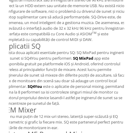
înregistrări multitrack sau a înregistrării stereo de 96 kHz a emisiunii
direct la un HDD extern sau unitate de memorie USB. Nu există nicio
configurare de software, nici o problemă cu driverul de sunet și niciun
laptop suplimentar care să aducă performanțele. SQ-Drive este, de
asemenea, un mod inteligent de a gestiona muzica. De asemenea, este
prevăzută o interfață audio de 32 x 32 kHz 96 kHz pentru înregistrare.
TM
Interfața este compatibilă cu Core Audio și ASIOM
și este
completată cu capabilități de control MIDI și DAW.
Aplicatii SQ
Exista doua aplicatii esentiale pentru SQ: SQ MixPad pentru inginerii
de sunet si SQ4You pentru performeri.
SQ MixPad
app este
disponibila gratuit pe platformele iOS și Android, oferind controlul
wireless al principalelor funcții de mixare. Acest lucru permite
inginerului de sunet să mixeze din diferite poziții de ascultare, să faca
mix de monitoare din scenă sau doar să adauge un control local
suplimentar.
SQ4You
este o aplicatie de personal mixing, permitand
pana la 8 performeri sa isi controleze singuri mixul de monitor cu
ajutorul propriului device lasandi-l astfel pe inginerul de sunet sa se
concentreze pe sunetul de față.
IEM Mixer
Cu nu mai puțin de 12 mix-uri stereo, latență super-scăzută și EQ
parametric și grafic la fiecare mix. SQ este partenerul perfect pentru
setările de monitorizare in-ear.