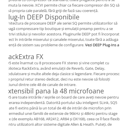
Mixere analogice
comuta la nevoie. XCVI permite chiar ca fiecare compresor din SQ să
Mixere digitale
aibă propria cale paralelă, fără griji de fază sau coerență.
Plug-In DEEP Disponibile
Mixere pentru DJ
Arhitectura de procesare DEEP ale seriei SQ permite utilizatorilor să
Monitorizare In-Ear
aleagă compresoare tip boutique și emulații preamp pentru a se
Stative pentru Boxe
potrivi stilului și nevoilor acestora. Pluginurile DEEP pot fi încorporate
direct în intrările mixerului și canalele mixerului, toate fără a adăuga
Stative pentru Microfoane
latență de sistem sau probleme de configurare.
Vezi DEEP Plug-Ins aici
RackExtra FX
SQ5 este înarmat cu 8 procesoare FX stereo și vine complet cu
biblioteca RackExtra, având emulații de Reverb, Gate, Delay,
modulatoare și multe altele deja clasice si legendare. Fiecare procesor
are propriul retur stereo dedicat, deci nu este nevoie să folosiți
niciunul dintre cele 48 de canale de intrare.
Extensibil pana la 48 microfoane
SQ5 are toate intrările / ieșirile on board de care aveți nevoie pentru
operarea independentă. Datorită portului său inteligent SLink, SQ5
poate fi extins până la un total de 48 de intrări de microfon prin
intermediul unei familii de extensie de 96kHz și 48kHz pentru stage
box (de exemplu AB168, AR2412, AR84 și DX168), ceea ce îl face flexibil,
pentru utilizatorii altor sisteme digitale Allen & Heath. Puteți, de