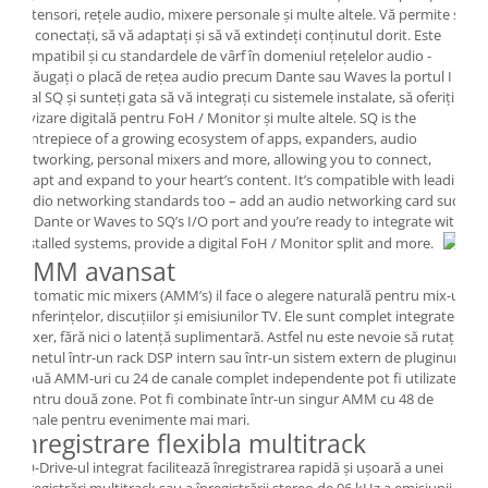
extensori, rețele audio, mixere personale și multe altele. Vă permite să
vă conectați, să vă adaptați și să vă extindeți conținutul dorit. Este
compatibil și cu standardele de vârf în domeniul rețelelor audio -
adăugați o placă de rețea audio precum Dante sau Waves la portul I /
O al SQ și sunteți gata să vă integrați cu sistemele instalate, să oferiți o
divizare digitală pentru FoH / Monitor și multe altele. SQ is the
centrepiece of a growing ecosystem of apps, expanders, audio
networking, personal mixers and more, allowing you to connect,
adapt and expand to your heart’s content. It’s compatible with leading
audio networking standards too – add an audio networking card such
as Dante or Waves to SQ’s I/O port and you’re ready to integrate with
installed systems, provide a digital FoH / Monitor split and more.
AMM avansat
Automatic mic mixers (AMM’s) il face o alegere naturală pentru mix-ul
conferințelor, discuțiilor și emisiunilor TV. Ele sunt complet integrate în
mixer, fără nici o latență suplimentară. Astfel nu este nevoie să rutați
sunetul într-un rack DSP intern sau într-un sistem extern de pluginuri.
Două AMM-uri cu 24 de canale complet independente pot fi utilizate
pentru două zone. Pot fi combinate într-un singur AMM cu 48 de
canale pentru evenimente mai mari.
Inregistrare flexibla multitrack
SQ-Drive-ul integrat facilitează înregistrarea rapidă și ușoară a unei