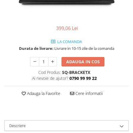
SBX Series
Moving head-uri – Spot
Accesorii Generale
Proiectoare Lumini
Boxe
Ventilatoare
Accesorii pentru boxe
399,06 Lei
Boxe Active
LA COMANDA
Boxe Pasive
Durata de livrare:
Livrare in 10-15 zile de la comanda
Line Array Active
Monitoare de scena
ADAUGA IN COS
Subwoofere Active
Cod Produs:
SQ-BRACKETX
Subwoofere Pasive
Ai nevoie de ajutor?
0790 99 99 22
Cabluri si conectori
Accesorii pt. Cabluri
Adauga la Favorite
Cere informatii
Adaptoare Audio
Cabluri Audio cu Conectori
Cabluri la metru
Conectori Audio
Descriere
Stage Box Multicore