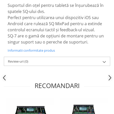
Casti
Suportul din oțel pentru tabletă se înșurubează în
Casti cu fir
spatele SQ-ului dvs.
Perfect pentru utilizarea unui dispozitiv iOS sau
Casti fara fir
Android care rulează SQ MixPad pentru a extinde
DI Box
controlul ecranului tactil și feedback-ul vizual.
Interfete audio
SQ-7 are o gamă de opțiuni de montare pentru un
Microfoane
singur suport sau o pereche de suporturi.
Accesorii pentru Microfoane
Informatii conformitate produs
Headset-uri si lavaliere
Microfoane cu fir pentru live
Review-uri
(0)
Microfoane de captura
Microfoane pentru instrumente
Microfoane USB - Podcast, Gaming
RECOMANDARI
Seturi de microfoane
Sisteme wireless
Mixere
Accesorii mixere