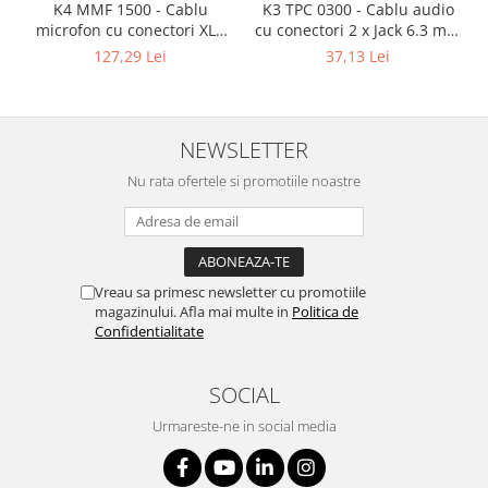
K4 MMF 1500 - Cablu
K3 TPC 0300 - Cablu audio
microfon cu conectori XLR
cu conectori 2 x Jack 6.3 mm
mama / XLR tata 3p REAN -
mono / 2 x RCA tata AH 3 m
127,29 Lei
37,13 Lei
15m
NEWSLETTER
Nu rata ofertele si promotiile noastre
Vreau sa primesc newsletter cu promotiile
magazinului. Afla mai multe in
Politica de
Confidentialitate
SOCIAL
Urmareste-ne in social media