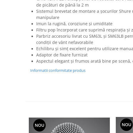
Mixere analogice
de picături de până la 2 m
Mixere digitale
Sistemul brevetat de montare a șocurilor Shure
Mixere pentru DJ
manipulare
Imun la rugină, coroziune și umiditate
Monitorizare In-Ear
Filtru pop încorporat care suprimă respirația și
Stative pentru Boxe
Parbriz accesoriu livrat cu SM63L și SM63LB pentr
condiții de vânt nefavorabile
Stative pentru Microfoane
Echilibru și simț excelent pentru utilizare manu
Adaptor de fixare furnizat
Aspectul elegant și frumos arată bine pe scenă, e
Informatii conformitate produs
NOU
NOU