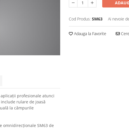
ADAUG
Cod Produs:
SM63
Ai nevoie d
Adauga la Favorite
Cere 
plicații profesionale atunci
 include rulare de joasă
tuală la câmpurile
ce omnidirecționale SM63 de