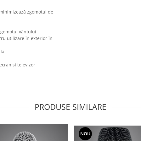
 minimizează zgomotul de
 zgomotul vântului
u utilizare în exterior în
ală
cran și televizor
PRODUSE SIMILARE
NOU