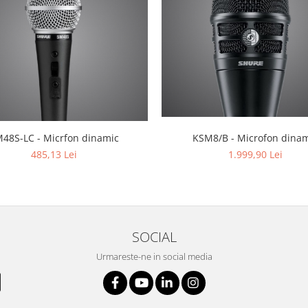
48S-LC - Micrfon dinamic
KSM8/B - Microfon dina
485,13 Lei
1.999,90 Lei
SOCIAL
Urmareste-ne in social media