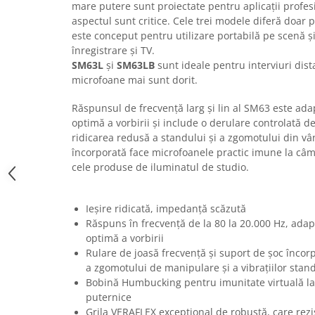
mare putere sunt proiectate pentru aplicații profes
Casti
aspectul sunt critice. Cele trei modele diferă doar 
Casti cu fir
este conceput pentru utilizare portabilă pe scenă și
Casti fara fir
înregistrare și TV.
SM63L
și
SM63LB
sunt ideale pentru interviuri dista
DI Box
microfoane mai sunt dorit.
Interfete audio
Răspunsul de frecvență larg și lin al SM63 este adap
Microfoane
optimă a vorbirii și include o derulare controlată d
Accesorii pentru Microfoane
ridicarea redusă a standului și a zgomotului din vâ
Headset-uri si lavaliere
încorporată face microfoanele practic imune la câm
cele produse de iluminatul de studio.
Microfoane cu fir pentru live
Microfoane de captura
Microfoane pentru instrumente
Ieșire ridicată, impedanță scăzută
Microfoane USB - Podcast, Gaming
Răspuns în frecvență de la 80 la 20.000 Hz, adapt
optimă a vorbirii
Seturi de microfoane
Rulare de joasă frecvență și suport de șoc încor
Sisteme wireless
a zgomotului de manipulare și a vibrațiilor stan
Mixere
Bobină Humbucking pentru imunitate virtuală l
puternice
Accesorii mixere
Grila VERAFLEX excepțional de robustă, care rezi