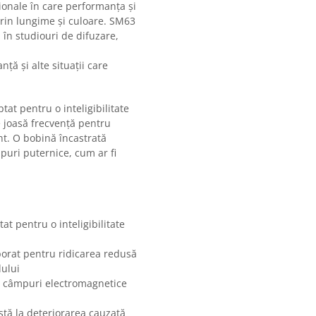
ionale în care performanța și
prin lungime și culoare. SM63
 în studiouri de difuzare,
nță și alte situații care
tat pentru o inteligibilitate
e joasă frecvență pentru
nt. O bobină încastrată
puri puternice, cum ar fi
at pentru o inteligibilitate
porat pentru ridicarea redusă
dului
a câmpuri electromagnetice
stă la deteriorarea cauzată