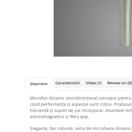
SBX Series
Moving head-uri – Spot
Accesorii Generale
Proiectoare Lumini
Boxe
Ventilatoare
Accesorii pentru boxe
Boxe Active
Boxe Pasive
Line Array Active
Monitoare de scena
Subwoofere Active
Subwoofere Pasive
Cabluri si conectori
Caracteristici
Video
(1)
Review-uri
(0)
Descriere
Accesorii pt. Cabluri
Adaptoare Audio
Microfon dinamic omnidirecțional conceput pentru a
când performanța și aspectul sunt critice. Produsul
Cabluri Audio cu Conectori
frecvență și suport de șoc încorporat, imunitate vir
Cabluri la metru
electromagnetice și filtru pop.
Conectori Audio
Stage Box Multicore
Elegante, dar robuste, seria de microfoane dinami