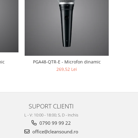
NOU
mic
PGA48-QTR-E - Microfon dinamic
PGA48-
269,52 Lei
SUPORT CLIENTI
L - V: 10:00 - 18:00; S, D - Inchis
0790 99 99 22
office@cleansound.ro