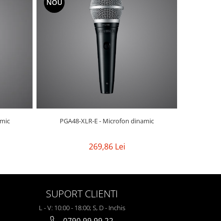
NOU
NOU
PGA52-XLR 
amic
PGA48-XLR-E - Microfon dinamic
269,86 Lei
SUPORT CLIENTI
L - V: 10:00 - 18:00; S, D - Inchis
0790 99 99 22