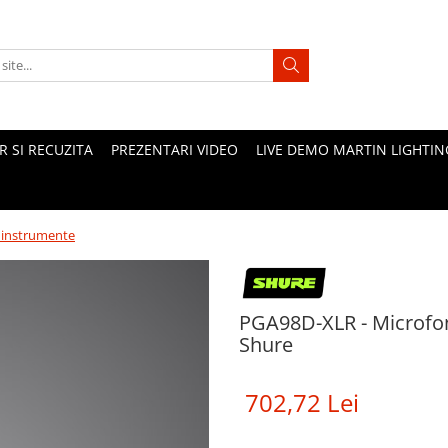
 SI RECUZITA
PREZENTARI VIDEO
LIVE DEMO MARTIN LIGHTIN
 instrumente
PGA98D-XLR - Microfon
Shure
702,72 Lei