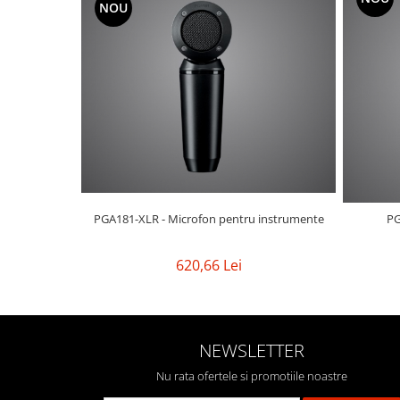
Mixere analogice
NOU
Mixere digitale
Mixere pentru DJ
Monitorizare In-Ear
Stative pentru Boxe
Stative pentru Microfoane
PGA181-XLR - Microfon pentru instrumente
PG
620,66 Lei
NEWSLETTER
Nu rata ofertele si promotiile noastre