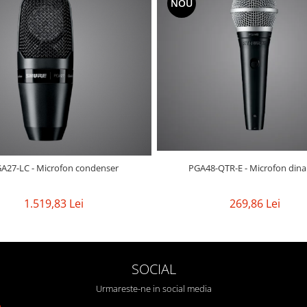
NOU
A27-LC - Microfon condenser
PGA48-QTR-E - Microfon din
1.519,83 Lei
269,86 Lei
SOCIAL
Urmareste-ne in social media