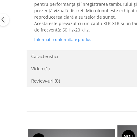
Casti
pentru performanța și înregistrarea tamburului și p
prezență vizuală discret. Microfonul este echipat
Casti cu fir
reproducerea clară a surselor de sunet.
Casti fara fir
Acesta este prevăzut cu un cablu XLR-XLR și un t
DI Box
de frecvență: 60 Hz-20 kHz.
Interfete audio
Informatii conformitate produs
Microfoane
Caracteristici
Accesorii pentru Microfoane
Headset-uri si lavaliere
Video
(1)
Microfoane cu fir pentru live
Review-uri
(0)
Microfoane de captura
Microfoane pentru instrumente
Microfoane USB - Podcast, Gaming
Seturi de microfoane
Sisteme wireless
Mixere
Accesorii mixere
NOU