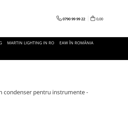
0790 99 99 22
0,00
G
MARTIN LIGHTING IN RO
EAW ÎN ROMÂNIA
 condenser pentru instrumente -