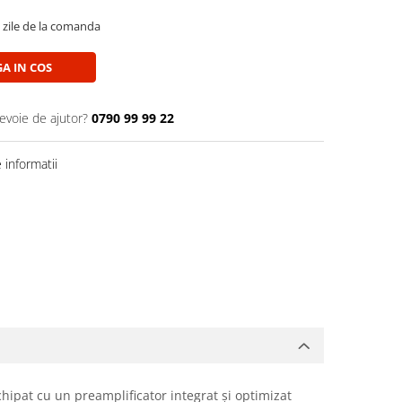
5 zile de la comanda
A IN COS
nevoie de ajutor?
0790 99 99 22
informatii
hipat cu un preamplificator integrat și optimizat