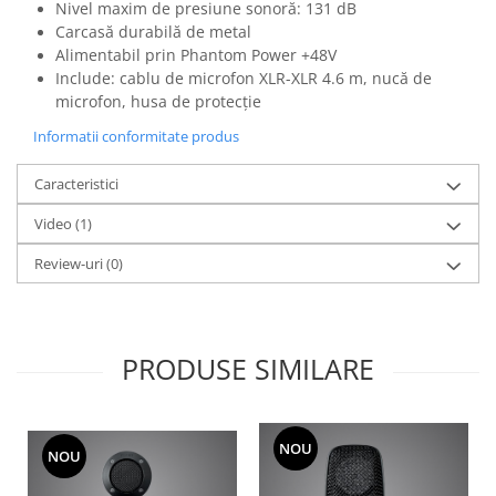
Mixere analogice
Nivel maxim de presiune sonoră: 131 dB
Carcasă durabilă de metal
Mixere digitale
Alimentabil prin Phantom Power +48V
Mixere pentru DJ
Include: cablu de microfon XLR-XLR 4.6 m, nucă de
Monitorizare In-Ear
microfon, husa de protecție
Stative pentru Boxe
Informatii conformitate produs
Stative pentru Microfoane
Caracteristici
Video
(1)
Review-uri
(0)
PRODUSE SIMILARE
NOU
NOU