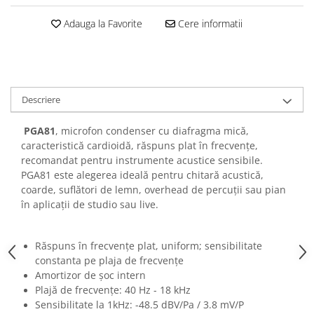
Casti
Adauga la Favorite
Cere informatii
Casti cu fir
Casti fara fir
DI Box
Interfete audio
Descriere
Microfoane
PGA81
, microfon condenser cu diafragma mică,
Accesorii pentru Microfoane
caracteristică cardioidă, răspuns plat în frecvențe,
Headset-uri si lavaliere
recomandat pentru instrumente acustice sensibile.
Microfoane cu fir pentru live
PGA81 este alegerea ideală pentru chitară acustică,
Microfoane de captura
coarde, suflători de lemn, overhead de percuții sau pian
în aplicații de studio sau live.
Microfoane pentru instrumente
Microfoane USB - Podcast, Gaming
Seturi de microfoane
Răspuns în frecvențe plat, uniform; sensibilitate
Sisteme wireless
constanta pe plaja de frecvențe
Amortizor de șoc intern
Mixere
Plajă de frecvențe: 40 Hz - 18 kHz
Accesorii mixere
Sensibilitate la 1kHz: -48.5 dBV/Pa / 3.8 mV/P