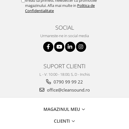
Vreau sa primesc newsletter cu promotiile
magazinului. Afla mai multe in
Politica de
Confidentialitate
SOCIAL
Urmareste-ne in social media
SUPORT CLIENTI
L - V: 10:00 - 18:00; S, D - Inchis
0790 99 99 22
office@cleansound.ro
MAGAZINUL MEU
CLIENTI