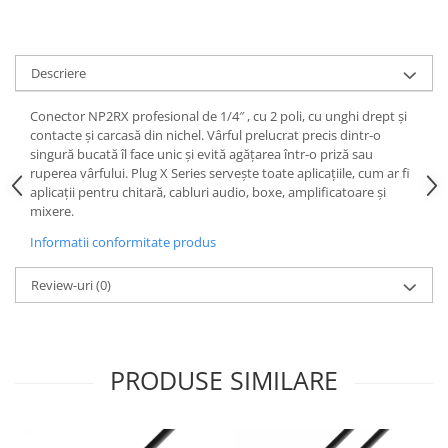
Casti
Casti cu fir
Casti fara fir
Descriere
DI Box
Conector NP2RX profesional de 1/4″ , cu 2 poli, cu unghi drept și
Interfete audio
contacte și carcasă din nichel. Vârful prelucrat precis dintr-o
singură bucată îl face unic și evită agățarea într-o priză sau
Microfoane
ruperea vârfului. Plug X Series servește toate aplicațiile, cum ar fi
Accesorii pentru Microfoane
aplicații pentru chitară, cabluri audio, boxe, amplificatoare și
mixere.
Headset-uri si lavaliere
Microfoane cu fir pentru live
Informatii conformitate produs
Microfoane de captura
Review-uri
(0)
Microfoane pentru instrumente
Microfoane USB - Podcast, Gaming
Seturi de microfoane
Sisteme wireless
PRODUSE SIMILARE
Mixere
Accesorii mixere