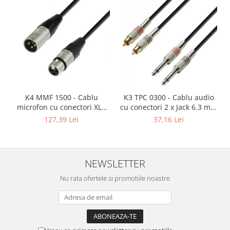
Mixere analogice
Mixere digitale
Mixere pentru DJ
Monitorizare In-Ear
Stative pentru Boxe
Stative pentru Microfoane
K4 MMF 1500 - Cablu
K3 TPC 0300 - Cablu audio
microfon cu conectori XLR
cu conectori 2 x Jack 6.3 mm
mama / XLR tata 3p REAN -
mono / 2 x RCA tata AH 3 m
127,39 Lei
37,16 Lei
15m
NEWSLETTER
Nu rata ofertele si promotiile noastre