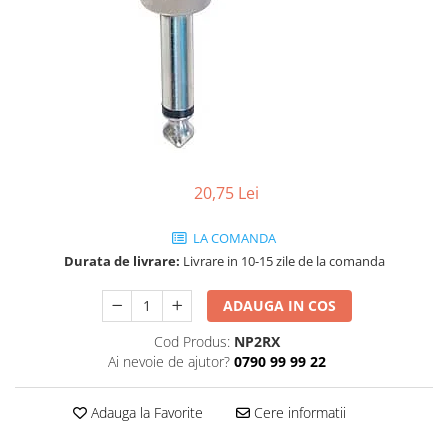
SBX Series
Moving head-uri – Spot
Accesorii Generale
Proiectoare Lumini
Boxe
Ventilatoare
Accesorii pentru boxe
Boxe Active
Boxe Pasive
Line Array Active
20,75 Lei
Monitoare de scena
Subwoofere Active
LA COMANDA
Subwoofere Pasive
Durata de livrare:
Livrare in 10-15 zile de la comanda
Cabluri si conectori
Accesorii pt. Cabluri
ADAUGA IN COS
Adaptoare Audio
Cod Produs:
NP2RX
Cabluri Audio cu Conectori
Ai nevoie de ajutor?
0790 99 99 22
Cabluri la metru
Conectori Audio
Adauga la Favorite
Cere informatii
Stage Box Multicore