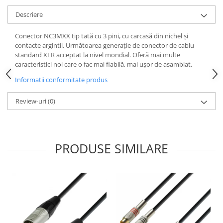
Casti
Descriere
Casti cu fir
Casti fara fir
Conector NC3MXX tip tată cu 3 pini, cu carcasă din nichel și
contacte argintii. Următoarea generație de conector de cablu
DI Box
standard XLR acceptat la nivel mondial. Oferă mai multe
Interfete audio
caracteristici noi care o fac mai fiabilă, mai ușor de asamblat.
Microfoane
Informatii conformitate produs
Accesorii pentru Microfoane
Review-uri
(0)
Headset-uri si lavaliere
Microfoane cu fir pentru live
Microfoane de captura
PRODUSE SIMILARE
Microfoane pentru instrumente
Microfoane USB - Podcast, Gaming
Seturi de microfoane
Sisteme wireless
Mixere
Accesorii mixere