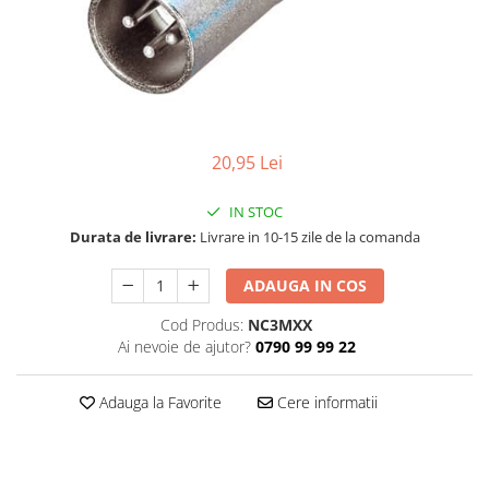
SBX Series
Moving head-uri – Spot
Accesorii Generale
Proiectoare Lumini
Boxe
Ventilatoare
Accesorii pentru boxe
Boxe Active
Boxe Pasive
20,95 Lei
Line Array Active
IN STOC
Monitoare de scena
Durata de livrare:
Livrare in 10-15 zile de la comanda
Subwoofere Active
Subwoofere Pasive
ADAUGA IN COS
Cabluri si conectori
Cod Produs:
NC3MXX
Accesorii pt. Cabluri
Ai nevoie de ajutor?
0790 99 99 22
Adaptoare Audio
Cabluri Audio cu Conectori
Adauga la Favorite
Cere informatii
Cabluri la metru
Conectori Audio
Stage Box Multicore