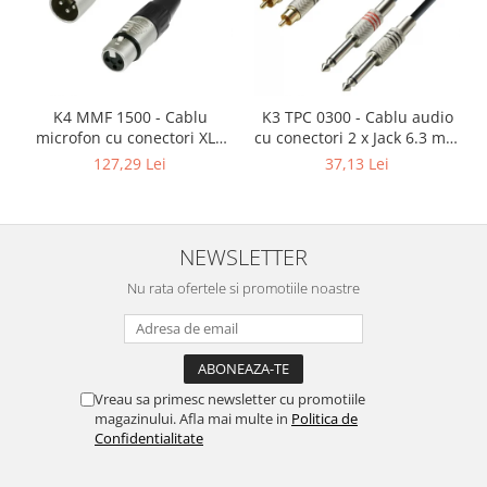
Mixere analogice
Mixere digitale
Mixere pentru DJ
Monitorizare In-Ear
K4 MMF 1500 - Cablu
K3 TPC 0300 - Cablu audio
Stative pentru Boxe
microfon cu conectori XLR
cu conectori 2 x Jack 6.3 mm
Stative pentru Microfoane
mama / XLR tata 3p REAN -
mono / 2 x RCA tata AH 3 m
127,29 Lei
37,13 Lei
15m
NEWSLETTER
Nu rata ofertele si promotiile noastre
Vreau sa primesc newsletter cu promotiile
magazinului. Afla mai multe in
Politica de
Confidentialitate