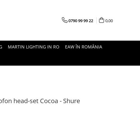
0790 99 99 22
0,00
G
MARTIN LIGHTING IN RO
EAW ÎN ROMÂNIA
fon head-set Cocoa - Shure