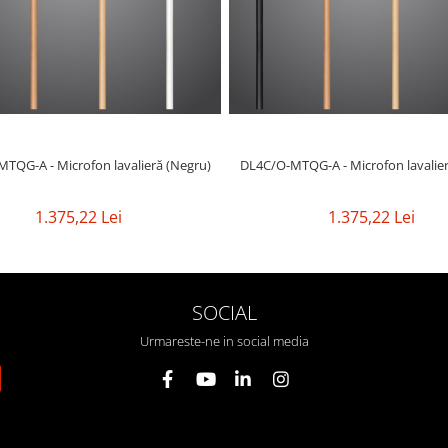
TQG-A - Microfon lavalieră (Negru)
DL4C/O-MTQG-A - Microfon l
1.375,22 Lei
1.375,22 Lei
SOCIAL
Urmareste-ne in social media