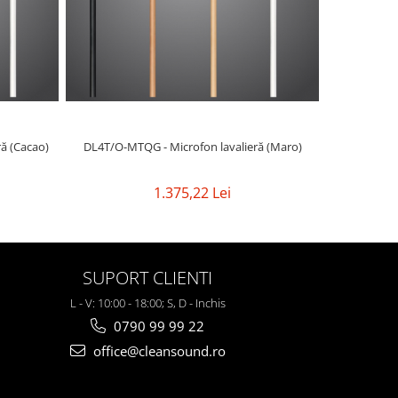
NOU
avalieră (Cacao)
DL4T/O-MTQG - Microfon lavalieră (Maro)
DL4W/O-MTQ
1.375,22 Lei
SUPORT CLIENTI
L - V: 10:00 - 18:00; S, D - Inchis
0790 99 99 22
office@cleansound.ro