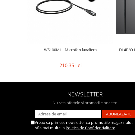
Mixere analogice
Mixere digitale
Mixere pentru DJ
Monitorizare In-Ear
Stative pentru Boxe
Stative pentru Microfoane
WS100ML - Microfon lavaliera
DL4B/O-M
210,35 Lei
NEWSLETTER
Nu rata ofertele si promotiile noastre
Vreau sa primesc newsletter cu promotiile magazinului.
Afla mai multe in
Politica de Confidentialitate