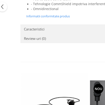
Casti
- Tehnologie CommShield impotriva interferente
- Omnidirectional
Casti cu fir
Casti fara fir
Informatii conformitate produs
DI Box
Caracteristici
Interfete audio
Microfoane
Review-uri
(0)
Accesorii pentru Microfoane
Headset-uri si lavaliere
Microfoane cu fir pentru live
Microfoane de captura
Microfoane pentru instrumente
Microfoane USB - Podcast, Gaming
Seturi de microfoane
Sisteme wireless
NOU
Mixere
Accesorii mixere