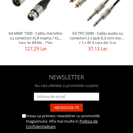
K4 MMF 1500 - Cablu microfon
K3 TPC 0300 - Cablu audio cu
cu conectori XLR mama / XLR
conectori 2 x Jack 6.3 mm mono
tata 3p REAN - 15m
/ 2 x RCA tata AH 3 m
127,29 Lei
37,13 Lei
NEWSLETTER
Nu rata ofertele si promotiile noastre
Vreau sa primesc newsletter cu promotiile
magazinului. Afla mai multe in
Politica de
Confidentialitate