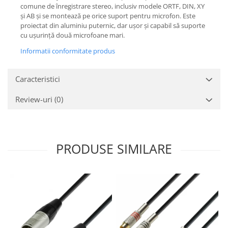
Mixere analogice
comune de înregistrare stereo, inclusiv modele ORTF, DIN, XY
Mixere digitale
și AB și se montează pe orice suport pentru microfon. Este
proiectat din aluminiu puternic, dar ușor și capabil să suporte
Mixere pentru DJ
cu ușurință două microfoane mari.
Monitorizare In-Ear
Informatii conformitate produs
Stative pentru Boxe
Stative pentru Microfoane
Caracteristici
Review-uri
(0)
PRODUSE SIMILARE