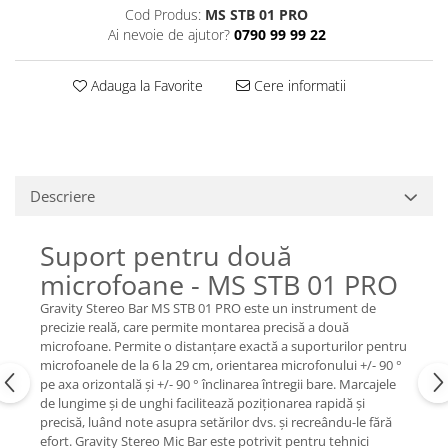
Casti
Cod Produs:
MS STB 01 PRO
Ai nevoie de ajutor?
0790 99 99 22
Casti cu fir
Casti fara fir
Adauga la Favorite
Cere informatii
DI Box
Interfete audio
Microfoane
Accesorii pentru Microfoane
Descriere
Headset-uri si lavaliere
Microfoane cu fir pentru live
Suport pentru două
Microfoane de captura
microfoane - MS STB 01 PRO
Microfoane pentru instrumente
Gravity Stereo Bar MS STB 01 PRO este un instrument de
Microfoane USB - Podcast, Gaming
precizie reală, care permite montarea precisă a două
Seturi de microfoane
microfoane. Permite o distanțare exactă a suporturilor pentru
microfoanele de la 6 la 29 cm, orientarea microfonului +/- 90 °
Sisteme wireless
pe axa orizontală și +/- 90 ° înclinarea întregii bare. Marcajele
Mixere
de lungime și de unghi facilitează poziționarea rapidă și
precisă, luând note asupra setărilor dvs. și recreându-le fără
Accesorii mixere
efort. Gravity Stereo Mic Bar este potrivit pentru tehnici